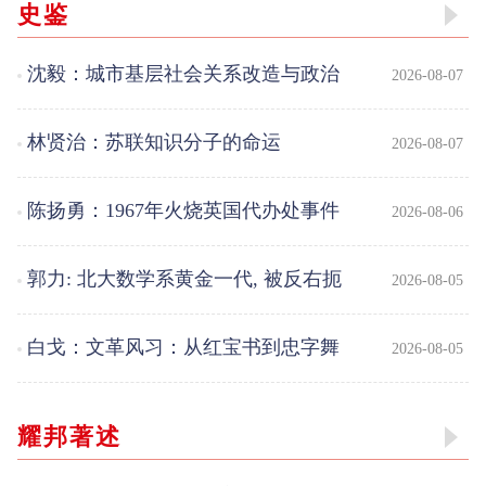
史鉴
沈毅：城市基层社会关系改造与政治
2026-08-07
运动进程研究（1949—1976）
林贤治：苏联知识分子的命运
2026-08-07
陈扬勇：1967年火烧英国代办处事件
2026-08-06
前后，周恩来如何苦撑危局
郭力: 北大数学系黄金一代, 被反右扼
2026-08-05
杀
白戈：文革风习：从红宝书到忠字舞
2026-08-05
到早请示晚汇报
耀邦著述