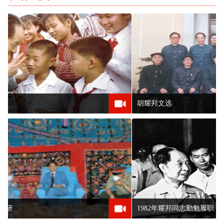
胡耀邦文选
1982年耀邦同志勤勉履职