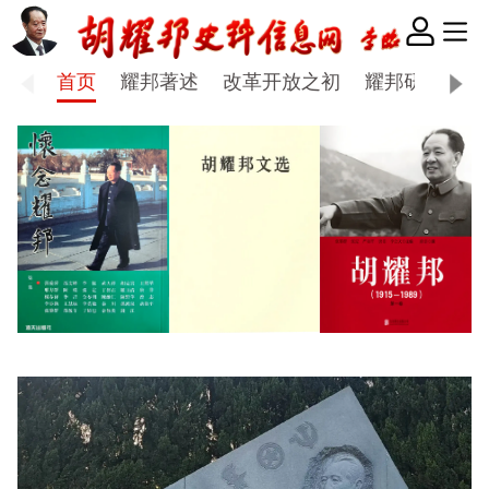
首页
耀邦著述
改革开放之初
耀邦研究
怀