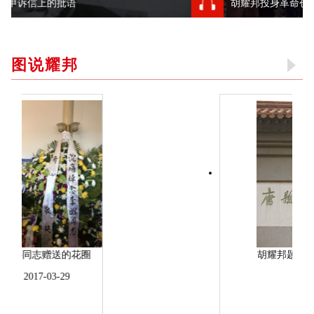
胡耀邦投身革命创办学校
图说耀邦
胡耀邦题写的“唐县白求恩柯棣华纪念馆”馆名
2017-03-09