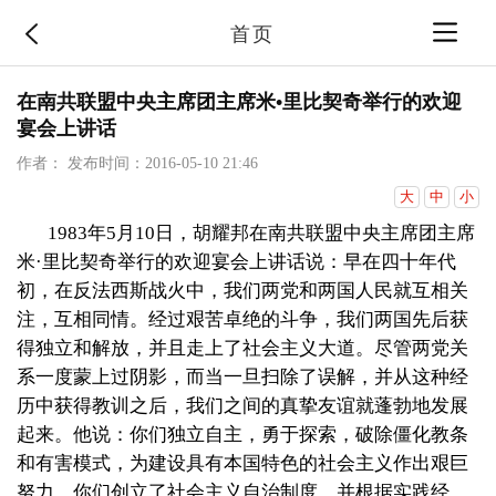
首页
在南共联盟中央主席团主席米•里比契奇举行的欢迎
宴会上讲话
作者：
发布时间：2016-05-10 21:46
大
中
小
1983
年
5
月
10
日
，胡耀邦在南共联盟中央主席团主席
米·里比契奇举行的欢迎宴会上讲话说：早在四十年代
初，在反法西斯战火中，我们两党和两国人民就互相关
注，互相同情。经过艰苦卓绝的斗争，我们两国先后获
得独立和解放，并且走上了社会主义大道。尽管两党关
系一度蒙上过阴影，而当一旦扫除了误解，并从这种经
历中获得教训之后，我们之间的真挚友谊就蓬勃地发展
起来。他说：你们独立自主，勇于探索，破除僵化教条
和有害模式，为建设具有本国特色的社会主义作出艰巨
努力。你们创立了社会主义自治制度，并根据实践经