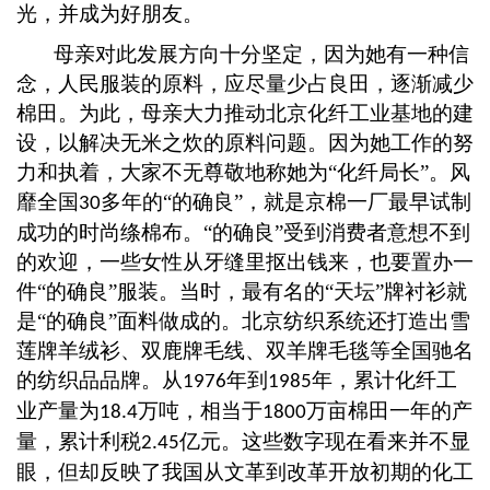
光，并成为好朋友。
母亲对此发展方向十分坚定，因为她有一种信
念，人民服装的原料，应尽量少占良田，逐渐减少
棉田。为此，母亲大力推动北京化纤工业基地的建
设，以解决无米之炊的原料问题。因为她工作的努
力和执着，大家不无尊敬地称她为
“化纤局长”。风
靡全国
多年的
“的确良”，就是京棉一厂最早试制
30
成功的时尚绦棉布。“的确良”受到消费者意想不到
的欢迎，一些女性从牙缝里抠出钱来，也要置办一
件“的确良”服装。当时，最有名的“天坛”牌衬衫就
是“的确良”面料做成的。北京纺织系统还打造出雪
莲牌羊绒衫、双鹿牌毛线、双羊牌毛毯等全国驰名
的纺织品品牌。从
年到
年，累计化纤工
1976
1985
业产量为
万吨，相当于
万亩棉田一年的产
18.4
1800
量，累计利税
亿元。这些数字现在看来并不显
2.45
眼，但却反映了我国从文革到改革开放初期的化工