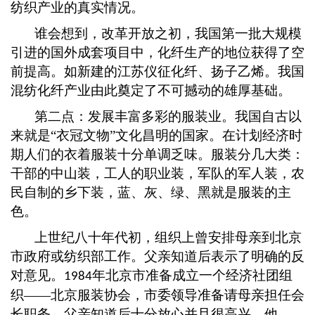
纺织产业的真实情况。
谁会想到，改革开放之初，我国第一批大规模
引进的国外成套项目中，化纤生产的地位获得了空
前提高。如新建的江苏仪征化纤、扬子乙烯。我国
混纺化纤产业由此奠定了不可撼动的雄厚基础。
第二点：发展丰富多彩的服装业。我国自古以
来就是
“衣冠文物”文化昌明的国家。在计划经济时
期人们的衣着服装十分单调乏味。服装分几大类：
干部的中山装，工人的职业装，军队的军人装，农
民自制的乡下装，蓝、灰、绿、黑就是服装的主
色。
上世纪八十年代初，组织上曾安排母亲到北京
市政府或纺织部工作。父亲知道后表示了明确的反
对意见。
年北京市准备成立一个经济社团组
1984
织
——北京服装协会，市委领导准备请母亲担任会
长职务，父亲知道后十分放心并且很高兴，他