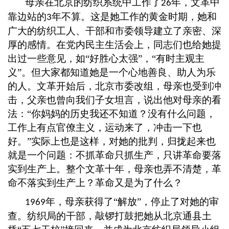
母亲在北京的纺织系统中工作了
年，文革中
26
靠边站的
年不算。这是她工作的黄金时期，她和
3
广大的纺织工人、干部和市委领导建立了亲密、深
厚的感情。在党内民主生活会上，同志们也给她提
出过一些意见，如
“好胜心太强”，“有时主观主
义”。但大家都知道她是一个心地善良、助人为乐
的人。文革开始后，北京市委改组，母亲也受到冲
击，父亲也曾向我们子女坦言，说出他对母亲的看
法：“你妈妈的历史我还不知道？没有什么问题，
工作上有点官僚主义，运动来了，冲击一下也
好。”实际上也是这样，对她的批判，归拢起来也
就是一个问题：不抓革命只抓生产，只讲革命要落
实到生产上。整个文革十年，母亲也弄不清楚，革
命不落实到生产上？革命又是为了什么？
年，母亲获得了
“解放”，停止了对她的审
1969
查。纺织局的干部，敲锣打鼓把她从北京通县土