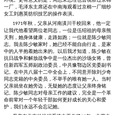
一厂，毛泽东主席还在中南海观看过京棉一厂细纱
女工刘惠英纺织技艺的操作表演。
年秋，父亲从河南潢川干校回来，他一定
1971
让我代他看望两位老同志，一位是伍绍祖的母亲熊
天荆，她身体健康，走路如跑；一位就是陈少敏同
志。我去陈少敏家时，她已经不能自由行走，是家
中的人半抱着她出来的。以后我才知道，陈少敏在
抗日战争和解放战争中是一位杰出的沙场女将，曾
任新四军五师副政治委员，中共豫鄂边区党委副书
记。在中共八届十二中全会上，不同意开除刘少奇
同志党籍的中央委员，不举手的唯有她一人。当时
父亲就坐在她旁边，无疑她的态度让父亲终身铭
记。陈少敏同志对母亲工作的建议，完全是一个革
命前辈对一个年轻干部如何更好成长的关心和爱
护，我们永远不会忘记她。