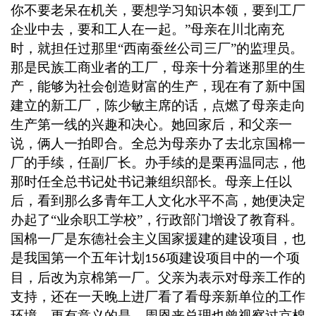
你不要老呆在机关，要想学习知识本领，要到工厂
企业中去，要和工人在一起。”母亲在川北南充
时，就担任过那里“西南蚕丝公司三厂”的监理员。
那是民族工商业者的工厂，母亲十分着迷那里的生
产，能够为社会创造财富的生产，现在有了新中国
建立的新工厂，陈少敏主席的话，点燃了母亲走向
生产第一线的兴趣和决心。她回家后，和父亲一
说，俩人一拍即合。全总为母亲办了去北京国棉一
厂的手续，任副厂长。办手续的是栗再温同志，他
那时任全总书记处书记兼组织部长。母亲上任以
后，看到那么多青年工人文化水平不高，她便决定
办起了“业余职工学校”，行政部门增设了教育科。
国棉一厂是东德社会主义国家援建的建设项目，也
是我国第一个五年计划
项建设项目中的一个项
156
目，后改为京棉第一厂。父亲为表示对母亲工作的
支持，还在一天晚上进厂看了看母亲新单位的工作
环境。更有意义的是，周恩来总理也曾视察过京棉