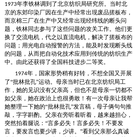
年李铁林调到了北京纺织局研究所。当时北
1973
京的东郊印染厂因在生产中经常出现废品搓板布，
而京棉三厂在生产中又经常出现经纬线的断头问
题，铁林同志参与了这些问题的攻关工作。他们更
换了交流电机，代之以直流电机，解决了搓板布的
问题；用光电自动报警的方法，能及时发现断头线
的问题，从而把自动化技术应用到传统的纺织生产
中。由此还获得了全国科技进步二等奖。
年，国家形势稍有好转，不想全国又开展
1974
了
“批林批孔”运动。母亲当时已在北京纺织局工
作，她的见识没有父亲高，但也不是母亲一切都不
如父亲，她在政治上也很勇敢！有一次母亲让我帮
她整理一下她的“批林批孔”发言稿，母子俩句句推
敲，字字斟酌。父亲在旁听着听着，越来越担心，
突然拍着腿说：“言多必失！言多必失！不要发
言，要发言也要少讲，少讲。”看到父亲那么真诚