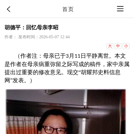
首页
胡德平：回忆母亲李昭
作者：
发布时间：2026-05-07 12:44
大
中
小
（作者注：母亲已于
月
日平静离世。本文
3
11
是作者在母亲病重弥留之际写成的稿件，家中亲属
提出过重要的修改意见。现交
“胡耀邦史料信息
网”发表。）