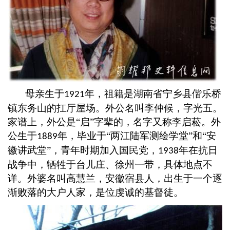
母亲生于
年，祖籍是湖南省宁乡县偕乐桥
1921
镇东务山的扛厅屋场。外公名叫李仲候，字光五。
家谱上，外公是
“启”字辈的，名字又称李启菘。外
公生于
年，毕业于
“两江陆军测绘学堂”和“安
1889
徽讲武堂”，青年时期加入国民党，
年在抗日
1938
战争中，牺牲于台儿庄、徐州一带，具体地点不
详。外婆名叫高慧兰，安徽宿县人，出生于一个逐
渐败落的大户人家，是位虔诚的基督徒。