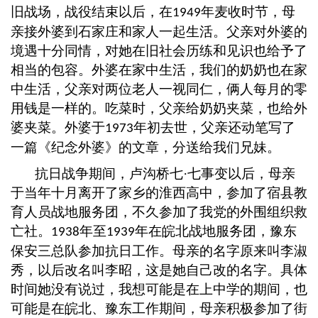
旧战场，战役结束以后，在
年麦收时节，母
1949
亲接外婆到石家庄和家人一起生活。父亲对外婆的
境遇十分同情，对她在旧社会历练和见识也给予了
相当的包容。外婆在家中生活，我们的奶奶也在家
中生活，父亲对两位老人一视同仁，俩人每月的零
用钱是一样的。吃菜时，父亲给奶奶夹菜，也给外
婆夹菜。外婆于
年初去世，父亲还动笔写了
1973
一篇《纪念外婆》的文章，分送给我们兄妹。
抗日战争期间，卢沟桥七
·七事变以后，母亲
于当年十月离开了家乡的淮西高中，参加了宿县教
育人员战地服务团，不久参加了我党的外围组织救
亡社。
年至
年在皖北战地服务团，豫东
1938
1939
保安三总队参加抗日工作。母亲的名字原来叫李淑
秀，以后改名叫李昭，这是她自己改的名字。具体
时间她没有说过，我想可能是在上中学的期间，也
可能是在皖北、豫东工作期间，母亲积极参加了街