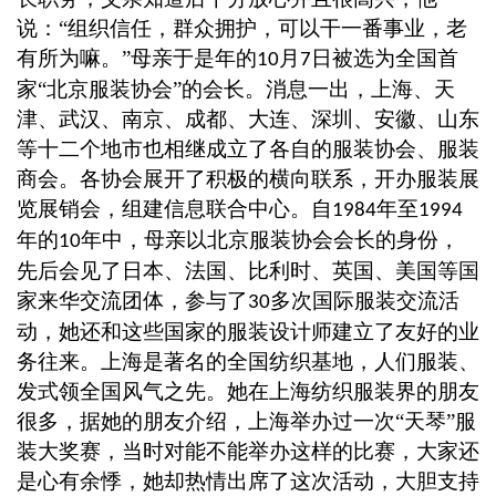
说：“组织信任，群众拥护，可以干一番事业，老
有所为嘛。”母亲于是年的
月
日被选为全国首
10
7
家
“北京服装协会”的会长。消息一出，上海、天
津、武汉、南京、成都、大连、深圳、安徽、山东
等十二个地市也相继成立了各自的服装协会、服装
商会。各协会展开了积极的横向联系，开办服装展
览展销会，组建信息联合中心。自
年至
1984
1994
年的
年中，母亲以北京服装协会会长的身份，
10
先后会见了日本、法国、比利时、英国、美国等国
家来华交流团体，参与了
多次国际服装交流活
30
动，她还和这些国家的服装设计师建立了友好的业
务往来。上海是著名的全国纺织基地，人们服装、
发式领全国风气之先。她在上海纺织服装界的朋友
很多，据她的朋友介绍，上海举办过一次
“天琴”服
装大奖赛，当时对能不能举办这样的比赛，大家还
是心有余悸，她却热情出席了这次活动，大胆支持