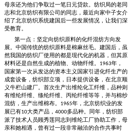
母亲还为他们争取过一笔日元贷款。纺织局的老同
志和北京纺织有限公司的同志，最近向家中子女介
绍了北京纺织系统建国后一些发展情况，让我们深
受教育。
第一点：坚定向纺织原料的化纤混纺方向发
展。中国传统的纺织原料是棉麻丝毛。建国后，虽
然我国的纺织厂使用的都是现代化的机器，但其原
材料还是自然生成的植物、动物纤维。
年，
1963
国家第一次从发达的资本主义国家引进化纤生产的
成套设备，纺织部立项，日本提供设备，在北京顺
义牛栏山建厂。首次生产出维纶化工纤维，品种则
有维纶纤维、绦纶纤维、丙纶纤维等等，并与棉纱
混纺，生产出维棉布。
年，北京纺织业的发
1965
展已有
大类产品，
多品种。同年，纺织部
10
4000
派了技术人员顾秀莲同志到维纶工厂协助工作，母
亲和她相遇，曾有过一段非常融洽的合作共事时