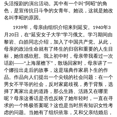
头活报剧的演出活动。其中有一个叫
“阿昭”的角
色，是宣传抗日斗争的女青年。她说，这就是她改
名叫李昭的原因。
年，母亲由组织介绍来到延安。
年
1939
1940
3
月
日，在
“延安女子大学”学习俄文。学习期间由
20
黎岩、白皓同志介绍，加入了中国共产党。从此，
母亲的政治生命就有了终生的归宿和重要的人生目
标，她倍感欣慰。我上初中时，母亲带我看过一次
话剧——“上海屋檐下”，散场回家时，母亲讲了一
个娜拉出走后的故事，这是瑞典作家易卜生的作
品。作品向人们提出一个尖锐的社会问题：在一个
男女不平等的社会，反对家庭歧视，勇于背叛，选
择了离家出走的道路，那么生路、活路又在哪里
呢？母亲这番话是否也反映了她年轻时，一直在寻
求的一个终极答案呢？这也是当时所有知识女性考
虑的问题。当她有了组织依靠，又和父亲结婚后，