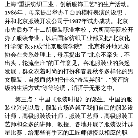
上海“重振纺织工业，创新服饰工艺”的生产活动。
年，母亲提出举办Ｔ台的模特表演的设想，
1986
并和北京服装开发公司于
年试办成功。北京
1987
市先后办了十二所服装职业学校，六所高等院校开
办了服装专业，以后国家纺织工业部又把
“北京化
纤学院”改办成“北京服装学院”。北京和外地兄弟
协会在关系处理上，母亲提出了“北京不牵头，不
出头，轮流坐庄”的工作意见。各地服装业的兴起
发展，群众衣着时尚的打扮和春夏秋冬多样化的男
女服装，自然而然地把什么“奇装异服”，“资产阶
级的生活方式”等等论调，消弭于无形之中。
第三点：中国《服装时报》的诞生。中国的服
装业兴起以后，服装市场造就了我们自己的服装设
计师，高级服装设计师，服装工艺师，高级服装工
艺师和众多的讲师、教授。各地开展了服装设计群
星比赛，给那些有手艺的工匠师傅授以相应的职