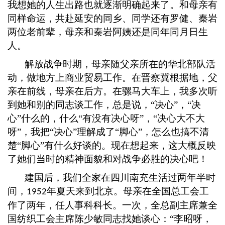
我想她的人生出路也就逐渐明确起来了。和母亲有
同样命运，共赴延安的同乡、同学还有罗健、秦岩
两位老前辈，母亲和秦岩阿姨还是同年同月日生
人。
解放战争时期，母亲随父亲所在的华北部队活
动，做地方上商业贸易工作。在晋察冀根据地，父
亲在前线，母亲在后方。在骡马大车上，我多次听
到她和别的同志谈工作，总是说，
“决心”，“决
心”什么的，什么“有没有决心呀”，“决心大不大
呀”，我把“决心”理解成了“脚心”，怎么也搞不清
楚“脚心”有什么好谈的。现在想起来，这大概反映
了她们当时的精神面貌和对战争必胜的决心吧！
建国后，我们全家在四川南充生活过两年半时
间，
年夏天来到北京。母亲在全国总工会工
1952
作了两年，任人事科科长。一次，全总副主席兼全
国纺织工会主席陈少敏同志找她谈心：
“李昭呀，