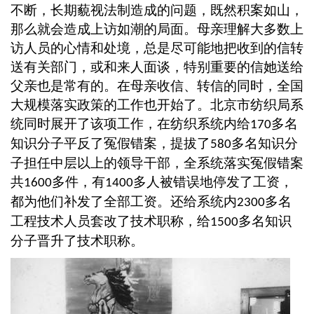
不断，长期藐视法制造成的问题，既然积案如山，
那么就会造成上访如潮的局面。母亲理解大多数上
访人员的心情和处境，总是尽可能地把收到的信转
送有关部门，或和来人面谈，特别重要的信她送给
父亲也是常有的。在母亲收信、转信的同时，全国
大规模落实政策的工作也开始了。北京市纺织局系
统同时展开了该项工作，在纺织系统内给
多名
170
知识分子平反了冤假错案，提拔了
多名知识分
580
子担任中层以上的领导干部，全系统落实冤假错案
共
多件，有
多人被错误地停发了工资，
1600
1400
都为他们补发了全部工资。还给系统内
多名
2300
工程技术人员套改了技术职称，给
多名知识
1500
分子晋升了技术职称。