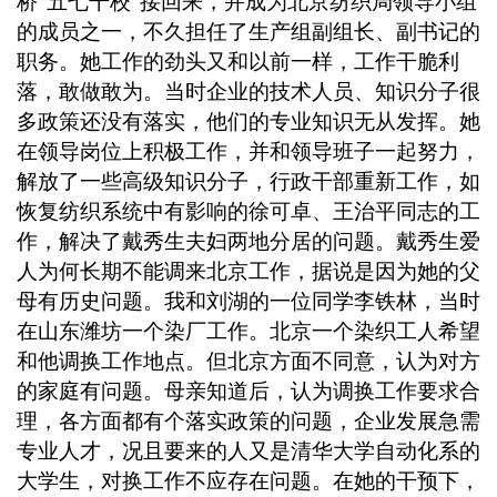
桥“五七干校”接回来，并成为北京纺织局领导小组
的成员之一，不久担任了生产组副组长、副书记的
职务。她工作的劲头又和以前一样，工作干脆利
落，敢做敢为。当时企业的技术人员、知识分子很
多政策还没有落实，他们的专业知识无从发挥。她
在领导岗位上积极工作，并和领导班子一起努力，
解放了一些高级知识分子，行政干部重新工作，如
恢复纺织系统中有影响的徐可卓、王治平同志的工
作，解决了戴秀生夫妇两地分居的问题。戴秀生爱
人为何长期不能调来北京工作，据说是因为她的父
母有历史问题。我和刘湖的一位同学李铁林，当时
在山东潍坊一个染厂工作。北京一个染织工人希望
和他调换工作地点。但北京方面不同意，认为对方
的家庭有问题。母亲知道后，认为调换工作要求合
理，各方面都有个落实政策的问题，企业发展急需
专业人才，况且要来的人又是清华大学自动化系的
大学生，对换工作不应存在问题。在她的干预下，