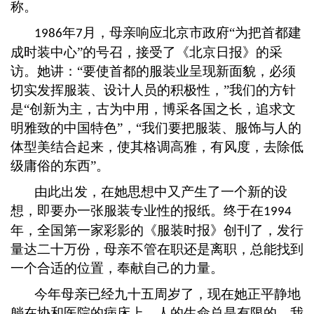
称。
年
月，母亲响应北京市政府
“为把首都建
1986
7
成时装中心”的号召，接受了《北京日报》的采
访。她讲：“要使首都的服装业呈现新面貌，必须
切实发挥服装、设计人员的积极性，”我们的方针
是“创新为主，古为中用，博采各国之长，追求文
明雅致的中国特色”，“我们要把服装、服饰与人的
体型美结合起来，使其格调高雅，有风度，去除低
级庸俗的东西”。
由此出发，在她思想中又产生了一个新的设
想，即要办一张服装专业性的报纸。终于在
1994
年，全国第一家彩影的《服装时报》创刊了，发行
量达二十万份，母亲不管在职还是离职，总能找到
一个合适的位置，奉献自己的力量。
今年母亲已经九十五周岁了，现在她正平静地
躺在协和医院的病床上。人的生命总是有限的，我