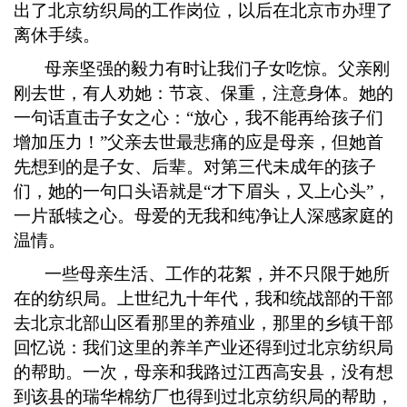
出了北京纺织局的工作岗位，以后在北京市办理了
离休手续。
母亲坚强的毅力有时让我们子女吃惊。父亲刚
刚去世，有人劝她：节哀、保重，注意身体。她的
一句话直击子女之心：
“放心，我不能再给孩子们
增加压力！”父亲去世最悲痛的应是母亲，但她首
先想到的是子女、后辈。对第三代未成年的孩子
们，她的一句口头语就是“才下眉头，又上心头”，
一片舐犊之心。母爱的无我和纯净让人深感家庭的
温情。
一些母亲生活、工作的花絮，并不只限于她所
在的纺织局。上世纪九十年代，我和统战部的干部
去北京北部山区看那里的养殖业，那里的乡镇干部
回忆说：我们这里的养羊产业还得到过北京纺织局
的帮助。一次，母亲和我路过江西高安县，没有想
到该县的瑞华棉纺厂也得到过北京纺织局的帮助，