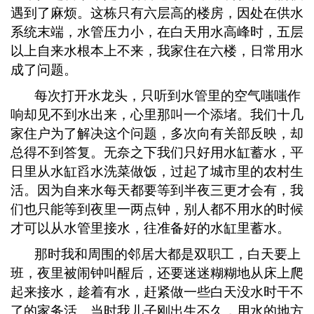
遇到了麻烦。这栋只有六层高的楼房，因处在供水
系统末端，水管压力小，在白天用水高峰时，五层
以上自来水根本上不来，我家住在六楼，日常用水
成了问题。
每次打开水龙头，只听到水管里的空气嗤嗤作
响却见不到水出来，心里那叫一个添堵。我们十几
家住户为了解决这个问题，多次向有关部反映，却
总得不到答复。无奈之下我们只好用水缸蓄水，平
日里从水缸舀水洗菜做饭，过起了城市里的农村生
活。因为自来水每天都要等到半夜三更才会有，我
们也只能等到夜里一两点钟，别人都不用水的时候
才可以从水管里接水，往准备好的水缸里蓄水。
那时我和周围的邻居大都是双职工，白天要上
班，夜里被闹钟叫醒后，还要迷迷糊糊地从床上爬
起来接水，趁着有水，赶紧做一些白天没水时干不
了的家务活。当时我儿子刚出生不久，用水的地方