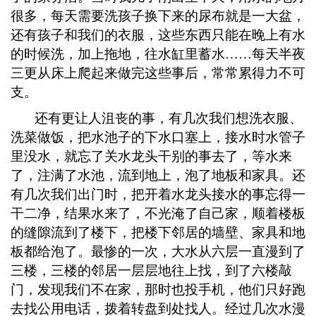
很多，每天需要洗孩子换下来的尿布就是一大盆，
还有孩子和我们的衣服，这些东西只能在晚上有水
的时候洗，加上拖地，往水缸里蓄水
……每天半夜
三更从床上爬起来做完这些事后，常常累得力不可
支。
还有更让人沮丧的事，有几次我们想洗衣服、
洗菜做饭，把水池子的下水口塞上，接水时水管子
里没水，就忘了关水龙头干别的事去了，等水来
了，注满了水池，流到地上，泡了地板和家具。还
有几次我们出门时，把开着水龙头接水的事忘得一
干二净，结果水来了，不光淹了自己家，顺着楼板
的缝隙流到了楼下，把楼下邻居的墙壁、家具和地
板都给泡了。最惨的一次，大水从六层一直漫到了
三楼，三楼的邻居一层层地往上找，到了六楼敲
门，发现我们不在家，那时也投手机，他们只好跑
去找公用电话，拨着转盘到处找人。经过几次水漫