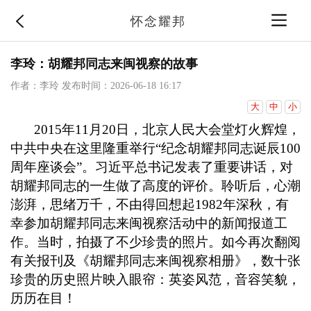
怀念耀邦
李玲：胡耀邦同志来闽视察的故事
作者：李玲
发布时间：2026-06-18 16:17
大
中
小
2015
年
11
月
20
日，北京人民大会堂灯火辉煌，
中共中央在这里隆重举行“纪念胡耀邦同志诞辰
100
周年座谈会”。习近平总书记发表了重要讲话，对
胡耀邦同志的一生做了高度的评价。聆听后，心潮
澎湃，思绪万千，不由得回想起
1982
年深秋，有
幸参加胡耀邦同志来闽视察活动中的新闻报道工
作。当时，拍摄了不少珍贵的照片。如今再次翻阅
有关报刊及《胡耀邦同志来闽视察相册》，数十张
珍贵的历史照片映入眼帘：英姿风范，音容笑貌，
历历在目！