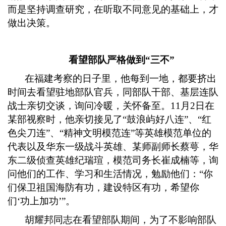
而是坚持调查研究，在听取不同意见的基础上，才
做出决策。
看望部队严格做到
“三不”
在福建考察的日子里，他每到一地，都要挤出
时间去看望驻地部队官兵，同部队干部、基层连队
战士亲切交谈，询问冷暖，关怀备至。
11
月
2
日在
某部视察时，他亲切接见了“鼓浪屿好八连”、“红
色尖刀连”、“精神文明模范连”等英雄模范单位的
代表以及华东一级战斗英雄、某师副师长蔡萼，华
东二级侦查英雄纪瑞瑄，模范司务长崔成楠等，询
问他们的工作、学习和生活情况，勉励他们：“你
们保卫祖国海防有功，建设特区有功，希望你
们‘功上加功’”。
胡耀邦同志在看望部队期间，为了不影响部队