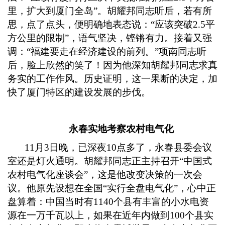
里，扩大到厦门全岛”。胡耀邦同志听后，若有所
思，点了点头，便明确地表态说：“应该突破
2.5
平
方公里的限制”，语气坚决，铿锵有力。接着又强
调：“福建要走在经济建设的前列。”项南同志听
后，脸上欣然的笑了！因为他深知胡耀邦同志求真
务实的工作作风。历史证明，这一果断的决定，加
快了厦门特区的建设发展的步伐。
永春实地考察农村电气化
11
月
3
日晚，已深夜
10
点多了，永春县委会议
室还是灯火通明。胡耀邦同志正主持召开“中国式
农村电气化座谈会”，这是他改变决策的一次会
议。他原先设想在全国“实行全盘电气化”，心中正
盘算着：中国当时有
1140
个县有丰富的小水电资
源在一万千瓦以上，如果在近年内做到
100
个县实