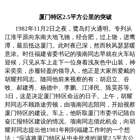
厦门特区
2.5平方公里的突破
1982
年
11
月
2
日之夜，鹭岛灯火通明。专列从
江淮平原向东南大地飞驰，经合肥，过上饶，进鹰
潭，最后抵达厦门。此时夜已深，然而秋风瑟瑟暖
意浓。时任福建省委书记的项南同志早就在火车站
迎候，只见从车上走下一位身着浅灰色中山装，神
采奕奕，步履轻盈的领导人，他正是大家所爱戴的
胡耀邦同志。随同他前来视察的有：胡启立、谷
牧、郝建秀、杨德中、李鹏、江泽民、陈昊苏等。
3
日，这是决定厦门特区命运的日子。上午，胡耀
邦同志不顾路途劳顿，由项南同志陪同，开始视察
厦门特区的建设。车上，他听取厦门市委书记陆自
奋汇报特区建设的情况。项南同志借此机会，向胡
耀邦同志提出他
1981
年刚到福建工作时的一个想
法：“应该将厦门特区从中央批准的湖里
2.5
平方公