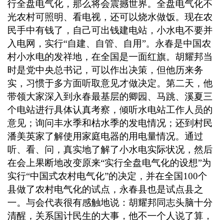
行全盘电气化，那么将会震撼世界。全盘电气化不
光农村可照明、看电视，还可以烧水做饭。现在农
民手中有钱了，自己可出钱建电站，小水电不要并
入电网，实行“自建、自管、自用”。永春是中国农
村小水电的发祥地，在全国是一面红旗。胡耀邦当
时是党中央总书记，可以作出决策，但他历来务
实，习惯于多方面听取意见才做决定。第二天，他
带领大家深入到永春最基层的卿园、马跳、溪夏三
个电站进行具体认真考察，倾听水电站工作人员的
意见；询问丰水季和枯水季的发电情况；还到村民
潘美英家了解使用家庭电器的用电量情况。通过
听、看、问，真实地了解了小水电实际状况，然后
在会上果断地改变原来“实行全盘电气化的设想”为
实行“中国式农村电气化”的决定，并在全国
100
个
县做了农村电气化的试点，永春县也是试点县之
一。与会代表很有感触地说：胡耀邦同志头脑十分
清醒，关系国计民生的大事，他不一个人说了算，