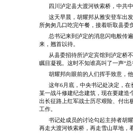
四川泸定县大渡河铁索桥，中共
这天早晨，胡耀邦从雅安登车出
所匆匆几口吃完午餐，接着听取县委
总书记来到泸定的消息闪电般传
来，翘首以待。
从县委招待所泸定宾馆到泸定桥
瞩目凝视。这时不知谁高叫了一声
“
胡耀邦向眼前的人们挥手致意，
这年
6
月底，中央书记处决定，在
某一战斗修建纪念建筑，现在要建造
出长征路上红军战士历尽艰险、付出
工作。
书记处成员的讨论勾起主持者胡
再走大渡河铁索桥，再走雪山草地，