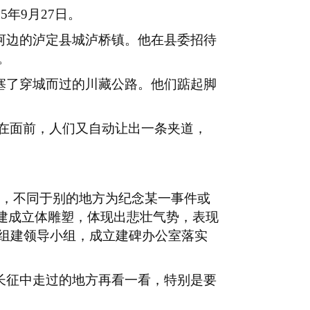
85
年
9
月
27
日。
河边的泸定县城泸桥镇。他在县委招待
。
塞了穿城而过的川藏公路。他们踮起脚
在面前，人们又自动让出一条夹道，
，不同于别的地方为纪念某一事件或
建成立体雕塑，体现出悲壮气势，表现
组建领导小组，成立建碑办公室落实
长征中走过的地方再看一看，特别是要