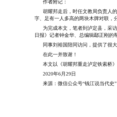
作者附记：
胡耀邦走后，时任文教局负责人
字、足有一人多高的两块木牌对联，
为完成本文，笔者到泸定县，采
日报》记者钟金华、总编辑鄢正刚的
同事刘裕国陪同访问，提供了很
在此一并致谢！
本文以《胡耀邦重走泸定铁索桥
2020
年
6
月
29
日
来源：微信公众号
“钱江说当代史”