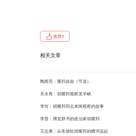
推荐
0
相关文章
陶斯亮：耀邦叔叔（节选）
关水青：胡耀邦视察龙羊峡
李玲：胡耀邦同志来闽视察的故事
李普：博览群书的政治家胡耀邦
王志勇：从朱德给胡耀邦的赠书说起