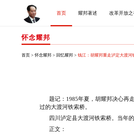
首页
耀邦著述
改革开放之
怀念耀邦
首页 >
怀念耀邦 >
回忆耀邦 >
钱江：胡耀邦重走泸定大渡河
题记：
1985
年夏，胡耀邦决心再
过的大渡河铁索桥。
四川泸定县大渡河铁索桥。当年
正文：