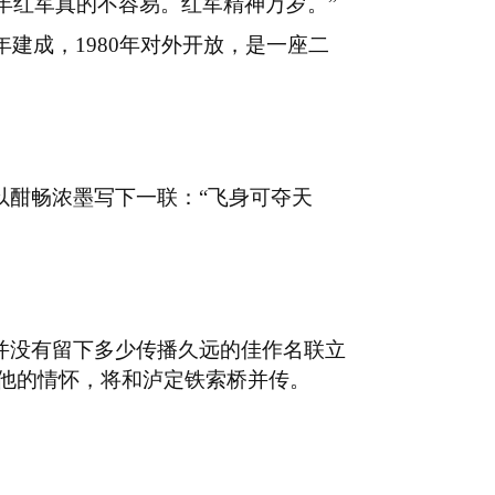
年红军真的不容易。红军精神万岁。”
年建成，
1980
年对外开放，是一座二
以酣畅浓墨写下一联：
“飞身可夺天
并没有留下多少传播久远的佳作名联立
他的情怀，将和泸定铁索桥并传。