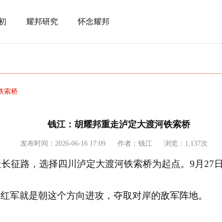
初
耀邦研究
怀念耀邦
铁索桥
钱江：胡耀邦重走泸定大渡河铁索桥
发布时间：2026-06-16 17:09
作者：钱江
浏览：1,137次
走长征路，选择四川泸定大渡河铁索桥为起点。
9
月
27
的红军就是朝这个方向进攻，夺取对岸的敌军阵地。