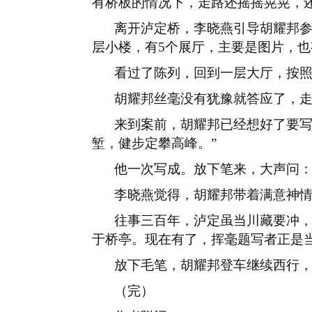
有桥板的情况下，走路还摇摇晃晃，还
离开泸定桥，李晓燕引导胡耀邦
层小楼，有
5
个展厅，主要是图片，也
看过了陈列，回到一层大厅，按
胡耀邦丝毫没有犹豫就答应了，
来到案前，胡耀邦已经想好了要
堑，健步定攀高峰。”
他一次写成。放下笔来，大声问
李晓燕觉得，胡耀邦带着满意神
往事三百年，泸定虽当川藏要冲
于桥亭。现在有了，挥毫题写者正是
放下毛笔，胡耀邦登车继续西行
（完）