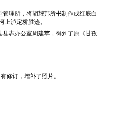
堂管理所，将胡耀邦所书制作成红底白
河上泸定桥胜迹。
县县志办公室周建苹，得到了原《甘孜
略有修订，增补了照片。