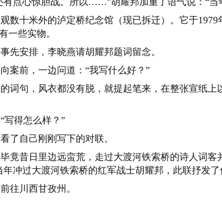
有点心惊胆战。所以……”胡耀邦加重了语气说：“当
参观数十米外的泸定桥纪念馆（现已拆迁）。它于
1979
有一些实物。
照事先安排，李晓燕请胡耀邦题词留念。
走向案前，一边问道：
“我写什么好？”
写的词句，风衣都没有脱，就提起笔来，在整张宣纸上
：
“写得怎么样？”
情看了自己刚刚写下的对联。
，毕竟昔日里边远蛮荒，走过大渡河铁索桥的诗人词客
当年冲过大渡河铁索桥的红军战士胡耀邦，此联抒发了
，前往川西甘孜州。