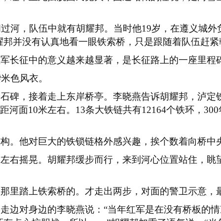
拥过河，队伍中就有胡耀邦。当时他
19
岁，在遵义城外
耀邦并没有认真地看一眼铁索桥，只是跟随着队伍赶紧
红军长征中的意义越来越显著，是长征路上的一座里程
袭米色风衣。
桥石碑，接着走上东岸桥亭。李晓燕告诉胡耀邦，泸定
距河面
10
米左右。
13
条大铁链共有
12164
个铁环，
300
结构。他对巨大的铁锁链格外感兴趣，挨个数着向桥中
，左右摇晃。胡耀邦缓步而行，来到河心位置站住，眺
从那里踏上铁索桥的。才走出两步，对面的警卫示意，
边走边对身边的李晓燕说：
“当年红军是在没有桥板的