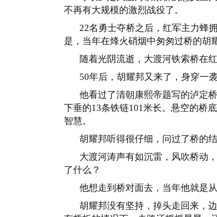
不再有大规模的激烈战役了。
22
名勇士夺桥之后，红军主力蜂
是，当年在烽火硝烟中匆匆过桥的胡
随着光阴流逝，大渡河铁索桥在
50
年后，胡耀邦又来了，身穿一
他看过了清朝康熙帝题写的泸定
下垂的
13
条铁链
101
米长。悬空的桥底
智慧。
胡耀邦听得很仔细，问过了桥的
大渡河涛声有如沉雷，风吹桥动
了什么？
他想走到桥对面去，当年他就是
胡耀邦没有坚持，掉头走回来，