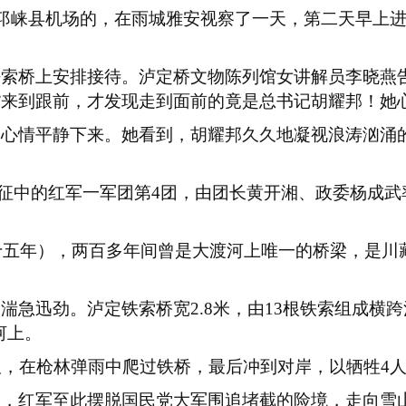
邛崃县机场的，在雨城雅安视察了一天，第二天早上
铁索桥上安排接待。泸定桥文物陈列馆女讲解员李晓燕
长”来到跟前，才发现走到面前的竟是总书记胡耀邦！
的心情平静下来。她看到，胡耀邦久久地凝视浪涛汹涌
征中的红军一军团第
4
团，由团长黄开湘、政委杨成武
十五年），两百多年间曾是大渡河上唯一的桥梁，是川
水湍急迅劲。泸定铁索桥宽
2.8
米，由
13
根铁索组成横跨
河上。
板，在枪林弹雨中爬过铁桥，最后冲到对岸，以牺牲
4
大，红军至此摆脱国民党大军围追堵截的险境，走向雪