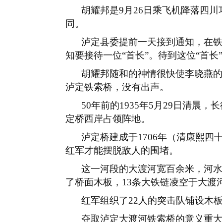
胡耀邦是
9
月
26
日乘飞机降落四川
同。
泸定县委提前一天接到通知，在
知要接待一位
“首长”。待到这位“首
胡耀邦随和的神情很快使李晓燕
泸定铁索桥，没有出声。
50
年前的
1935
年
5
月
29
日清晨，长
定桥西岸占领阵地。
泸定桥建成于
1706
年（清康熙四
红军才能摆脱敌人的围堵。
这一河段的大渡河宽百余米，河
了桥面木板，
13
条大铁链凌空于大渡
红军组织了
22
人的突击队铺设木
夺取泸定大渡河铁索桥的意义重