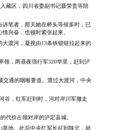
进入藏区，四川省委副书记聂荣贵等陪
告诉笔者，那天她在桥头等候多时，已
她心情兴奋，也顿时紧张起来。
的大渡河，凝视由
13
条铁锁链拉起来的
率领，两昼夜强行军
320
华里，赶到泸
藏交通的咽喉要道。渡过大渡河，中央
河谷，红军赶到时，河对岸川军撤走
人的代价占领对岸的泸定县城。
山草地。此后中央红军长征到陕北，就