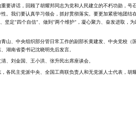
的重要讲话，回顾了胡耀邦同志为党和人民建立的不朽功勋，号
导性。我们要认真学习领会，抓好贯彻落实。要更加紧密地团结
、坚定
四个自信
、做到
两个维护
，凝心聚力、奋发进取，为
“
”
“
”
曲青山、中央组织部分管日常工作的副部长黄建发、中央党校（
东、湖南省委书记沈晓明先后发言。
文清、刘金国、王小洪、张升民出席座谈会。
志，各民主党派中央、全国工商联负责人和无党派人士代表，胡