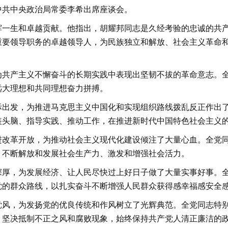
中共中央政治局常委李希出席座谈会。
辉一生和卓越贡献。他指出，胡耀邦同志是久经考验的忠诚的共
重要领导职务的卓越领导人，为民族独立和解放、社会主义革命
为共产主义不懈奋斗的长期实践中表现出坚韧不拔的革命意志。
远大理想和共同理想奋力拼搏。
际出发，为推进马克思主义中国化和实现组织路线拨乱反正作出
装头脑、指导实践、推动工作，在推进新时代中国特色社会主义
进改革开放，为推动社会主义现代化建设倾注了大量心血。全党
，不断解放和发展社会生产力、激发和增强社会活力。
深厚，为发展经济、让人民尽快过上好日子做了大量实事好事。
党的群众路线，以扎实奋斗不断增强人民群众获得感幸福感安全
党风，为发扬党的优良传统和作风树立了光辉典范。全党同志特
，坚决抵制不正之风和腐败现象，始终保持共产党人清正廉洁的