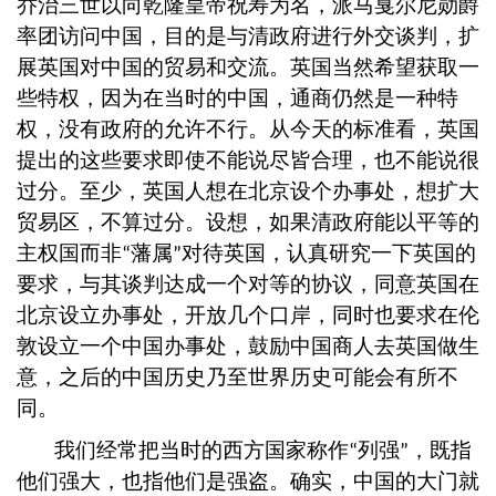
乔治三世以向乾隆皇帝祝寿为名，派马戛尔尼勋爵
率团访问中国，目的是与清政府进行外交谈判，扩
展英国对中国的贸易和交流。英国当然希望获取一
些特权，因为在当时的中国，通商仍然是一种特
权，没有政府的允许不行。从今天的标准看，英国
提出的这些要求即使不能说尽皆合理，也不能说很
过分。至少，英国人想在北京设个办事处，想扩大
贸易区，不算过分。设想，如果清政府能以平等的
主权国而非
藩属
对待英国，认真研究一下英国的
“
”
要求，与其谈判达成一个对等的协议，同意英国在
北京设立办事处，开放几个口岸，同时也要求在伦
敦设立一个中国办事处，鼓励中国商人去英国做生
意，之后的中国历史乃至世界历史可能会有所不
同。
我们经常把当时的西方国家称作
列强
，既指
“
”
他们强大，也指他们是强盗。确实，中国的大门就