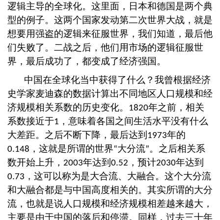
逻辑主导的全球化。这里面，日本和德国是两个典
型的例子。这两个国家发动第二次世界大战，就是
想要用强盗的逻辑来征服世界，我们知道，最后他
们失败了。二战之后，他们用市场的逻辑征服世
界，最后成功了，都变成了经济强国。
中国在全球化当中获得了什么？我曾根据经济
史学家麦迪森的数据计算出不同地区人口规模和经
济规模相关系数的历史变化。
年之前，相关
1820
系数接近于
，意味着各国之间生活水平没有什么
1
大差距。之后不断下降，最后达到
年的
1973
，这就是所谓的世界
大分流
。之后相关系
0.148
“
”
数开始上升，
年达到
，预计
年达到
2003
0.52
2030
，这可以称为是大合流、大融合。这个大分流
0.73
和大融合都是与中国高度相关的。其实所谓的大分
流，也就是说人口规模和经济规模相差越来越大，
主要是由于中国的落后和停滞。同样，过去三十年