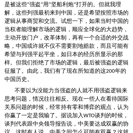
是被这些
强盗
用
坚船利炮
打开的。但就我理
“
”
“
”
解，这些列强最初来到中国，还是希望按照市场的
逻辑从事商贸和交流。试想一下，如果当时中国的
当权者能理解市场的逻辑，顺应全球化的大趋势，
主动开放门户，改革体制，再有一个合适的外交战
略，中国或许就不仅不需要割地赔款，而且可能有
希望与列强平起平坐，如日本的经历所显示的那
样。但我们拒绝了市场的逻辑，最后被强盗的逻辑
征服了。由此，我们有了现在所知道的这
年的
200
中国历史。
不要以为没能力当强盗的人就不用强盗逻辑来
思考问题，情况往往相反。现在一些人在看待国际
关系问题的时候，经常持有零和博弈的观点，认为
你赢了一定是我输了。据说加入
谈判的时候，
WTO
谈判代表跟中央领导报告说，中美要达成双赢的协
议，这时有人说，中美之间怎么可能有双赢？这就