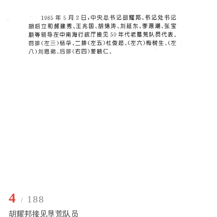
4
188
/
胡耀邦接见垦荒队员