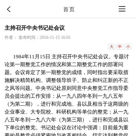
首页
主持召开中央书记处会议
作者：
发布时间：2016-11-15 16:01
大
中
小
1984年
11
月
15
日
主持召开中央书记处会议。专题讨
论第一期整党工作的情况和第二期整党工作的部署问
题。会议肯定了第一期整党的成绩，同时指出要采取措
施解决精简机构、调整领导班子、防止和纠正新的不正
之风等问题。中央书记处原则同意中央整党工作指导委
员会提出的工作安排：从一九八四年冬到一九八五年
（为第二期），进行和完成地、县以及相当于这两级的
企业事业、大专院校、科研机构等单位的整党；从一九
八五年冬到一九八六年（为第三期），进行和完成县以
下单位的整党。书记处会议在讨论中强调：目前最为重
要的是整党必须紧密地与改革相结合，切实达到整党促