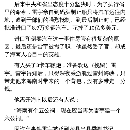
后来中央和省里态度十分坚决时，为了执行省
里的命令，雷宇亲自到码头制止船只将汽车运往内
地，遭到干部们的强烈抵制。到最后制止时，已经
批准进口了
万多辆汽车。花掉了
亿多美元。
8.9
10
进口和倒卖汽车这一事件尽管有很复杂的原
因，最后还是雷宇被撤了职。他虽然丢了官，却成
了海南人心目中的英雄。
有人买了
卡车鞭炮，准备欢送（挽留）雷
3
宇。雷宇得知后，只得深夜乘游艇过雷州海峡，只
带走他来海南时带来的一个背包，没有多带走一分
钱。
他离开海南以后还有人说：
“海南有个五公祠，现在应当再为雷宇建一个
六公祠。”
因汽车事件雷宇被贬到花县当县委副书记，