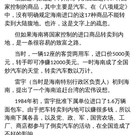
家控制的商品，其中主要是汽车。在《八项规定》
中，没有明确规定海南进口的这
种商品不能转
17
卖到大陆腹地。也许，这是文字上的疏忽。
但如果海南将国家控制的进口商品转卖到内
地，是一条很容易的致富之路。
当时，一辆
座的客货两用车，进口价
美
12
5000
元，转手即可净赚
美元。一时海南成了全国
12000
炒汽车的天堂，转卖汽车数以万计。
雷宇（当时是海南特别行政区负责人）初到海
南，提出了一个海南追赶台湾的宏伟设想。
年初，雷宇批准下属单位进口了
万辆
1984
1.6
面包车。由于把车转卖到内地可以赚很多钱，所以
海南下属各县，以及党、政、军，国营农场、工
厂、商店都参与了倒卖汽车的活动，在全国造成了
不好的影响。