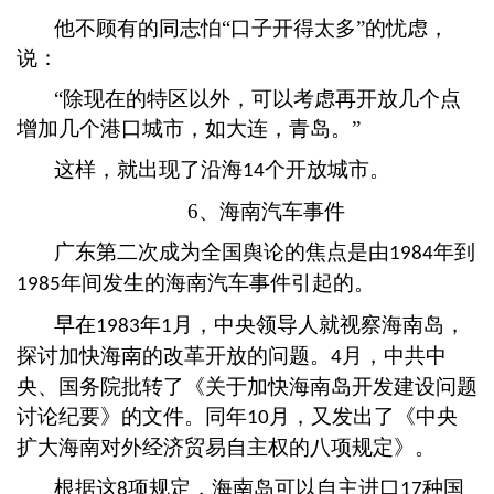
他不顾有的同志怕
“口子开得太多”的忧虑，
说：
“除现在的特区以外，可以考虑再开放几个点
增加几个港口城市，如大连，青岛。”
这样，就出现了沿海
个开放城市。
14
6、海南汽车事件
广东第二次成为全国舆论的焦点是由
年到
1984
年间发生的海南汽车事件引起的。
1985
早在
年
月，中央领导人就视察海南岛，
1983
1
探讨加快海南的改革开放的问题。
月，中共中
4
央、国务院批转了《关于加快海南岛开发建设问题
讨论纪要》的文件。同年
月，又发出了《中央
10
扩大海南对外经济贸易自主权的八项规定》。
根据这
项规定，海南岛可以自主进口
种国
8
17