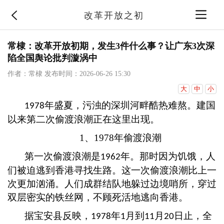
改革开放之初
常棣：改革开放初期，发生3件什么事？让广东3次深
陷全国舆论批判漩涡中
作者：常棣
发布时间：2026-06-26 15:30
大
中
小
年盛夏，污浊的深圳河畔酷热难熬。建国
1978
以来第二次偷渡浪潮正在这里出现。
1、1978年偷渡浪潮
第一次偷渡浪潮是
年。那时因为饥饿，人
1962
们被迫逃到香港寻找生路。这一次偷渡浪潮比上一
次更加汹涌。人们成群结队地躲过边境哨所，穿过
双层密实的铁丝网，不顾死活地逃向香港。
据宝安县反映，
年
月到
月
日止，全
1978
1
11
20