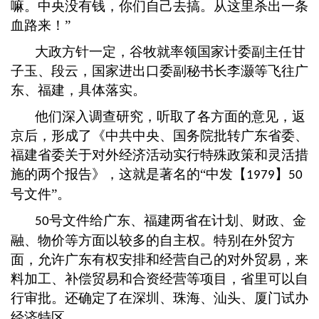
嘛。中央没有钱，你们自己去搞。从这里杀出一条
血路来！”
大政方针一定，谷牧就率领国家计委副主任甘
子玉、段云，国家进出口委副秘书长李灏等飞往广
东、福建，具体落实。
他们深入调查研究，听取了各方面的意见，返
京后，形成了《中共中央、国务院批转广东省委、
福建省委关于对外经济活动实行特殊政策和灵活措
施的两个报告》，这就是著名的
“中发【
】
1979
50
号文件”。
号文件给广东、福建两省在计划、财政、金
50
融、物价等方面以较多的自主权。特别在外贸方
面，允许广东有权安排和经营自己的对外贸易，来
料加工、补偿贸易和合资经营等项目，省里可以自
行审批。还确定了在深圳、珠海、汕头、厦门试办
经济特区。