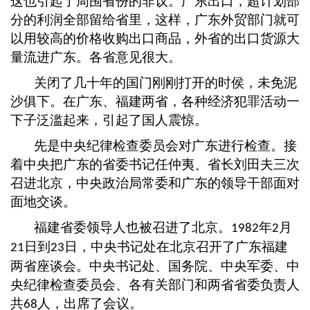
这也引起了周围省份的非议。广东出口，超计划部
分的利润全部留给省里，这样，广东外贸部门就可
以用较高的价格收购出口商品，外省的出口货源大
量流进广东。各省意见很大。
关闭了几十年的国门刚刚打开的时侯，未免泥
沙俱下。在广东、福建两省，各种经济犯罪活动一
下子泛滥起来，引起了国人震惊。
先是中央纪律检查委员会对广东进行检查。接
着中央把广东的省委书记任仲夷、省长刘田夫三次
召进北京，中央政治局常委和广东的领导干部面对
面地交谈。
福建省委领导人也被召进了北京。
年
月
1982
2
日到
日，中央书记处在北京召开了广东福建
21
23
两省座谈会。中央书记处、国务院、中央军委、中
央纪律检查委员会、各有关部门和两省省委负责人
共
人，出席了会议。
68