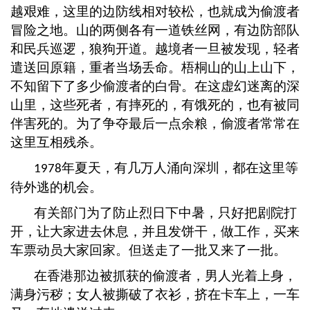
越艰难，这里的边防线相对较松，也就成为偷渡者
冒险之地。山的两侧各有一道铁丝网，有边防部队
和民兵巡逻，狼狗开道。越境者一旦被发现，轻者
遣送回原籍，重者当场丢命。梧桐山的山上山下，
不知留下了多少偷渡者的白骨。在这虚幻迷离的深
山里，这些死者，有摔死的，有饿死的，也有被同
伴害死的。为了争夺最后一点余粮，偷渡者常常在
这里互相残杀。
年夏天，有几万人涌向深圳，都在这里等
1978
待外逃的机会。
有关部门为了防止烈日下中暑，只好把剧院打
开，让大家进去休息，并且发饼干，做工作，买来
车票动员大家回家。但送走了一批又来了一批。
在香港那边被抓获的偷渡者，男人光着上身，
满身污秽；女人被撕破了衣衫，挤在卡车上，一车