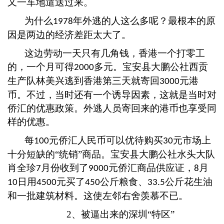
又一车地遣送过来。
为什么
年外逃的人这么多呢？最根本的原
1978
因是两边的经济差距太大了。
这边劳动一天只有几角钱，香港一个打零工
的，一个月可得
多元。宝安县大鹏公社西贡
2000
生产队林美兴逃到香港第三天就寄回
元港
3000
币。不过，当时还有一个诱导因素，这就是当时对
侨汇的优惠政策。外逃人员寄回来的港币也享受同
样的优惠。
每
元侨汇人民币可以优待购买
元市场上
100
30
十分短缺的“统销”商品。宝安县大鹏公社水头大队
肖全珍
月份收到了
元侨汇商品供应证，
月
7
9000
8
日用
元买了
公斤粮食、
公斤花生油
10
4500
450
33.5
和一批建筑材料。这使左邻右舍羡慕不已。
2、被逼出来的深圳“特区”