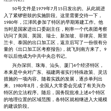
号文件是
年
月
日发出的。从此就进
50
1979
7
15
入了紧锣密鼓的实施阶段。这里需要交待一下，
年，江泽民参加了特区的早期筹建工作。他
1980
当时是国家进出口委副主任，刚率一个代表团考察
访问了美国、英国、瑞士、新加坡、菲律宾、斯里
兰卡、泰国的出口加工区，返京后写了一份很有分
量的《出口加工区考察报告
，就飞到南方来了。
)
9
年以后他成为中共中央总书记。
兴办深圳、珠海、汕头、厦门
个经济特区，
4
本来是中央对广东、福建两省实行特殊政策、灵活
措施的一项内容。随着实践的发展，逐步单列出
来。
年
月，全国人大常委会完成了有关兴办
1980
8
特区的立法程序。随后，国务院批准上述
个特区
4
的地理位置的区域范围，各特区就相继进入大规模
的建设阶段。