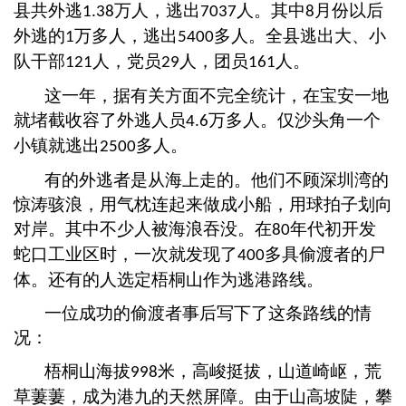
县共外逃
万人，逃出
人。其中
月份以后
1.38
7037
8
外逃的
万多人，逃出
多人。全县逃出大、小
1
5400
队干部
人，党员
人，团员
人。
121
29
161
这一年，据有关方面不完全统计，在宝安一地
就堵截收容了外逃人员
万多人。仅沙头角一个
4.6
小镇就逃出
多人。
2500
有的外逃者是从海上走的。他们不顾深圳湾的
惊涛骇浪，用气枕连起来做成小船，用球拍子划向
对岸。其中不少人被海浪吞没。在
年代初开发
80
蛇口工业区时，一次就发现了
多具偷渡者的尸
400
体。还有的人选定梧桐山作为逃港路线。
一位成功的偷渡者事后写下了这条路线的情
况：
梧桐山海拔
米，高峻挺拔，山道崎岖，荒
998
草萋萋，成为港九的天然屏障。由于山高坡陡，攀