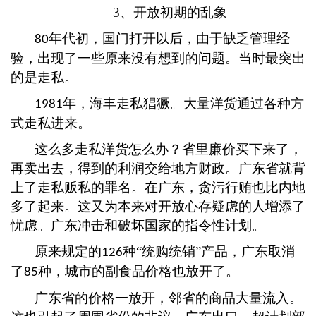
3、开放初期的乱象
年代初，国门打开以后，由于缺乏管理经
80
验，出现了一些原来没有想到的问题。当时最突出
的是走私。
年，海丰走私猖獗。大量洋货通过各种方
1981
式走私进来。
这么多走私洋货怎么办？省里廉价买下来了，
再卖出去，得到的利润交给地方财政。广东省就背
上了走私贩私的罪名。在广东，贪污行贿也比内地
多了起来。这又为本来对开放心存疑虑的人增添了
忧虑。广东冲击和破坏国家的指令性计划。
原来规定的
种“统购统销”产品，广东取消
126
了
种，城市的副食品价格也放开了。
85
广东省的价格一放开，邻省的商品大量流入。