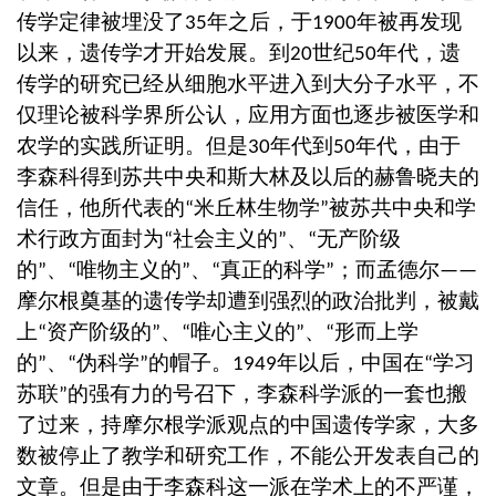
传学定律被埋没了
年之后，于
年被再发现
35
1900
以来，遗传学才开始发展。到
世纪
年代，遗
20
50
传学的研究已经从细胞水平进入到大分子水平，不
仅理论被科学界所公认，应用方面也逐步被医学和
农学的实践所证明。但是
年代到
年代，由于
30
50
李森科得到苏共中央和斯大林及以后的赫鲁晓夫的
信任，他所代表的
米丘林生物学
被苏共中央和学
“
”
术行政方面封为
社会主义的
、
无产阶级
“
”
“
的
、
唯物主义的
、
真正的科学
；而孟德尔
”
“
”
“
”
——
摩尔根奠基的遗传学却遭到强烈的政治批判，被戴
上
资产阶级的
、
唯心主义的
、
形而上学
“
”
“
”
“
的
、
伪科学
的帽子。
年以后，中国在
学习
”
“
”
1949
“
苏联
的强有力的号召下，李森科学派的一套也搬
”
了过来，持摩尔根学派观点的中国遗传学家，大多
数被停止了教学和研究工作，不能公开发表自己的
文章。但是由于李森科这一派在学术上的不严谨，