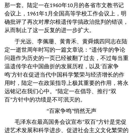
那一套。陆定一在
年
月的各省市文教书记
1960
10
会议上，
年
月全国高等学校工作会议上，明
1961
1
确批评了再次对摩尔根遗传学搞政治批判的错误，
从而制止了这一反复的进一步扩大。
于光远、李佩珊、黄青禾、黄舜娥四同志在陆
定一逝世周年时写的一篇文章说：
遗传学的争论
“
问题作为历史的一页已经被翻了过去，不过每当重
温遗传学在中国曲折的发展历程，以及
百家争
‘
鸣
方针在促进当代中国科学繁荣与经济增长的作
’
用时，陆定一在政策指导上极其重要的作用，将永
远铭记在我们心中。
陆定一在倡导、推行
双
”
“
百
方针中的功绩是不可泯灭的。
”
“百家争鸣”悄然无声
毛泽东在最高国务会议宣布
双百
方针是党促
“
”
进艺术发展和科学进步、促进社会主义文化繁荣的