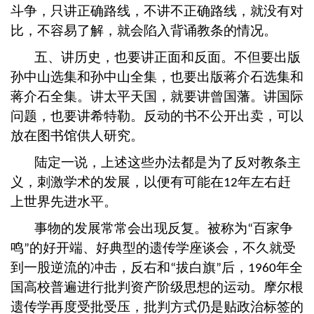
斗争，只讲正确路线，不讲不正确路线，就没有对
比，不容易了解，就会陷入背诵教条的情况。
五、讲历史，也要讲正面和反面。不但要出版
孙中山选集和孙中山全集，也要出版蒋介石选集和
蒋介石全集。讲太平天国，就要讲曾国藩。讲国际
问题，也要讲希特勒。反动的书不公开出卖，可以
放在图书馆供人研究。
陆定一说，上述这些办法都是为了反对教条主
义，刺激学术的发展，以便有可能在
年左右赶
12
上世界先进水平。
事物的发展常常会出现反复。被称为
百家争
“
鸣
的好开端、好典型的遗传学座谈会，不久就受
”
到一股逆流的冲击，反右和
拔白旗
后，
年全
“
”
1960
国高校普遍进行批判资产阶级思想的运动。摩尔根
遗传学再度受批受压，批判方式仍是贴政治标签的