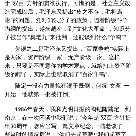
于
双百
方针的贯彻执行。可惜的是，社会主义改
“
”
造完成以后，毛泽东又提出
皮之不存，毛将焉
“
附
的问题。党对知识分子的政策，随着阶级斗争
”
为纲的提出，越来越左，到
文化大革命
，知识分
“
”
子被当作
臭老九
来批判，还能谈到什么
争鸣
“
”
“
”?
失误之二是毛泽东又提出，
百家争鸣
实际上
“
”
是两家，资产阶级一家，无产阶级一家。这样一
来，只要是不同意你的学术观点，就给扣上资产阶
级的帽子，实际上也就取消了
百家争鸣
。
“
”
陆定一没有力量挽狂澜于既倒，何况
文革
一
“
”
开始，他就第一批被打倒。
年春天，我和光明日报的陶铠随陆定一到
1986
南京，在一次闲谈中我们说：
今年是
双百
方针提
“
‘
’
出
周年，您应当写一篇文章纪念。
陆老谈了一
30
”
些当时的情况后说：
你们去起草吧
我们起草了
“
!”