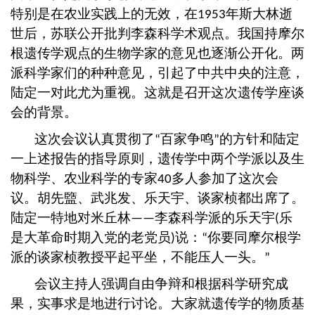
特别是在农业实践上的无效，在
年斯大林逝
1953
世后，苏联公开批判李森科学术观点。我国持摩尔
根遗传学观点的生物学家的意见也逐渐公开化。两
派科学家们的种种意见，引起了中共中央的注意，
陆定一对此尤为重视。这就是召开这次遗传学座谈
会的背景。
这次会议认真贯彻了
百家争鸣
的方针和陆定
“
”
一上述报告的指导原则，遗传学中两个学派以及生
物科学、农业科学的专家
多人参加了这次会
40
议。胡先盬、武兆发、乐天宇、谈家桢都出席了。
陆定一特地对米丘林
李森科学派的乐天宇
乐
——
(
是大革命时期入党的老党员
说：
你要同摩尔根学
)
“
派的谈家桢教授平起平坐，不能压人一头。
”
会议主持人强调自由争辩和根据科学研究成
果，实事求是地进行讨论。大家就遗传学的物质基