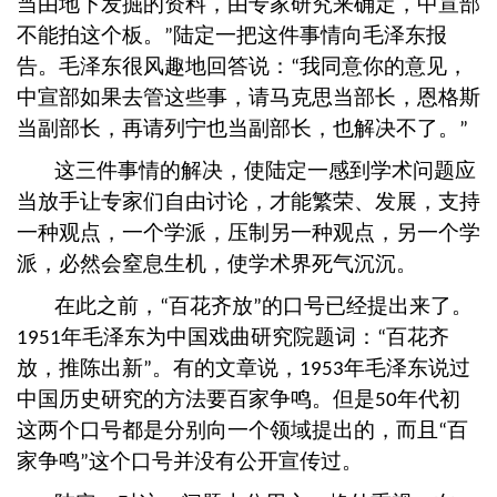
当由地下发掘的资料，由专家研究来确定，中宣部
不能拍这个板。
陆定一把这件事情向毛泽东报
”
告。毛泽东很风趣地回答说：
我同意你的意见，
“
中宣部如果去管这些事，请马克思当部长，恩格斯
当副部长，再请列宁也当副部长，也解决不了。
”
这三件事情的解决，使陆定一感到学术问题应
当放手让专家们自由讨论，才能繁荣、发展，支持
一种观点，一个学派，压制另一种观点，另一个学
派，必然会窒息生机，使学术界死气沉沉。
在此之前，
百花齐放
的口号已经提出来了。
“
”
年毛泽东为中国戏曲研究院题词：
百花齐
1951
“
放，推陈出新
。有的文章说，
年毛泽东说过
”
1953
中国历史研究的方法要百家争鸣。但是
年代初
50
这两个口号都是分别向一个领域提出的，而且
百
“
家争鸣
这个口号并没有公开宣传过。
”