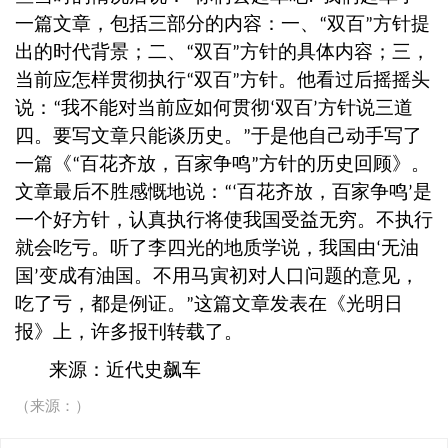
一篇文章，包括三部分的内容：一、
双百
方针提
“
”
出的时代背景；二、
双百
方针的具体内容；三，
“
”
当前应怎样贯彻执行
双百
方针。他看过后摇摇头
“
”
说：
我不能对当前应如何贯彻
双百
方针说三道
“
‘
’
四。要写文章只能谈历史。
于是他自己动手写了
”
一篇《
百花齐放，百家争鸣
方针的历史回顾》。
“
”
文章最后不胜感慨地说：
百花齐放，百家争鸣
是
“‘
’
一个好方针，认真执行将使我国受益无穷。不执行
就会吃亏。听了李四光的地质学说，我国由
无油
‘
国
变成有油国。不用马寅初对人口问题的意见，
’
吃了亏，都是例证。
这篇文章发表在《光明日
”
报》上，许多报刊转载了。
来源：近代史飙车
（来源：）