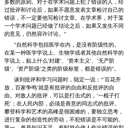
多数的原则。对于在学术问题上犯了错误的人，经
过批评和讨论后，如果不愿意发表文章检讨自己的
错误，不一定要他写检讨文章。在学术界，对于某
一个学术问题已经做了结论之后，如果又发生不同
的意见，仍然容许讨论。
”
自然科学包括医学在内，是没有阶级性的。
“
在某一种医学学说上、生物学或者其他自然科学的
学说上，贴上什么
封建
、
资本主义
、
无产阶
‘
’
‘
’
‘
级
、
资产阶级
之类的阶级标签，都是错误的
。
’
‘
’
”
谈到批评和学习问题时，陆定一说：
百花齐
“‘
放，百家争鸣
就是有批评的自由和反批评的自
’
由。对敌人的批评，可以是打击式的，
一棍子打
‘
死
；在人民内部，必须是善意的同志式的批评。
’
攀登科学和艺术的高峰是很困难的，要独立思考，
进行复杂的创造性的劳动，不犯错误是不可能的。
第一，单是知识不足，有时就会使人作出错误的判