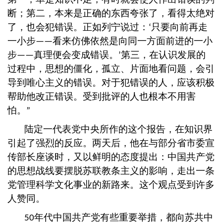
断；第二，本来是正确的东西夸张了，看得太绝对
了，也会犯错误。正如列宁说过：
只要向前再走
‘
一小步
看来仿佛依然是向同一方面前进的一小
——
步
真理便会变成错误。
第三，在认识发展的
——
’
过程中，思想的僵化，孤立、片面地看问题，会引
导到唯心主义的错误。对于犯错误的人，应该积极
帮助他改正错误。受到批评的人也根本不用害
怕。
”
陆定一代表党中央所作的这个报告，在知识界
引起了强烈的反应。两天后，他在与部分省市委宣
传部长座谈时，又以鲜明的态度提出：中国共产党
的思想战线要摆脱苏联教条主义的影响，走出一条
党管理科学文化事业的新路来。这个观点受到许多
人赞同。
年代中国共产党有些重要举措，都向苏共中
50