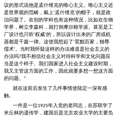
议的形式说他是孟什维克的唯心主义。唯心主义还
是世界观的范畴，戴上
孟什维克
的帽子，就是政
‘
’
治问题了。在别的学科也有这种情况，比如在生物
学界，树立李森科，就打倒摩尔根学派。甚至是工
厂设计也只听
权威
的，所以设计出来的厂房或机
‘
’
器都是千篇一律。这使我想起了
罢黜百家，独尊
‘
儒术
。当时我怀疑这样的办法难道是社会主义的
’
办法吗
我不相信社会主义对待科学和文化问题应
?
当是这个样子。我们国家进入社会主义建设时期，
我又主管这方面的工作，因此就要多想一想这方面
的问题。
”
就在这前后发生了几件事情使陆定一深有感
触。
一件是一位
年入党的老同志，在苏联学了
1925
米丘林的遗传学，建国后是北京农业大学的主要负