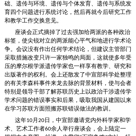
础、遗传与环境、遗传与个体发育、遗传与系统发
育四个问题进行系统讨论，然后再就今后研究工作
和教学工作交换意见。
座谈会正式摘掉了过去强加给两派的各种政治
标签，使尖锐对立的两派能心平气和地进行学术论
争。会议没有作出任何学术结论，但建议主管部门
采取措施改变只许一家独鸣的局面，这就使多年受
压的摩尔根学派遗传学家也一样享有教学、研究和
出版著作的权利。会上还散发了中宣部科学处整理
的有关李森科事件来龙去脉的背景材料，使与会者
特别是领导干部了解苏联历史上以政治干涉遗传学
学术问题的错误事实和后果，吸取我国从建国以来
在学习苏联方面照搬苏联错误做法的教训。
这年
月
日，中宣部邀请党内外科学家和学
10
20
术、艺术工作者
余人举行座谈会，会上陆定一
60