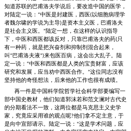
知道苏联的巴甫洛夫学说后，要改造中国的医学，
对陆定一说：
中医是封建医，西医
以细胞病理学
“
(
者魏尔啸的学说为主导
是资本主义医，巴甫洛夫
)
是社会主义医。
陆定一想，在这样的认识指导
”
下，中医和西医都该反对，只靠巴甫洛夫的药
只
(
有一种药，就是把兴奋剂和抑制剂混合起来，
叫
巴甫洛夫液
来包医百病，这会出大乱子。陆
“
”)
定一说：
中医和西医都是人类的宝贵财富，应该
“
研究和发展，应当劝中西医合作。
这位同志没有
”
坚持他的奇怪想法，后来他的工作也很有成绩。
再一件是中国科学院哲学社会科学部要编写一
部中国史教材，他们知道郭沫若和范文澜对古代史
的分期看法不一致，这两位都是马克思主义史学
家，究竟应采用谁的观点呢
他们拿不定主意，于
?
是向中宣部请示。陆定一说：
这是学术问题，应
“