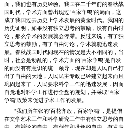
面，我们也有历史经验。我国在二千年前的春秋战
国时代，学术方面曾出现过
百家争鸣
的局面，这
‘
’
成了我国过去历史上学术发展的黄金时代。我国的
历史证明，如果没有独立思考的鼓励，没有自由讨
论，那么学术的发展就会停滞。反过来说，有了独
立思考的鼓励，有了自由讨论，学术就能迅速发
展。春秋战国时代同现在的情况是大不相同的，当
时，社会是动乱的，学术方面的
百家争鸣
是自发
‘
’
的而没有有意识的统一领导，现在却是人民自己打
出了自由的天地，人民民主专政已经建立起来而且
巩固起来了，人民要求科学工作的迅速发展，因而
自觉地对科学工作进行全盘的规划，并采取
百家
‘
争鸣
政策来促进学术工作的发展。
’
我们所主张的
百花齐放，百家争鸣
，是提倡
“
‘
’
在文学艺术工作和科学研究工作中有独立思考的自
由，有辩论的自由，有创作和批评的自由，有发表