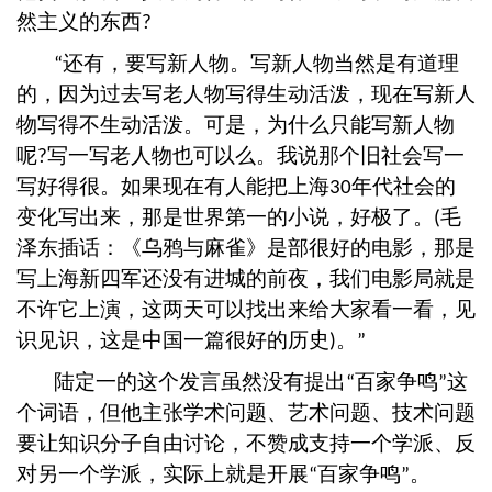
然主义的东西
?
还有，要写新人物。写新人物当然是有道理
“
的，因为过去写老人物写得生动活泼，现在写新人
物写得不生动活泼。可是，为什么只能写新人物
呢
写一写老人物也可以么。我说那个旧社会写一
?
写好得很。如果现在有人能把上海
年代社会的
30
变化写出来，那是世界第一的小说，好极了。
毛
(
泽东插话：《乌鸦与麻雀》是部很好的电影，那是
写上海新四军还没有进城的前夜，我们电影局就是
不许它上演，这两天可以找出来给大家看一看，见
识见识，这是中国一篇很好的历史
。
)
”
陆定一的这个发言虽然没有提出
百家争鸣
这
“
”
个词语，但他主张学术问题、艺术问题、技术问题
要让知识分子自由讨论，不赞成支持一个学派、反
对另一个学派，实际上就是开展
百家争鸣
。
“
”