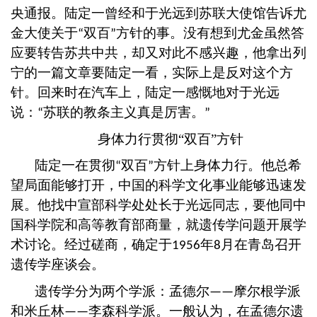
央通报。陆定一曾经和于光远到苏联大使馆告诉尤
金大使关于
双百
方针的事。没有想到尤金虽然答
“
”
应要转告苏共中共，却又对此不感兴趣，他拿出列
宁的一篇文章要陆定一看，实际上是反对这个方
针。回来时在汽车上，陆定一感慨地对于光远
说：
苏联的教条主义真是厉害。
“
”
身体力行贯彻
“双百”方针
陆定一在贯彻
双百
方针上身体力行。他总希
“
”
望局面能够打开，中国的科学文化事业能够迅速发
展。他找中宣部科学处处长于光远同志，要他同中
国科学院和高等教育部商量，就遗传学问题开展学
术讨论。经过磋商，确定于
年
月在青岛召开
1956
8
遗传学座谈会。
遗传学分为两个学派：孟德尔
摩尔根学派
——
和米丘林
李森科学派。一般认为，在孟德尔遗
——