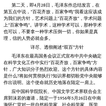
第二天，即
月
日，毛泽东作总结发言，在
4
28
第五点中说，
百花齐放，百家争鸣
我看这应该成
“
”
为我们的方针，艺术问题上
百花齐放
，学术问题
“
”
上
百家争鸣
。讲学术，这种学术可以，那种学术
“
”
也可以，不要拿一种学术压倒一切，你如果是真
理，信的人势必就会多。
详尽、透彻阐述
“双百”方针
毛泽东在最高国务会议正式宣布中共中央确定
在科学文化工作中实行
百花齐放，百家争鸣
方
“
”
针，广大知识分子热烈欢迎。这个方针的具体内容
是什么
将如何贯彻执行
知识界都切盼党中央能够
?
?
作出说明。这个使命就历史地落在陆定一肩上。
应中国科学院院长、中国文学艺术界联合会主
席郭沫若的邀请，陆定一于
年
月
日在中南
1956
5
26
海怀仁堂对一批自然科学家、社会科学家、医学