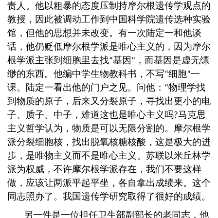
责人。他以粗暴的态度压制持摩尔根遗传学观点的
教授，因此被调动工作到中国科学院遗传选种实验
馆，但他的思想并未改变。有一次陆定一和他谈
话，他仍贬低摩尔根学派是唯心主义的，因为摩尔
根学派主张到细胞里去找
基因
，而基因是虚无缥
“
”
缈的东西。他编中学生物教科书，不写
细胞
一
“
”
课。陆定一看出他的门户之见。问他：
物理学找
“
到物质的原子，后来又分裂原子，寻找出更小的电
子、质子、中子，难道这也是唯心主义吗
马克思
?
主义哲学认为，物质是可以无限分割的。摩尔根学
派分裂细胞核，找出脱氧核糖核酸，这是极大的进
步，是唯物主义而不是唯心主义。苏联以米丘林学
派为权威，不许摩尔根学派存在，我们不要这样
做，应该让两派平起平坐，各自拿出成绩来。这个
同志照办了。我国遗传学研究取得了很好的成绩。
另一件是一位担任卫生部副部长的老同志，他