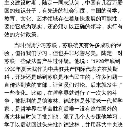
主义建设时期，陆定一同志认为，中国有几百万爱
国的知识分子，有先进的社会制度，中国的科学、
教育、文化、艺术领域存在着加快发展的可能性，
要使它成为现实，还必须加以正确的领导，实行有
效的方针政策。
当时强调学习苏联，苏联确实有许多成功的经
验，值得我们学习，但也并非尽善尽美。陆定一对
苏联一些做法曾产生过怀疑。他说：
年底到
“1928
年夏天我作为中共驻共产国际代表驻在莫斯
1930
科，开始还是感到苏联是相当民主的，许多问题一
直传达到党的支部，让党员们讨论。后来就发生了
一些变化。比如，在哲学界就进行了一次大的斗
争，被批判的是德波林。德波林是苏联老一代哲学
家，是哲学界在革命胜利后唯一没有逃往国外的。
斯大林当时为了批判他，派了几个人专跟他学习，
学了以后就回过头来批判德波林，并用苏共中央决