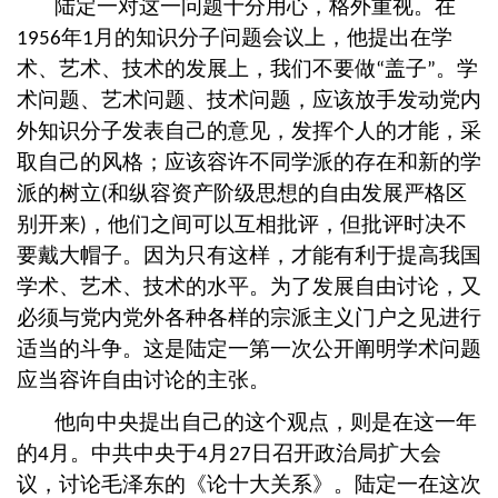
陆定一对这一问题十分用心，格外重视。在
年
月的知识分子问题会议上，他提出在学
1956
1
术、艺术、技术的发展上，我们不要做
盖子
。学
“
”
术问题、艺术问题、技术问题，应该放手发动党内
外知识分子发表自己的意见，发挥个人的才能，采
取自己的风格；应该容许不同学派的存在和新的学
派的树立
和纵容资产阶级思想的自由发展严格区
(
别开来
，他们之间可以互相批评，但批评时决不
)
要戴大帽子。因为只有这样，才能有利于提高我国
学术、艺术、技术的水平。为了发展自由讨论，又
必须与党内党外各种各样的宗派主义门户之见进行
适当的斗争。这是陆定一第一次公开阐明学术问题
应当容许自由讨论的主张。
他向中央提出自己的这个观点，则是在这一年
的
月。中共中央于
月
日召开政治局扩大会
4
4
27
议，讨论毛泽东的《论十大关系》。陆定一在这次