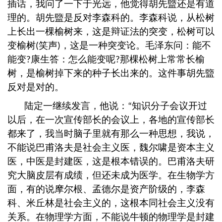
插话，我问了一下于光远，他觉得胡先盬还是有道
理的。胡先盬是反对李森科的。李森科说，从松树
上长出一棵榆树来，这是辩证法的突变，松树可以
变榆树
笑声
，这是一种突变论。毛泽东问：能不
(
)
能变
康生答：怎么能变呢
那棵松树上常常长榆
?
?
树，是榆树掉下来的种子长出来的。这件事胡先盬
反对是对的。
陆定一继续发言，他说：
知识分子会议开过
“
以后，在一次宣传部长的会议上，各地的宣传部长
都来了，我当时脑子里就有那么一种思想，我说，
不能说巴甫洛夫是社会主义医，魏尔啸是资本主义
医，中医是封建医，这是根本错误的。巴甫洛夫研
究大脑皮层有成绩，但还未成为医学。在生物学方
面，有的说摩尔根、孟德尔是资产阶级的，李森
科、米丘林是社会主义的，这根本同社会主义没有
关系。在物理学方面，不能说牛顿的物理学是封建