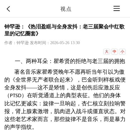
视点
钟罕逊：《热泪盈眶与全身发抖：老三届聚会中红歌
里的记忆圈套》
作者：钟罕逊
发布时间：2026-05-26 13:30
大
中
小
一、两种耳朵：瞿希贤的拒绝与老三届的拥抱
著名音乐家瞿希贤晚年不愿再听当年引以为傲
的《全世界无产者联合起来》，巴金听到样板戏便
全身发抖
——这不是矫情，这是创伤后应激反应
（
）在听觉通道上的典型表征。他们的身体
PTSD
比记忆更诚实：旋律一旦响起，杏仁核立刻拉响警
报，肾上腺素激增，肌肉进入战斗或僵直状态。对
这些老艺术家而言，那些旋律不是音乐，而是暴力
的声学指纹。