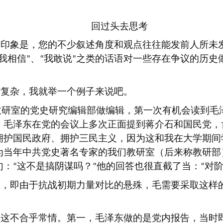
回过头去思考
个印象是，您的不少叙述角度和观点往往能发前人所未
我相信
、
我敢说
之类的话语对一些存在争议的历史
”
“
”
较复杂，我就举一个例子来说吧。
教研室的党史研究编辑部做编辑，第一次有机会读到毛
，毛泽东在党的会议上多次正面提到蒋介石和国民党，
拥护国民政府、拥护三民主义，因为这和我在大学期间
为当年中共党史著名专家的我们教研室（后来称教研部
句：
这不是搞阴谋吗？
他的回答也很直截了当：
对
“
”
“
理，即由于抗战初期力量对比的悬殊，毛需要采取这样
为这不合乎常情。第一，毛泽东做的是党内报告，当时