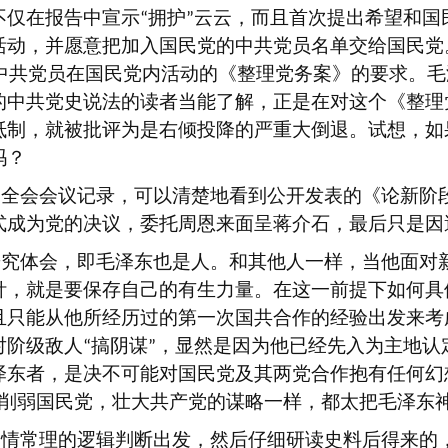
不仅在报告中宣示
拥护
云云，而且首次提出希望和国
“
”
活动，并愿意把加入国民党的中共党员名单交给国民党
中共党员在国民党内活动的《整理党务案》的要求。毛
的中共党史说法的读者当能了解，正是在对这个《整理
抵制，就被批评为是右倾投降的严重大倒退。试想，如
吗？
中全会会议记录，可以清楚地看到公开发表的《论新阶
式成为党的决议，委托周恩来面呈蒋介石，最后只是因
研究体会，即毛泽东也是人。和其他人一样，当他面对
针，就是要保存自己的有生力量。在这一前提下如何具
且只能从他所经历过的第一次国共合作的经验出发来考
对阶级敌人
搞阴谋
，显然是因为他已经先入为主地认
“
”
泽东者，是决不可能对国民党及其两党合作抱有任何幻
削弱国民党，壮大共产党的谋略一样，都太把毛泽东
常情常理的逻辑判断出发，然后仔细研读史料后得来的