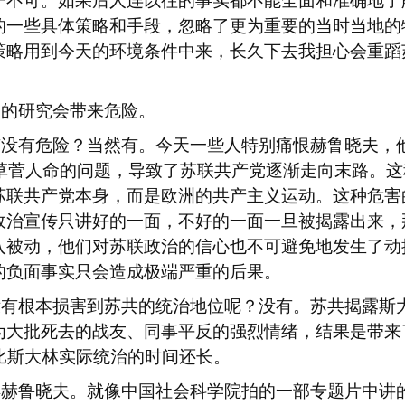
一不可。如果后人连以往的事实都不能全面和准确地了
的一些具体策略和手段，忽略了更为重要的当时当地的
策略用到今天的环境条件中来，长久下去我担心会重蹈
史的研究会带来危险。
有没有危险？当然有。今天一些人特别痛恨赫鲁晓夫，
草菅人命的问题，导致了苏联共产党逐渐走向末路。这
苏联共产党本身，而是欧洲的共产主义运动。这种危害
政治宣传只讲好的一面，不好的一面一旦被揭露出来，
入被动，他们对苏联政治的信心也不可避免地发生了动
的负面事实只会造成极端严重的后果。
没有根本损害到苏共的统治地位呢？没有。苏共揭露斯
为大批死去的战友、同事平反的强烈情绪，结果是带来
比斯大林实际统治的时间还长。
得赫鲁晓夫。就像中国社会科学院拍的一部专题片中讲