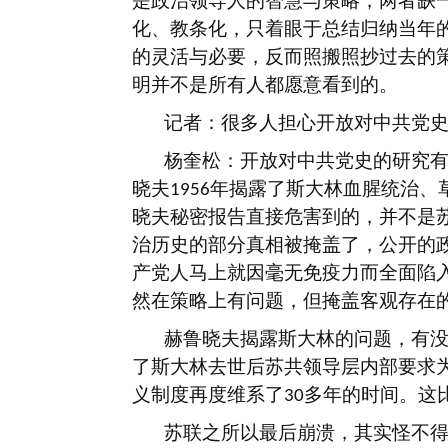
是政治领导人的智慧与策略，两者缺
化、教条化，只着眼于总结归纳当年
的灵活与必要，反而照搬照抄过去的
明并不是所有人都愿意看到的。
记者：很多人担心开放对中共党
杨奎松：开放对中共党史的研究
晓夫
年揭露了斯大林血腥统治、
1956
晓夫秘密报告直接危害到的，并不是
治历史的部分真相被掩盖了，公开的
产党人马上就因毫无免疫力而全面陷
然在策略上有问题，但掩盖客观存在
赫鲁晓夫揭露斯大林的问题，有
了斯大林去世后苏共领导层内部要求
义制度再度维系了
多年的时间。这
30
苏联之所以最后崩溃，其实怪不