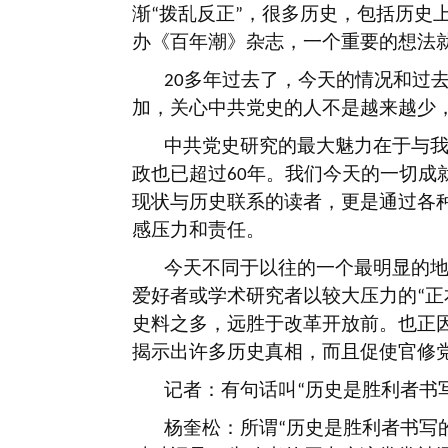
渐
拨乱反正
，很多历史，包括历史
“
”
办《百年潮》杂志，一个重要的想法
多年过去了，今天的情况和过
20
加，关心中共党史的人不是越来越少
中共党史研究的最大魅力在于与
政也已超过
年。我们今天的一切成
60
现状与历史联系的读者，更是通过各
感压力和责任。
今天不同于以往的一个最明显的
爱好者或学术研究者以较大压力的
正
“
史料之多，远胜于改革开放前。也正
揭示出许多历史真相，而且促使官修
记者：有句话叫
历史是胜利者书
“
杨奎松：所谓
历史是胜利者书写
“