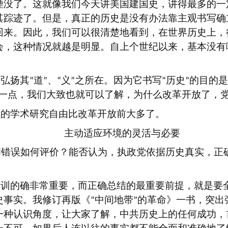
湮没了。这就像我们今天讲美国建国史，讲得最多的一
其踪迹了。但是，真正的历史是没有办法靠主观书写确
回来。因此，我们可以很清楚地看到，在世界历史上，
会，这种情况就越是明显。自上个世纪以来，基本没有
在弘扬其
道
、
义
之所在。因为它书写
历史
的目的是
“
”
“
”
“
”
一点，我们大致也就可以了解，为什么改革开放了，
在的学术研究自由比改革开放前大多了。
主动适应环境的灵活与必要
和错误如何评价？能否认为，执政党依据历史真实，正
教训的确非常重要，而正确总结的最重要前提，就是要
史事实。我修订再版《
中间地带
的革命》一书，突出
“
”
一种认识角度，让大家了解，中共历史上的任何成功，