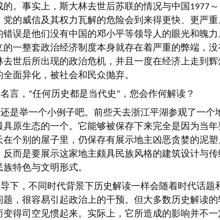
成的。事实上，斯大林去世后苏联的情况与中国
～
1977
，党的威信及其权力瓦解的危险会到来得更快、更严重
的错误是他们没有中国的邓小平等领导人的眼光和魄力
立的一整套政治经济制度本身就存在着严重的弊端，没
林去世后所出现的政治危机，并且一度在经济上走到辉
的全面异化，被社会和民众抛弃。
句名言，
任何历史都是当代史
，您会作何解读？
“
”
我还是举一个小例子吧。前些天去浙江平湖参观了一个
最具原生态的一个。它能够被保存下来完全是因为当年
天在个别的屋子里，仍保存有展示地主凶恶贪婪的泥塑
，反而是要展示这家地主颇具民族风格的建筑设计与传
民族特色与文明形式。
领导下，不同时代背景下历史解读一样会随着时代话题
问题，很容易引起政治上的干预。但大多数历史解读的
而变得司空见惯起来。实际上，它所造成的影响并不一