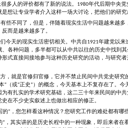
上很多人的评价都有了新的说法。
年代后期中央党
1980
就是想让专业学者介入这样一场大讨论，把他们的研究
去有些不同了，但是，伴随着现实生活中问题越来越多
，反而是越来越多了。
我们今天的现实生活密切相关。中共自
年建党以来
1921
就、各种问题，多半都可以从中共以往的历史中找到其
种形式直接间接地参与这种历史研究的活动，与研究者
地方，就是官修归官修，它并不禁止民间中共党史研究
本
（或
正史
）的概念，今天基本上不复存在了。今
”
“
”
因为有扎实的学术研究基础，这二三十年来民间的中共
党史在不少史实叙述上也做出相应的修正。
写的
，您怎样看这种情况？您研究工作的难处都有哪
”
的
，其实讲的是历史长程中的一种现象，即后来者在
”