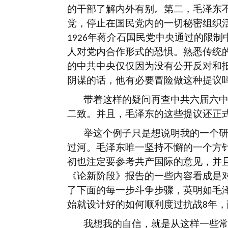
的干部了解内外有别。第二，毛泽东
党，停止在国民党内的一切秘密组织
年蒋介石国民党中央通过的限制
1926
人对党内合作形式的恐惧。熟悉传统
的中共中央仅仅因为没有公开反对和
阴谋的话，他有必要冒险做这种提议
带着这样的疑问再查中共六届六
二致。并且，毛泽东的这些提议还正
举这个例子只是想说明我的一个
过河。毛泽东唯一坚持不懈的一个方
初也注定要参考共产国际的意见，并
《论新阶段》报告的一些内容看成是
了下面的每一步斗争步骤，英明如毛
始就设计好的如何顺利度过抗战
年，
8
我想我的自信，就是从这样一些