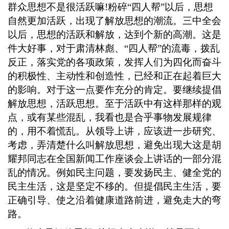
群众思想不是很活跃嘛
!
粉碎“四人帮”以后
，
思想
自然更加活跃
，
出现了解放思想的潮流。三中全会
以后
，
思想的活跃和解放
，
达到个新的高潮。这是
件大好事
，
对于肃清林彪、
“四人帮”的流毒
，
拨乱
反正
，
落实党的各项政策
，
发挥人们为四化而奋斗
的积极性、主动性和创造性
，
已经和正在起着巨大
的影响。对于这一点要作充分的肯定。要继续提倡
解放思想
，
活跃思想。至于活跃中有这样那样的观
点
，
或有某些混乱
，
我看也是合乎事物发展规律
的
，
用不着慌乱。从领导上讲
，
应该进一步研究、
考虑
，
弄清楚什么叫解放思想
，
避免出现大这是胡
耀邦同志在全国新闻工作座谈会上讲话的一部分混
乱的情况。例如民主问题
，
要发扬民主、健全党的
民主生活
，
这是坚定不移的。但提倡民主生活
，
要
正确引导、使之沿着健康道路前进
，
避免走大的弯
路。