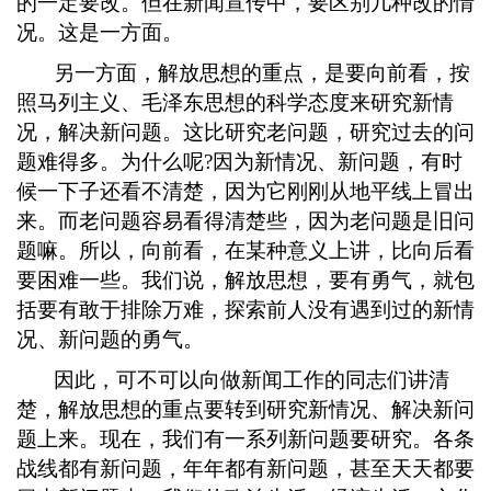
的一定要改。但在新闻宣传中
，
要区别几种改的情
况。这是一方面。
另一方面
，
解放思想的重点
，
是要向前看
，
按
照马列主义、毛泽东思想的科学态度来研究新情
况
，
解决新问题。这比研究老问题
，
研究过去的问
题难得多。为什么呢
?
因为新情况、新问题
，
有时
候一下子还看不清楚
，
因为它刚刚从地平线上冒出
来。而老问题容易看得清楚些
，
因为老问题是旧问
题嘛。所以
，
向前看
，
在某种意义上讲
，
比向后看
要困难一些。我们说
，
解放思想
，
要有勇气
，
就包
括要有敢于排除万难
，
探索前人没有遇到过的新情
况、新问题的勇气
。
因此
，
可不可以向做新闻工作的同志们讲清
楚
，
解放思想的重点要转到研究新情况、解决新问
题上来。现在
，
我们有一系列新问题要研究。各条
战线都有新问题
，
年年都有新问题
，
甚至天天都要