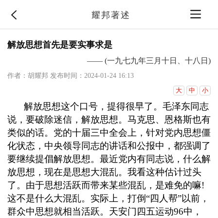
耀邦著述
解放思想首先是要实事求是
—— (一九七九年三月十日、十八日)
作者：胡耀邦
发布时间：2024-01-24 16:13
大
中
小
解放思想这个口号
，
提得很早了。毛泽东同志
说
，
要破除迷信
，
解放思想。马克思、恩格斯也有
类似的话。党的十届三中全会上
，
针对党内思想僵
化状态
，
中央领导同志的讲话和公报中
，
都强调了
要继续提倡解放思想。最近党内有同志说
，
什么解
放思想
，
现在是思想大混乱。我看这种估计过头
了。由于思想活跃而带来某些混乱
，
是难免的嘛
!
这不是什么大混乱。实际上
，
打倒
“四人帮”以前
，
群众中思想就相当活跃。天安门四五运动
96
中
，