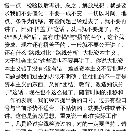
慢一点
，
检验以后再讲。总之，解放思想
，
就是要
求我们不要僵化
，
不要一成不变
，
一切以时间、地
点、条件为转移。有些问题已经过去了
，
就不要再
讲了。比如
“捂盖子”这话
，
以后就不要提了。粉
碎
“四人帮”后
，
曾有过
“揭”与“捂”的斗争
，
这个我
赞成。现在还有捂盖子的
，
一般就不要公开讲了。
还有什么
“路线对比”“路线分析”“大批资本主义
，
大干社会主义
”这些话也不要再讲了。你说大批资
本主义错了没有
?
没有错。难道资本主义不要批吗
?
问题是我们过去的界限不明确
，
往往批的不一定是
资本主义的东西。又如
“团结、教育、改造知识分
子”这话
，
现在也不这么提了。随着时间的推移和
工作的发展
，
我们经常提出新的口号。过去有些口
号与当前形势不适合、不贴切的
，
就要少讲或者不
讲。这也是解放思想。重复说一遍
:
在实际工作
中
，
凡是经过实践检验过的
，
对的一定要坚持
，
错