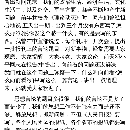
冒出新问题来。我们的政治生活、经济生活、文化
生活中
，
以及外交、军事方面
，
都会不断地产生新
问题。前年党校办《理论动态》时
，
同志们曾经担
心地说
:
五天出一期
，
出到三个月没有东西写了怎
么办
?
我说你发这个愁干什么
，
有的是要写的东
西。我曾在中宣部说过
，
每个礼拜一开次会
，
提出
一批报刊上的言论题目。对新事物
，
经常需要大家
琢磨、大家提醒、大家考察、大家议论。前天邓小
平同志在报告
(
中提出
，
向前看的问题还没解决。
我们就在这个问题上琢磨一下
，
什么叫向前看
?
怎
么向
前
看
?
如果写这么一篇言论
，
讲出一点道理
来
，
那就受大家欢迎了。
思想言论的题目多得很。我们的言论不是多了
而是少了
，
我们的思想工作不是强有力而是还不
够。解放思想
，
抓新问题
，
不但《人民日报》要
写
，
各个人民团体的报纸、各个省市的报纸都要写