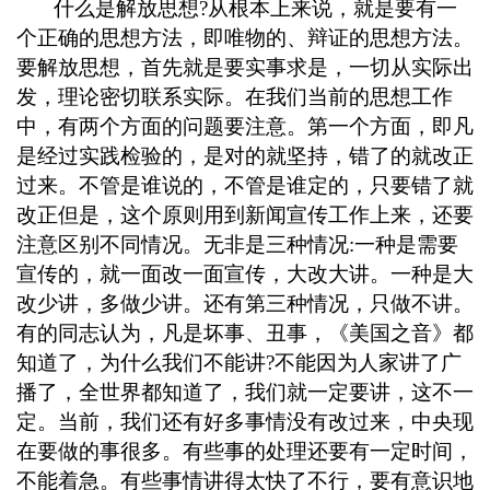
什么是解放思想
?
从根本上来说
，
就是要有一
个正确的思想方法
，
即唯物的、辩证的思想方法。
要解放思想
，
首先就是要实事求是
，
一切从实际出
发
，
理论密切联系实际。在我们当前的思想工作
中
，
有两个方面的问题要注意。第一个方面
，
即凡
是经过实践检验的
，
是对的就坚持
，
错了的就改正
过来。不管是谁说的
，
不管是谁定的
，
只要错了就
改正但是
，
这个原则用到新闻宣传工作上来
，
还要
注意区别不同情况。无非是三种情况
:
一种是需要
宣传的
，
就一面改一面宣传
，
大改大讲。一种是大
改少讲
，
多做少讲。还有第三种情况
，
只做不讲。
有的同志认为
，
凡是坏事、丑事
，
《美国之音》都
知道了
，
为什么我们不能讲
?
不能因为人家讲了广
播了
，
全世界都知道了
，
我们就一定要讲
，
这不一
定。当前
，
我们还有好多事情没有改过来
，
中央现
在要做的事很多。有些事的处理还要有一定时间
，
不能着急。有些事情讲得太快了不行
，
要有意识地