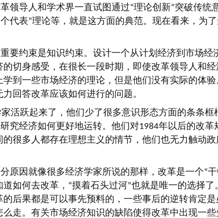
改革领导人和学术界一直试图通过
理论创新
突破传统
“
”
三个代表
理论等，就是这方面的典范。现在看来，为了
”
个重要约束是知识约束。设计一个从计划经济到市场经
济的切身感受，在很长一段时期，即使改革领导人和经
上学到一些市场经济的理论，但是他们没有实际的体验
无力回答改革应该如何进行的问题。
学家活跃起来了，他们少了很多意识形态方面的条条框
地研究经济如何更好地运转。他们对
年以后的改革
1984
间的很多人都存在理想主义的情节，他们也无力触动政
部分原因就像很多经济学家所说的那样，改革是一个
干
“
知道如何去改革，
摸着石头过河
也就是唯一的选择了
“
”
革的后果都是可以事先预料的，一些事后的逆转肯定是
怎么走。有关市场经济知识的缺陷使得改革中出现一些