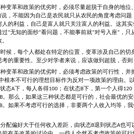
一种变革和政策的优劣时，必须尽量超脱于自身的地位
如说，不能因为自己是农民就只从农民的角度考虑问题
穷人的利益，自己是富人就只关注富人的利益。这其实
透过
无知的面纱
看问题，不能事前就
对号入座
，只
“
”
“
”
政。
的时候，每个人都处在特定的位置，变革涉及自己的切
思考的重要性。至少对学者来说，应该做到超脱，否则
一种变革和政策的优劣时，必须考虑政策的可行性，并
中根本不可行的理想目标作为反对一项政策的理由。
状态
下，每人各得
；在状态
下，第一个人得
A
100
B
120
。那么，如果这三种状态都是可行的，社会最优的安
B
。如果不考虑可行的选择，非要两个人收入均等，我
B
均分配偏好大于任何收入差距，由状态
退到状态
也可
B
A
当前有关改革的讨论中，一些人全然不考虑政策的可行