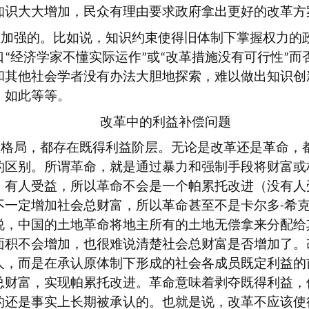
知识大大增加，民众有理由要求政府拿出更好的改革方
互加强的。比如说，知识约束使得旧体制下掌握权力的
口
经济学家不懂实际运作
或
改革措施没有可行性
而
“
”
“
”
和其他社会学者没有办法大胆地探索，难以做出知识创
；如此等等。
改革中的利益补偿问题
益格局，都存在既得利益阶层。无论是改革还是革命，
的区别。所谓革命，就是通过暴力和强制手段将财富或
，有人受益，所以革命不会是一个帕累托改进（没有人
不一定增加社会总财富，所以革命甚至不是卡尔多
希
-
说，中国的土地革命将地主所有的土地无偿拿来分配给
面积不会增加，也很难说清楚社会总财富是否增加了。
人，而是在承认原体制下形成的社会各成员既定利益的
总财富，实现帕累托改进。革命意味着剥夺既得利益，
的还是事实上长期被承认的。也就是说，改革不应该使