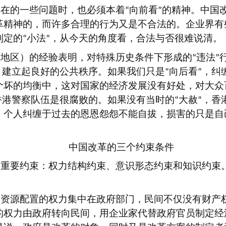
存在的一些问题时，也必须本着
向前看
的精神。中国
“
”
革精神的，而许多合理的行为又是不合法的。企业界有
制定的
小法
，从今天的角度看，合法与否很难说清。
“
”
或地区）的经验表明，对特殊历史条件下形成的
违法
“
”
，建立起良好的公共秩序。如果我们只是
向后看
，纠
“
”
个坏的均衡中，这对国家的经济发展没有好处，对大众
香港警察队伍是很腐败的。如果没有当时的
大赦
，香
“
”
。个人纠缠于过去的恩恩怨怨不能自拔，损害的只是自
中国改革的三个约束条件
个重要约束：权力结构约束、意识形态约束和知识约束
，资源配置的权力集中在政府部门，民间不仅没有财产
的权力由政府转向民间，用企业家代替政府官员制定经