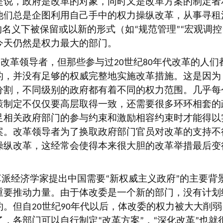
是说，政府是改革的对象，同时又是改革方案的制定者
他们总是企图利用自己手中的权力操纵改革，从事寻租
的名义下被保留或以新的形式（如
规范管理
宏观调控
“
”“
今天仍然是权力最大的部门。
层改革领导者，但那些参与过
世纪
年代改革的人们
20
80
的，并没有足够的权威完整地实施改革措施。这是因为
分割，不同级别的政府都有着不同的权力范围。几乎每
策制定不仅仅要高层取得一致，还需要很多环环相套的
足相关政府部门的参与约束和激励相容约束时才能得以
案。改革领导者为了换取政府部门官员对改革的支持不
操纵改革，这经常会使得本来很大胆的改革举措最后变
革派经济学家提出中国需要
新权威主义政府
的主要背
“
”
重要推动力量。由于体改委是一个新的部门，没有计划
约。但自
世纪
年代以后，体改委的权力被大大削弱
20
90
了，各部门可以自行制定
改革方案
，
深化改革
也就
“
”
“
”