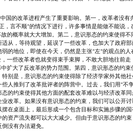
对中国的改革进程产生了重要影响。第一，改革者没有
正，言不顺
的情况下进行，许多事情是能做不能说，
”
事故的概率就大大增加。第二，意识形态的约束使得不
所适从，等待观望，延误了一些改革，也加大了政府部
脆弱的地位，即使在今天，仍然是主张
左
的观点的人
“
”
全，一些改革者也就变得束手束脚，不敢大胆地往前走
形中扩大了反改革的势力范围。第四，意识形态的约束
。特别是，意识形态的约束使得除了经济学家外其他社
一些人推到了改革批评者的阵营中。过去，我们用
不
“
形态的约束使得其他方面的配套改革难以与经济改革同
企业改革。如果没有意识形态的约束，我们可以公开讨
以摆在桌面上，最后形成一个包含目标和实施步骤的国
中的资产流失都可以大大减少。但由于意识形态的约束
反倒没有办法避免。