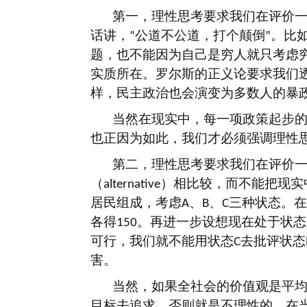
第一，理性思考要求我们在评价
话讲，
公道不公道，打个颠倒
。比
“
”
题，也不能因为自己是穷人就只考虑
实质所在。罗尔斯的正义论要求我们
样，民主政治也会演变为多数人的暴
当然在现实中，每一项政策起步
也正因为如此，我们才必须强调理性
第二，理性思考要求我们在评价
（
）相比较，而不能把现实
alternative
居民组成，考虑
、
、
三种状态。在
A
B
C
各得
。再进一步设想现在处于状态
150
可行，我们就不能用状态
去批评状态
C
害。
当然，如果全社会的价值观是平
目标去追求，否则就是不理性的。在