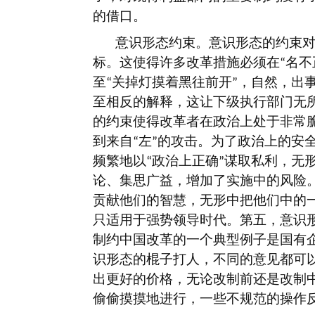
的借口。
意识形态约束。意识形态的约束
标。这使得许多改革措施必须在
名不
“
至
关掉灯摸着黑往前开
，自然，出
“
”
至相反的解释，这让下级执行部门无
的约束使得改革者在政治上处于非常
到来自
左
的攻击。为了政治上的安
“
”
频繁地以
政治上正确
谋取私利，无
“
”
论、集思广益，增加了实施中的风险
贡献他们的智慧，无形中把他们中的
只适用于强势领导时代。第五，意识
制约中国改革的一个典型例子是国有
识形态的棍子打人，不同的意见都可
出更好的价格，无论改制前还是改制
偷偷摸摸地进行，一些不规范的操作