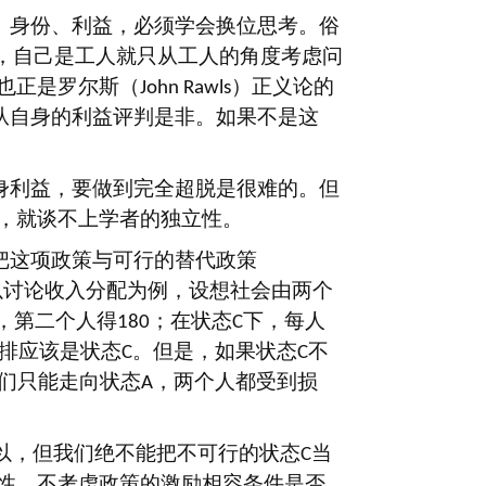
、身份、利益，必须学会换位思考。俗
，自己是工人就只从工人的角度考虑问
也正是罗尔斯（
）正义论的
John Rawls
从自身的利益评判是非。如果不是这
身利益，要做到完全超脱是很难的。但
，就谈不上学者的独立性。
把这项政策与可行的替代政策
以讨论收入分配为例，设想社会由两个
，第二个人得
；在状态
下，每人
180
C
排应该是状态
。但是，如果状态
不
C
C
们只能走向状态
，两个人都受到损
A
以，但我们绝不能把不可行的状态
当
C
性，不考虑政策的激励相容条件是否