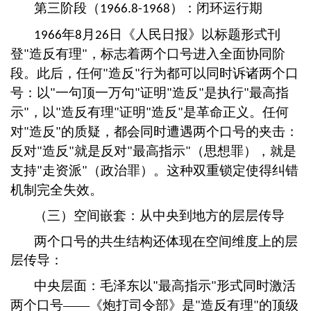
第三阶段（
）：闭环运行期
1966.8-1968
年
月
日《人民日报》以标题形式刊
1966
8
26
登
造反有理
，标志着两个口号进入全面协同阶
"
"
段。此后，任何
造反
行为都可以同时诉诸两个口
"
"
号：以
一句顶一万句
证明
造反
是执行
最高指
"
"
"
"
"
示
，以
造反有理
证明
造反
是革命正义。任何
"
"
"
"
"
对
造反
的质疑，都会同时遭遇两个口号的夹击：
"
"
反对
造反
就是反对
最高指示
（思想罪），就是
"
"
"
"
支持
走资派
（政治罪）。这种双重锁定使得纠错
"
"
机制完全失效。
（三）空间嵌套：从中央到地方的层层传导
两个口号的共生结构还体现在空间维度上的层
层传导：
中央层面：毛泽东以
最高指示
形式同时激活
"
"
两个口号
——《炮打司令部》是
造反有理
的顶级
"
"