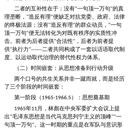
二者的互补性在于：没有
一句顶一万句
的真
"
"
理垄断，
造反有理
便缺乏对抗党委、政府、法律
"
"
的终极法源；没有
造反有理
的群众动员，
一句
"
"
"
顶一万句
便无法转化为对既有秩序的实质性冲
"
击。前者为后者提供
合法性
，后者为前者提
"
"
供
执行力
——二者共同构成了一套以话语取代制
"
"
度、以运动取代治理的替代性权力体系。
（二）时间嵌套：从思想准备到行动升级
两个口号的共生关系并非一蹴而就，而是经历
了三个阶段的时间嵌套：
第一阶段（
）：思想奠基期
1965-1966.5
年
月，林彪在中央军委扩大会议上提
1965
11
出
毛泽东思想是当代马克思列宁主义的顶峰
一
"
""
句顶一万句
。这一时期的重点是在军队与意识形
"