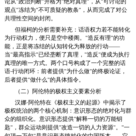
论从
政治判断
升格为
绝对真理
，从
可讨论的
"
"
"
"
"
观点
冻结为
不可质疑的教条
，从而完成了对公
"
"
"
共理性空间的封闭。
但福柯的分析需要补充：话语权力若不能转化
为行动权力，便只是空中楼阁。
造反有理
的功
"
"
能，正是将冻结的认知转化为释放的行动
——
当
最高指示
已经垄断了真理，
造反
便成为执行
"
"
"
"
真理的唯一方式。两个口号构成了一个完整的话
语
行动闭环：前者提供
为什么做
的终极论证，
-
"
"
后者提供
做什么
的具体指令。
"
"
（二）阿伦特的极权主义要素分析
汉娜
·阿伦特在《极权主义的起源》中揭示了
极权统治的两个核心机制：意识形态的绝对化与群
众的组织化。意识形态提供
解释一切的万能钥
"
匙
，群众运动则提供
改造一切的人力资源
。
一
"
"
"
"
句顶一万句
是意识形态绝对化的中国版本
——它