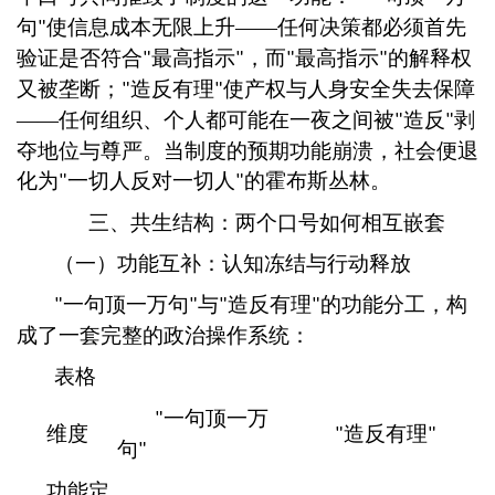
句
使信息成本无限上升
——任何决策都必须首先
"
验证是否符合
最高指示
，而
最高指示
的解释权
"
"
"
"
又被垄断；
造反有理
使产权与人身安全失去保障
"
"
——任何组织、个人都可能在一夜之间被
造反
剥
"
"
夺地位与尊严。当制度的预期功能崩溃，社会便退
化为
一切人反对一切人
的霍布斯丛林。
"
"
三、共生结构：两个口号如何相互嵌套
（一）功能互补：认知冻结与行动释放
一句顶一万句
与
造反有理
的功能分工，构
"
"
"
"
成了一套完整的政治操作系统：
表格
一句顶一万
"
维度
造反有理
"
"
句
"
功能定