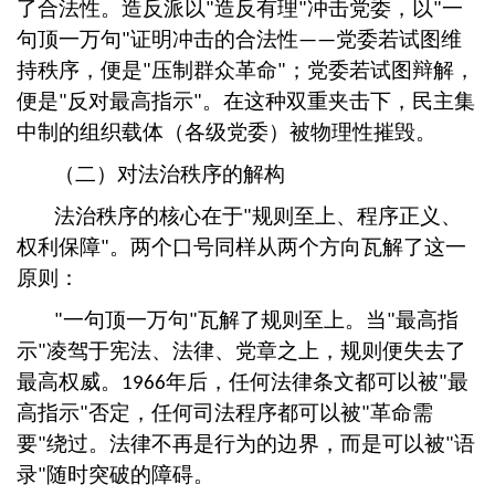
了合法性。造反派以
造反有理
冲击党委，以
一
"
"
"
句顶一万句
证明冲击的合法性
党委若试图维
"
——
持秩序，便是
压制群众革命
；党委若试图辩解，
"
"
便是
反对最高指示
。在这种双重夹击下，民主集
"
"
中制的组织载体（各级党委）被物理性摧毁。
（二）对法治秩序的解构
法治秩序的核心在于
规则至上、程序正义、
"
权利保障
。两个口号同样从两个方向瓦解了这一
"
原则：
一句顶一万句
瓦解了规则至上。当
最高指
"
"
"
示
凌驾于宪法、法律、党章之上，规则便失去了
"
最高权威。
年后，任何法律条文都可以被
最
1966
"
高指示
否定，任何司法程序都可以被
革命需
"
"
要
绕过。法律不再是行为的边界，而是可以被
语
"
"
录
随时突破的障碍。
"