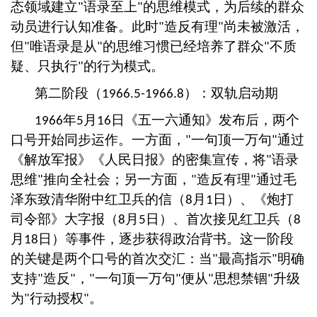
态领域建立
语录至上
的思维模式，为后续的群众
"
"
动员进行认知准备。此时
造反有理
尚未被激活，
"
"
但
唯语录是从
的思维习惯已经培养了群众
不质
"
"
"
疑、只执行
的行为模式。
"
第二阶段（
）：双轨启动期
1966.5-1966.8
年
月
日《五一六通知》发布后，两个
1966
5
16
口号开始同步运作。一方面，
一句顶一万句
通过
"
"
《解放军报》《人民日报》的密集宣传，将
语录
"
思维
推向全社会；另一方面，
造反有理
通过毛
"
"
"
泽东致清华附中红卫兵的信（
月
日）、《炮打
8
1
司令部》大字报（
月
日）、首次接见红卫兵（
8
5
8
月
日）等事件，逐步获得政治背书。这一阶段
18
的关键是两个口号的首次交汇：当
最高指示
明确
"
"
支持
造反
，
一句顶一万句
便从
思想禁锢
升级
"
"
"
"
"
"
为
行动授权
。
"
"