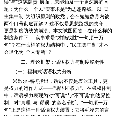
误
与
道德谴责
层面，未能触及一个更深层的问
"
"
"
题：为什么一个以
实事求是
为思想路线、以
民
"
"
"
主集中制
为组织原则的政党，会在短短数月内被
"
两个口号彻底瓦解？
这不仅是思想路线的失守，
更是制度防线的崩溃。本文试图回答：在什么样的
制度条件下，
实事求是
才能战胜
一句顶一万
"
"
"
句
？在什么样的权力结构中，
民主集中制
才不
"
"
"
会退化为
个人专断
？
"
"
二、理论框架：话语权力与制度脆弱性
（一）福柯式话语权力分析
米歇尔
·福柯指出，话语不仅是表达工具，更
是权力的运作方式——
话语即权力
。在极权体制
"
"
中，话语权力表现为对
可说
与
不可说
的边界控
"
"
"
"
制、对
真理
与
谬误
的命名垄断。
一句顶一万
"
"
"
"
"
句
正是这样一种话语权力装置：它将毛泽东的言
"