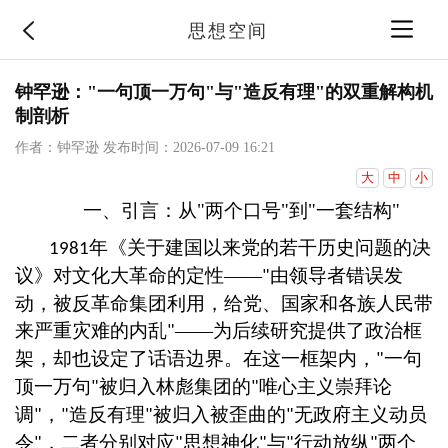
思想空间
钟罕逊："一句顶一万句"与"造反有理"的双重解构机
制剖析
作者：钟罕逊
发布时间：2026-07-09 16:21
大
中
小
一、引言：从
"
两个口号
"
到
"
一套结构
"
年《关于建国以来党的若干历史问题的决
1981
议》对文化大革命的定性
——
由领导者错误发
"
动，被反革命集团利用，给党、国家和各族人民带
来严重灾难的内乱
——为后续研究提供了政治框
"
架，却也设定了话语边界。在这一框架内，
一句
"
顶一万句
被归入林彪集团的
唯心主义崇拜论
"
"
调
，
造反有理
被归入被歪曲的
无政府主义动员
"
"
"
"
令
，二者分别对应
思想神化
与
行动放纵
两个
"
"
"
"
"