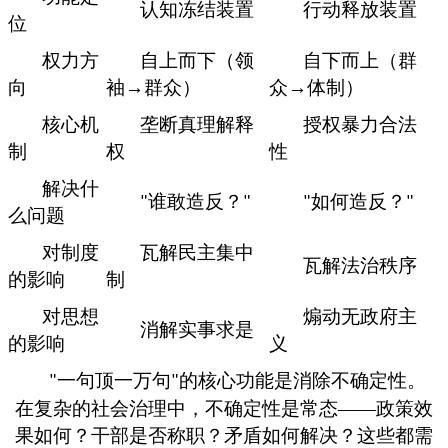
认知冻结装置
行动释放装置
位
权力方
自上而下（领
自下而上（群
向
袖
→群众）
众
→体制）
核心机
垄断真理解释
授权暴力合法
制
权
性
解决什
谁敢造反？
如何造反？
"
"
"
"
么问题
对制度
瓦解民主集中
瓦解法治秩序
的影响
制
对思想
煽动无政府主
消解实事求是
的影响
义
一句顶一万句
的核心功能是消除不确定性。
"
"
在复杂的社会治理中，不确定性是常态
——政策效
果如何？干部是否称职？矛盾如何解决？这些都需