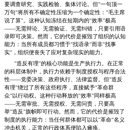
要调查研究、实践检验、集体讨论。但
一句顶一
"
万句
将所有不确定性压缩为一个确定性：
毛主席
"
"
说了算
。这种认知冻结在短期内的
效率
极高
"
"
"
——无需辩论、无需验证、无需纠错，只要引用语
录即可决策。然而，它的代价是摧毁了组织的认知
能力：当所有成员都习惯于
找语录
而非
找事
"
"
"
实
，组织便丧失了应对复杂现实的能力。
"
造反有理
的核心功能是生产执行力。在正常
"
"
的科层体制中，执行力依赖于制度授权与程序合法
性
——党委决策、政府执行、法律监督。但
造反
"
有理
绕过了所有这些程序，直接赋予
革命群
"
"
众
以行动权。这种行动释放的
效率
同样极高
"
"
"
——无需审批、无需授权、无需问责，只要高
举
造反
旗帜即可行动。然而，它的代价是摧毁了
"
"
制度的执行能力：当任何群体都可以以
革命
名义
"
"
冲击机关，正常的行政体系便陷入瘫痪。