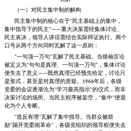
（一）对民主集中制的解构
民主集中制的核心在于
民主基础上的集中，
"
集中指导下的民主
重大决策需经集体讨论、
"——
民主表决，领导人讲话需结合实际辩证执行。两个
口号从两个方向同时瓦解了这一原则：
一句顶一万句
瓦解了民主基础。当领袖言论
"
"
被定义为
句句是真理、一句顶一万句
，集体讨论
"
"
便失去了意义
既然真理已经预先给定，讨论只
——
是形式，甚至是对真理的质疑。
年后，各级
1966
党委的会议逐渐沦为
学习最高指示
的仪式，而非
"
"
决策讨论的场所。当民主程序被架空，
集中
便退
"
"
化为个人专断。
造反有理
瓦解了集中指导。当群众被鼓
"
"
励
踢开党委闹革命
，各级党组织的领导权便失去
"
"