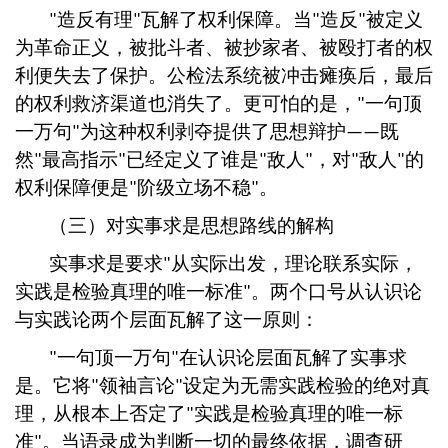
造反有理
瓦解了权利保障。当
造反
被定义
"
"
"
"
为革命正义，被批斗者、被抄家者、被殴打者的权
利便失去了保护。公检法系统被冲击瘫痪后，最后
的权利救济渠道也消失了。更可怕的是，
一句顶
"
一万句
为这种权利剥夺提供了思想辩护
既
"
——
然
最高指示
已经定义了谁是
敌人
，对
敌人
的
"
"
"
"
"
"
权利保障便是
阶级立场不稳
。
"
"
（三）对实事求是思想路线的解构
实事求是要求
从实际出发，理论联系实际，
"
实践是检验真理的唯一标准
。两个口号从认识论
"
与实践论两个层面瓦解了这一原则：
一句顶一万句
在认识论层面瓦解了实事求
"
"
是。它将
领袖言论
设定为无需实践检验的绝对真
"
"
理，从根本上否定了
实践是检验真理的唯一标
"
准
。当语录成为判断一切的最终依据，调查研
"