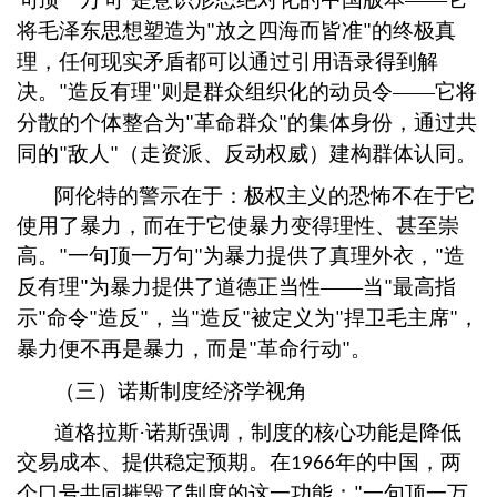
"
将毛泽东思想塑造为
放之四海而皆准
的终极真
"
"
理，任何现实矛盾都可以通过引用语录得到解
决。
造反有理
则是群众组织化的动员令
——它将
"
"
分散的个体整合为
革命群众
的集体身份，通过共
"
"
同的
敌人
（走资派、反动权威）建构群体认同。
"
"
阿伦特的警示在于：极权主义的恐怖不在于它
使用了暴力，而在于它使暴力变得理性、甚至崇
高。
一句顶一万句
为暴力提供了真理外衣，
造
"
"
"
反有理
为暴力提供了道德正当性
——当
最高指
"
"
示
命令
造反
，当
造反
被定义为
捍卫毛主席
，
"
"
"
"
"
"
"
暴力便不再是暴力，而是
革命行动
。
"
"
（三）诺斯制度经济学视角
道格拉斯
·诺斯强调，制度的核心功能是降低
交易成本、提供稳定预期。在
年的中国，两
1966
个口号共同摧毁了制度的这一功能：
一句顶一万
"