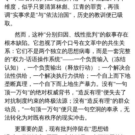
维度，似乎只要清算林彪、江青的罪责，再强
调
实事求是
与
依法治国
，历史的教训便已吸
"
"
"
"
取。
然而，这种
分别归因、线性批判
的叙事存在
"
"
根本缺陷。它忽视了两个口号在文革中的共生关
系：它们不是两个独立的思想病毒，而是一套完整
的
权力
话语操作系统
——一个负责输入（冻结
"
-
"
认知），一个负责输出（释放行动）；一个解决合
法性供给，一个解决执行力供给；一个自上而下地
垄断真理，一个自下而上地生产暴力。没有
一句
"
顶一万句
的绝对权威背书，
造反有理
便失去了
"
"
"
对抗制度约束的终极法源；没有
造反有理
的群众
"
"
动员，
一句顶一万句
便只是一句空洞的奉承，无
"
"
法转化为对既有秩序的现实冲击。
更重要的是，现有批判停留在
思想错
"