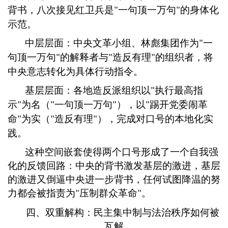
背书，八次接见红卫兵是
一句顶一万句
的身体化
"
"
示范。
中层层面：中央文革小组、林彪集团作为
一
"
句顶一万句
的解释者与
造反有理
的组织者，将
"
"
"
中央意志转化为具体行动指令。
基层层面：各地造反派组织以
执行最高指
"
示
为名（
一句顶一万句
），以
踢开党委闹革
"
"
"
"
命
为实（
造反有理
），完成对口号的本地化实
"
"
"
践。
这种空间嵌套使得两个口号形成了一个自我强
化的反馈回路：中央的背书激发基层的激进，基层
的激进又倒逼中央进一步背书，任何试图降温的努
力都会被指责为
压制群众革命
。
"
"
四、双重解构：民主集中制与法治秩序如何被
瓦解