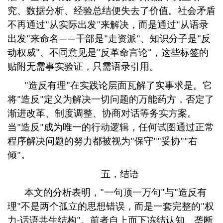
究、数据分析、经验总结便失去了价值。社会矛盾
不再通过
从实际出发
来解决，而是通过
从语录
"
"
"
出发
来命名
干部是
走资派
、知识分子是
反
"
——
"
"
"
动权威
、不同意见是
反革命言论
，这些标签的
"
"
"
贴附无需事实验证，只需语录引用。
造反有理
在实践论层面瓦解了实事求是。它
"
"
将
造反
定义为解决一切问题的万能药方，否定了
"
"
渐进改革、制度调整、协商对话等务实方案。
当
造反
成为唯一的行动逻辑，任何试图通过正常
"
"
程序解决问题的努力都被视为
保守
妥协
右
"
""
""
倾
。
"
五，结语
本文的分析表明，
一句顶一万句
与
造反有
"
"
"
理
不是两个孤立的思想错误，而是一套完整的
权
"
"
力
话语共生结构
。前者自上而下冻结认知、垄断
-
"