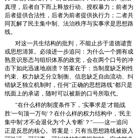
真理，后者自下而上释放行动、授权暴力；前者为
后者提供合法性，后者为前者提供执行力；二者共
同瓦解了民主集中制、法治秩序与实事求是思想路
线。
对这一共生结构的批判，不能止步于道德谴责
或思想清算。必须进一步追问：为什么一个拥有成
熟意识形态与组织体系的政党，会在两个口号的冲
击下如此迅速地崩溃？答案在于：当制度缺乏刚性
约束、权力缺乏分立制衡、信息缺乏自由流动、纠
错缺乏独立机制时，任何
正确的思想路线
都只是
"
"
纸面上的承诺，随时可以被新的口号所取代。
在什么样的制度条件下，
实事求是
才能战
"
'
'
胜
一句顶一万句
？在什么样的权力结构中，
民主
'
'
'
集中制
才不会退化为
个人专断
？
——这一追问
'
'
'
"
正是反思的核心。答案是：只有当思想路线被嵌入