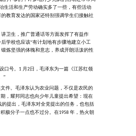
政治生活和生产劳动确实多了一些，有些活动
有的教育发达的国家还特别强调学生们接触社
，讲卫生，推广普通话等方面发挥了有益作
今后学校也应该
“有计划地有步骤地建立小工
，锻炼坚强的体魄和意志，养成开朗活泼的性
设口号。
月
日，毛泽东为一篇《江苏红领
1
2
。”
央文件。毛泽东认为农业问题，不仅是农民的
时期，耀邦同志也向少年儿童提出希望：现在
线的提出，毛泽东对全党提出的任务，也包括
个积极分子一点也不过分。在
年，热火朝
1958