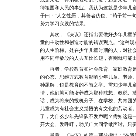
待祖国和人民的事业。我认为这就是少年儿
子曰：
“人之性恶，其善者伪也。”荀子前一
努力学习实践的结果。
其次，《决议》还指出要做好少年儿童
童的主动性和创造才能的错误观点。”这种
的人生阶梯。处在少年儿童时期的人，对社
用不同年龄段的人去互比长短，否则就可能
再者，学校教育和社会教育、家庭教育
的心态、思维方式教育影响少年儿童。老师
种题解，也是教育的不智之举。需知少年儿
情，他们就可能培养成为那种敢想、敢说、
话，成为将来的投机分子。在学校、共青团
儿童成为有社会主义觉悟的有文化的劳动者
了，为什么少年先锋队不发声呢？需知这是
开大会、发呼吁，动员广大同学做声讨。只
最后，《决议》的第一部分指出：
“在