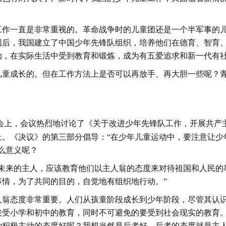
工作一直是非常重视的。革命战争时的儿童团还是一个半军事的
国后，我国建立了中国少年先锋队组织，培养他们在德育、智育
动，在实际生活中受到教育和锻炼，成为有五爱追求和新一代有
儿童成长的。但在工作方法上是否可以再放手、再大胆一些呢？
会上，会议热烈地讨论了《关于改进少年先锋队工作，开展共产
上。《决议》的第三部分倡导：“在少年儿童运动中，要注意让少
么意义呢？
家未来的主人，应该教育他们以主人翁的态度来对待祖国和人民的
情，为了共同的目的，自觉地有组织地行动。”
人翁态度非常重要。人们从孩童阶段成长到少年阶段，尽管其认
接受小学和初中的教育，同时不可避免的要受到社会现实的教育
种积极主动的态度好呢？我想当然是后者好，后者的态度就是主