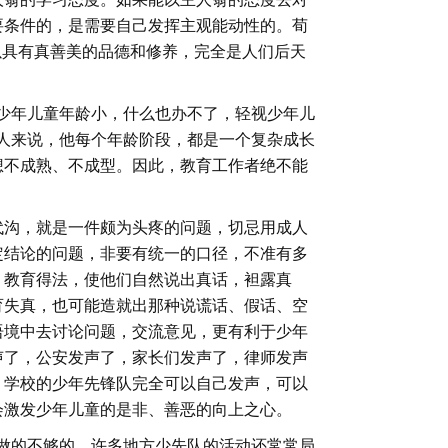
要条件的，是需要自己发挥主观能动性的。荀
以具有真善美的品德和修养，完全是人们后天
为少年儿童年龄小，什么也办不了，轻视少年儿
人来说，他每个年龄阶段，都是一个复杂成长
想不成熟、不成型。因此，教育工作者绝不能
代沟，就是一件颇为头疼的问题，切忌用成人
定结论的问题，非要有统一的口径，不准有多
。教育得法，使他们自然说出真话，袒露真
育失真，也可能造就出那种说谎话、假话、空
语境中去讨论问题，交流意见，更有利于少年
声了，公安发声了，家长们发声了，律师发声
。学校的少年先锋队完全可以自己发声，可以
会激发少年儿童的是非、善恶的向上之心。
做的不够的，许多地方少先队的活动还常常局