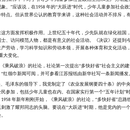
象。”应该说，在
年的“大跃进”时代，少年儿童参加社会
1958
龄特点。但从世界公认的教育学来讲，这种社会活动并不排斥，
在这方面发挥积极作用。上世纪五十年代，少先队就在绿化祖国
烈士、访问模范人物，都是有意义的社会活动。《决议》还提到
生产劳动，学习科学知识和劳动本领，开展各种体育和文化活动
重大变化。
《乘风破浪》的社论，社论第一次提出“多快好省”社会主义的建
“红领巾新闻可阅，并可参看江苏报纸由新华社写一条新闻播发
央、毛泽东的领导下，我党制定了《农业发展纲要四十条》的中
民参加，包括少年儿童也在内。在国家实行第一个“五年计划”
。
年新年刚刚开始，《乘风破浪》的社论，“多快好省”总路
1958
刺激了耀邦同志的头脑。要说在“大跃进”时期，他是党内的一
会。