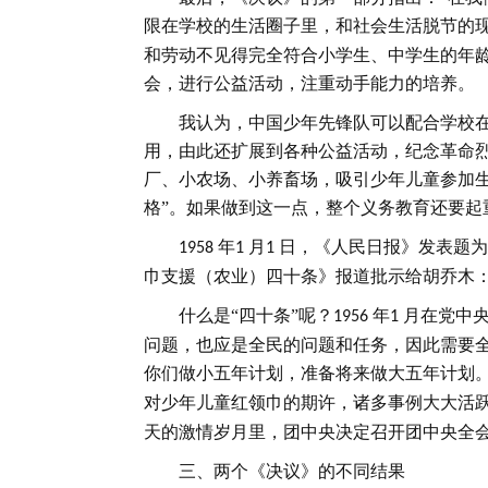
限在学校的生活圈子里，和社会生活脱节的现
和劳动不见得完全符合小学生、中学生的年
会，进行公益活动，注重动手能力的培养。
我认为，中国少年先锋队可以配合学校
用，由此还扩展到各种公益活动，纪念革命
厂、小农场、小养畜场，吸引少年儿童参加
格”。如果做到这一点，整个义务教育还要起
年
月
日，《人民日报》发表题为
1958
1
1
巾支援（农业）四十条》报道批示给胡乔木：
什么是
“四十条”呢？
年
月在党中
1956
1
问题，也应是全民的问题和任务，因此需要全
你们做小五年计划，准备将来做大五年计划
对少年儿童红领巾的期许，诸多事例大大活跃
天的激情岁月里，团中央决定召开团中央全
三、两个《决议》的不同结果