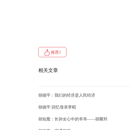
推荐
1
相关文章
胡德平：我们的经济是人民经济
胡德平:回忆母亲李昭
胡知鸷：长孙女心中的爷爷——胡耀邦