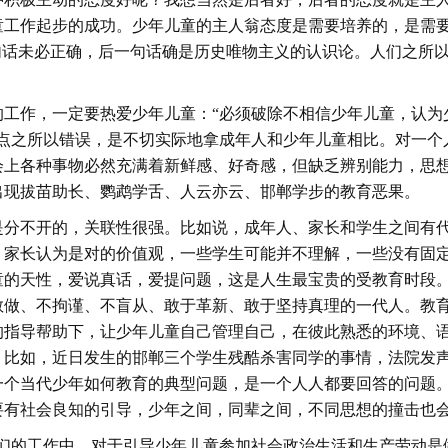
童工作起步的成功。少年儿童的主人翁态度是需要培养的，是需
句话未必正确，后一句话确是历史唯物主义的认识论。人们之所
的工作，一定要热爱少年儿童：
“必须破除不相信少年儿童，认
观点之所以错误，是不切实际地拿成年人和少年儿童相比。对一个
会上各种事物必然充满着新鲜感、好奇感，但缺乏辨别能力，思
出现拔苗助长、鹦鹉学舌、人云亦云、邯郸学步的教育恶果。
是分不开的，关联性很强。比如说，成年人、家长和学生之间有
、家长认为是对的价值观，一些学生可能并不理解，一些没有固
童的天性，爱说真话，爱提问题，这是人生最宝贵的受教育时段
敢做、不拘谨、不盲从、敢于革新、敢于坚持真理的一代人。教
的指导帮助下，让少年儿童自己管理自己，在彼此熟悉的环境、
。比如，近日发生的邯郸三个学生残酷杀害同学的事情，法院发
一个当代少年如何教育的典型问题，是一个人人都要回答的问题
要有社会良知的引导，少年之间，同辈之间，不同思想的撞击也
我们的工作中，对于引导少年儿童参加社会政治生活和生产劳动是