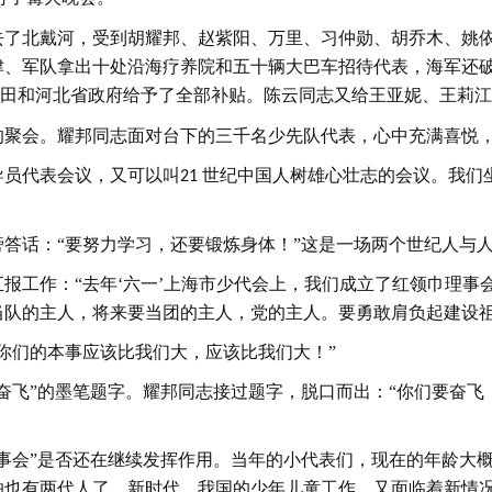
去了北戴河，受到胡耀邦、赵紫阳、万里、习仲勋、胡乔木、姚
津、军队拿出十处沿海疗养院和五十辆大巴车招待代表，海军还
田和河北省政府给予了全部补贴。陈云同志又给王亚妮、王莉江
的聚会。耀邦同志面对台下的三千名少先队代表，心中充满喜悦
导员代表会议，又可以叫
世纪中国人树雄心壮志的会议。我们
21
旁答话：
“要努力学习，还要锻炼身体！”这是一场两个世纪人与
汇报工作：
“去年‘六一’上海市少代会上，我们成立了红领巾理
当队的主人，将来要当团的主人，党的主人。要勇敢肩负起建设祖
你们的本事应该比我们大，应该比我们大！”
“奋飞”的墨笔题字。耀邦同志接过题字，脱口而出：“你们要奋
理事会”是否还在继续发挥作用。当年的小代表们，现在的年龄大
怕也有两代人了。新时代，我国的少年儿童工作，又面临着新情