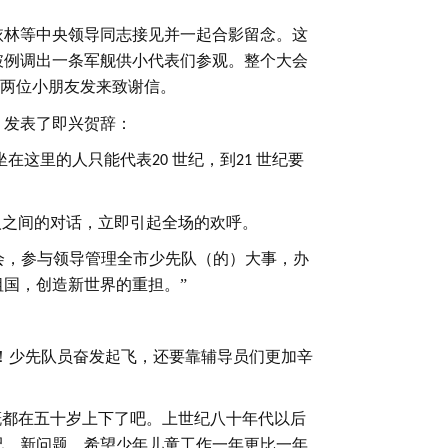
依林等中央领导同志接见并一起合影留念。这
破例调出一条军舰供小代表们参观。整个大会
两位小朋友发来致谢信。
，发表了即兴贺辞：
坐在这里的人只能代表
世纪，到
世纪要
20
21
人之间的对话，立即引起全场的欢呼。
事会，参与领导管理全市少先队（的）大事，办
国，创造新世界的重担。”
飞！少先队员奋发起飞，还要靠辅导员们更加辛
概都在五十岁上下了吧。上世纪八十年代以后
况、新问题，希望少年儿童工作一年更比一年