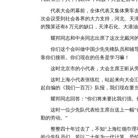
代表大会闭幕前，全体代表又集体乘车
次会议受到社会各界的大力支持，河北、天
的预算还有
万元的缺口，天津石化、大港油
6
耀邦同志和中央同志出席了这次北戴河
你们这个会叫做中国少先先锋队员和辅
靠你们接班。你们现在的任务是学习嘛！
这时北京市的小代表，大会主席王昕从
这时上海小代表张练红，站起来向大会
起自编的《我们一百万》队报，我们现在要
耀邦同志回答：
“你们将来要比我们强。
这时一位少先队代表给主席台送上一幅
勤的劳动。”
整整四十年过去了，不知
“上海红领巾
的少先队员们，若以二十年为一代计算，恐