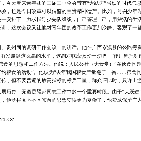
了，今天看来青年团的三届三中全会带有
“大跃进”强烈的时代气
经验，也是今日改革可以借鉴的宝贵精神遗产。比如，号召少年
统一安排下，力求指导少先队组织，自己管理自己，用鲜活的生
来讲，这次会议又让他对青年团的改革工作更加冷静、客观了一
西、贵州团的调研工作会议上的讲话。他在广西岑溪县的公路旁看
没有发展到这么高的水平，这副对联应该改一改吧。”便用笔把标
粮食的思想和工作方法。他说：人民公社（大食堂）“在伙食问
约粮食的活动”。他认为“去年我国粮食产量翻了一番……粮食问
宣传，但不要普遍的放高指标的标兵卫星，群众评比时，只许上
发展历史，无疑是耀邦同志工作中的一个重要时段。由于
“大跃
之，他觉得党内不同倾向的思想变得更为复杂了，他赞成保护广
31