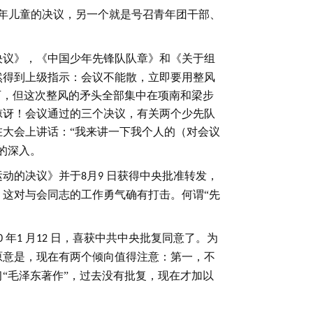
年儿童的决议，另一个就是号召青年团干部、
决议》，《中国少年先锋队队章》和《关于组
然得到上级指示：会议不能散，立即要用整风
可，但这次整风的矛头全部集中在项南和梁步
惊讶！会议通过的三个决议，有关两个少先队
在大会上讲话：“我来讲一下我个人的（对会议
的深入。
运动的决议》并于
月
日获得中央批准转发，
8
9
这对与会同志的工作勇气确有打击。何谓“先
年
月
日，喜获中共中央批复同意了。为
0
1
12
原意是，现在有两个倾向值得注意：第一，不
“毛泽东著作”，过去没有批复，现在才加以