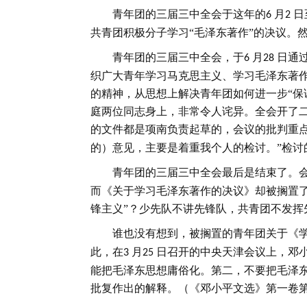
青年团的三届三中全会于这年的
月
日
6
2
共青团积极分子学习“毛泽东著作”的决议。
青年团的三届三中全会，于
月
日通
6
28
织广大青年学习马克思主义、学习毛泽东著
的精神，从思想上解决青年团如何进一步“保
庭两位同志身上，非常令人诧异。全会开了
的文件都是项南负责起草的，会议的批判重
的）意见，主要是着重我个人的检讨。”检
青年团的三届三中全会最后是结束了。
而《关于学习毛泽东著作的决议》却被搁置
锋主义”？少先队不讲先锋队，共青团不发挥
谁也没有想到，被搁置的青年团关于《
此，在
月
日召开的中央天津会议上，邓
3
25
能把毛泽东思想庸俗化。第二，不要把毛泽东
批复作出的解释。（《邓小平文选》第一卷