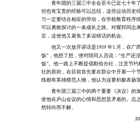
青年团的三届三中全会至今已近七十年
但也有宝贵的经验可以总结，这些运动历史
习一定要结合相应的劳动，在学校教育秩序
可以勇敢探讨的一条成长之路。对耀邦同志
言，这使他又避免了多说错话的机会。
他又一次放开讲话是
年
月，在广
1959
1
饭”，他想了想，便对陪同人员说：“生产还
饭”。他一路上不断提倡勤俭办社，注意节约
社的原则，在目前首先要在群众中开展一个节
线都有英雄模范人物，他认为这要积极表扬
青年团三届三中的两个重要《决议》的
使他在庐山会议的心情和思想是矛盾的。总
然转向而不解。
2024.3.