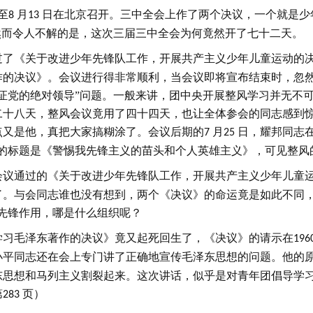
至
月
日在北京召开。三中全会上作了两个决议，一个就是少
8
13
然而令人不解的是，这次三届三中全会为何竟然开了七十二天。
过了《关于改进少年先锋队工作，开展共产主义少年儿童运动的
作的决议》。会议进行得非常顺利，当会议即将宣布结束时，忽
证党的绝对领导”问题。一般来讲，团中央开展整风学习并无不
二十八天，整风会议竟用了四十四天，也让全体参会的同志感到
点又是他，真把大家搞糊涂了。会议后期的
月
日，耀邦同志
7
25
讨的标题是《警惕我先锋主义的苗头和个人英雄主义》，可见整风
会议通过的《关于改进少年先锋队工作，开展共产主义少年儿童
了。与会同志谁也没有想到，两个《决议》的命运竟是如此不同，
先锋作用，哪是什么组织呢？
学习毛泽东著作的决议》竟又起死回生了，《决议》的请示在
196
小平同志还在会上专门讲了正确地宣传毛泽东思想的问题。他的
思想和马列主义割裂起来。这次讲话，似乎是对青年团倡导学习
第
页）
283