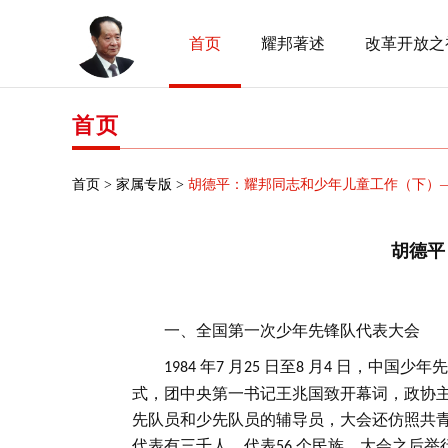
首页
耀邦著述
改革开放之
首页
首页 >
家属专版 >
胡德平：耀邦同志和少年儿童工作（下）
胡德平
一、全国第一次少年先锋队代表大会
年
月
日至
月
日，中国少年先
1984
7
25
8
4
式，团中央第一书记王兆国致开幕词，政协
先队员和少先队员的辅导员，大会还仿照共
代表有三千人，代表
个民族，大会之后举
56