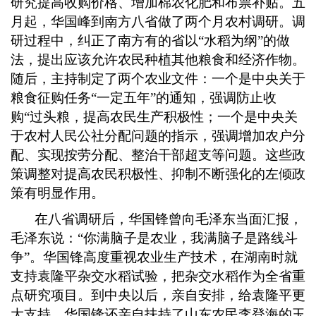
研究提高收购价格、增加棉农化肥和布票补贴。五
月起，华国峰到南方八省做了两个月农村调研。调
研过程中，纠正了南方有的省以
“水稻为纲”的做
法，提出应该允许农民种植其他粮食和经济作物。
随后，主持制定了两个农业文件：一个是中央关于
粮食征购任务“一定五年”的通知，强调防止收
购“过头粮，提高农民生产积极性；一个是中央关
于农村人民公社分配问题的指示，强调增加农户分
配、实现按劳分配、整治干部超支等问题。这些政
策调整对提高农民积极性、抑制不断强化的左倾政
策有明显作用。
在八省调研后，华国锋曾向毛泽东当面汇报，
毛泽东说：
“你满脑子是农业，我满脑子是路线斗
争”。华国锋高度重视农业生产技术，在湖南时就
支持袁隆平杂交水稻试验，把杂交水稻作为全省重
点研究项目。到中央以后，亲自安排，给袁隆平更
大支持。华国锋还亲自扶持了山东农民李登海的玉