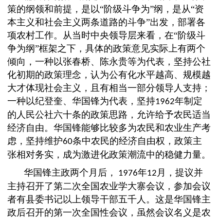
策的纲领和前提，是以
“阶级斗争为”纲，是从“资
本主义和社会主义两条道路的斗争”出发，部署各
项农村工作。从当时中央领导层来看，在“阶级斗
争为纲”框架之下，具体的政策意见实际上有两个
倾向，一种以张春桥、陈永贵等为代表，坚持公社
化初期的政策理念，认为公有化水平越高、规模越
大才体现社会主义，且有相当一部分领导人支持；
一种以纪登奎、华国锋为代表，坚持
年制定
1962
的人民公社六十条的政策思路，允许给予农民适当
经济自由。华国锋能够比较多为农民和农业生产考
虑，坚持维护
条中农民的经济自由权，政策主
60
张相对务实，成为激进化政策潮流中的稳健力量。
华国锋主政两个月后，
年
月，提议并
1976
12
主持召开了第二次全国农业学大寨会议，参加会议
者有县委书记以上领导干部五千人。这是华国锋主
政后召开的第一次全国性会议，虽然会议名义是农