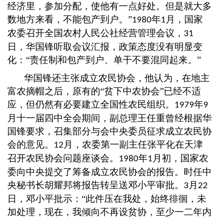
经济里，参加分配，使他有一点好处。但是就大多
数地方来看，不能包产到户。”
年
月，国家
1980
1
农委召开全国农村人民公社经营管理会议，
31
日，华国锋听取会议汇报，政策态度没有明显变
化：“责任制和包产到户、单干不要混同起来。”
华国锋还主张成立农民协会，他认为，在地主
富农摘帽之后，原有的
“贫下中农协会”已经不适
应，但仍然有必要建立全国性农民组织。
年
1979
9
月十一届四中全会期间，副总理王任重曾经根据华
国锋要求，召集部分与会中央委员征求成立农民协
会的意见。
月，农委第一副主任张平化在天津
12
召开农民协会问题座谈会。
年
月初，国家农
1980
1
委向中央提交了筹备成立农民协会的报告。时任中
央秘书长胡耀邦将报告转呈送邓小平审批。
月
3
22
日，邓小平批示：“此件压在我处，始终徘徊，未
加处理，现在，我倾向不再设贫协，至少一二年内