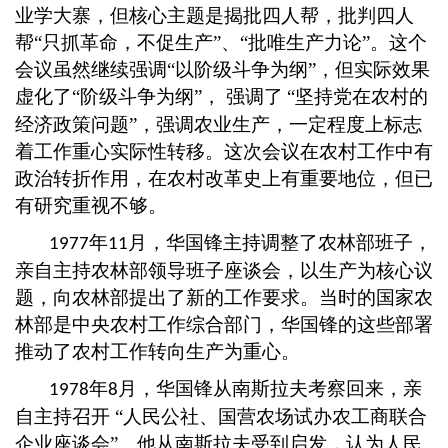
业学大寨，但核心主题是揭批四人帮，批判四人
帮“只抓革命，不促生产”、“批唯生产力论”。这个
会议虽然继续强调“以阶级斗争为纲”，但实际效果
虚化了“阶级斗争为纲”， 强调了
“坚持党在农村的
经济政策问题”，强调农业生产，一定程度上标志
着工作重心实际性转移。这次会议在农村工作中有
政治转折作用，在农村改革史上有重要地位，但已
有研究重视不够。
年
月，华国锋主持调整了农林部班子，
1977
11
亲自主持农林部领导班子座谈会，以生产为核心议
题，向农林部提出了新的工作要求。当时的国家农
林部是中央农村工作综合部门，华国锋的这些部署
推动了农村工作转向生产为重心。
年
月，华国锋从南斯拉夫考察回来，亲
1978
8
自主持召开 “人民公社、国营农场试办农工商联合
企业座谈会”。他从南斯拉夫受到启发，认为人民