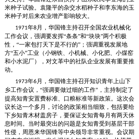
米种子试验。袁隆平的杂交水稻种子和李东海的玉
米种子对后来农业增产影响较大。
年
月，华国锋主持召开全国农业机械化
1971
8
工作会议，强调要发挥“条条”和“块块”两个积极
性，“一家包打天下是不行的”；强调重视发展地
方“五小”工业（小钢铁、小机械、小化肥、小煤窑
和小水泥厂），对文革中的社队企业发展有重要推
动。
年
月，华国锋主持召开知识青年上山下
1973
6
乡工作会议，“强调要做过细
的工作
，
主持制定了
”
提高知青安置费标准、口粮标准等新政策。这次会
议长达一个多月，讨论的政策相当细致，包括要给
下乡知青木材盖房子，要保证女知青每月有两天休
息时间。当时最突出的问题是女知青受到基层干部
性侵，周恩来华国锋等中央领导非常重视。会议期