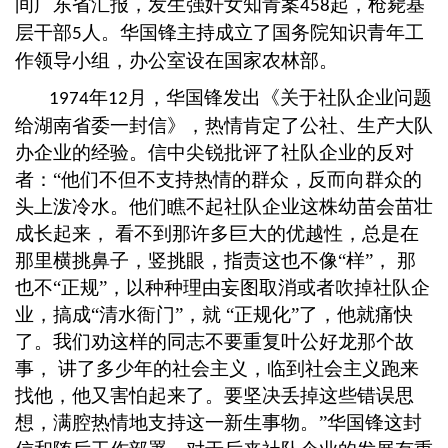
间广东省汇报，发生强奸女知青案
起，枪毙基
458
层干部
人。华国锋主持成立了国务院知识青年工
5
作领导小组，办公室设在国家农林部。
年
月，华国锋发出《关于社队企业问题
1974
12
给湖南省委一封信》，热情肯定了公社、生产大队
办企业的经验。信中尖锐批评了社队企业的反对
者：“他们不但不支持热情的群众，反而向群众的
头上泼冷水。他们瞧不起社队企业这株幼苗会苗壮
成长起来， 看不到那许多巨大的优越性，总是在
那里横挑鼻子，竖挑眼，指责这也不像“样”， 那
也不“正规”，以种种理由妄图取消或者吹掉社队企
业，搞成“清水衙门”，就 “正规化”了，他就痛快
了。我们劝这样的同志不要重复叶公好龙那个故
事， 讲了多少年的社会主义，临到社会主义跑来
找他，他又害怕起来了。要坚决丢掉这些错误思
想，满腔热情地支持这一新生事物。”华国锋这封