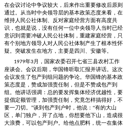
在会议讨论中争议较大，后来作出重要修改后原则
通过。从当时中央领导层的基本政策态度来看，在
维持人民公社体制、反对家庭经营方面有高度共
识，也就是说，没有任何一位中央领导人当时已经
意识到需要冲破人民公社体制，重建家庭经营，只
有个别地方领导人对人民公社体制产生了根本性怀
疑。突破发生在地方，主要是四川、安徽等。
年
月，国家农委召开七省三县农村工作
1979
3
座谈会。会议后期，华国锋听取汇报并讲话。这次
会议发生了包产到组问题的争论。华国锋的基本政
策态度是，赞成加强责任制，但是不赞成包产到
组。他讲话强调：总的要发挥集体经济优越性，要
提倡定额管理，加强责任制，究竟怎样搞得好，不
要一刀切。”谈到包产到户时，他说：“有的大山
区，单门独户，开了点地，你想要他下山，造成很
大浪费，可以包产到户。给他点肥料，统一在集体