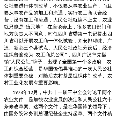
公社要进行体制改革，不仅要从事农业生产，而且
要从事农产品的加工和流通，实行农工商联合经
营，没有加工和流通，人民公社就搞不上去，农业
就只能是“殖民地”。在座谈会上，很多农口部门和
地方负责人不同意，时任四川省委第一书记提出四
川省可以开展农工商一体化试验，并安排邛崃、广
汉、新都三个县试点。人民公社政社分设后，经济
组织普遍改为“农工商总公司”，四川广汉率先撤
销“人民公社”牌子，出现了全国第一个乡政府。农
工商综合经营，是华国锋倡导推动的一次人民公社
体制重要突破，对随后农村基层组织体制改革、农
村工业化发展有重要影响。
年
月，中共十一届三中全会讨论了两个
1978
12
农业文件，是加快农业发展的决定和人民公社六十
条修改草案。这两个文件，是在华国锋的领导下，
由国务院常务副总理纪登奎主持起草。两个文件稿