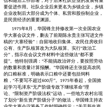
信和随后工作部署，对于后来社队企业的发展有重
要促进作用。社队企业后来更名为乡镇企业，乡镇
企业改制后大部分成为个体、私营和股份制企业，
是民营经济的重要渊源。
年
月，华国锋主持修改第一次全国农业
1975
8
学大寨会议文件，删去了前期陈永贵主张写进文件
稿的“大寨经验”：自留地收归集体、农民住房收归
公有、生产队核算改为大队核算、实行“政治工
分”，指示在会议文件材料中这些做法“都不要
提”。他特别强调：“不能搞政治评分，要按照劳动
的数量和质量计算报酬。”华国锋还主张提高农民
的口粮标准，明确表示口粮中还要包括饲料
粮，“不要写不超过
斤”。
年春起，全国掀
600
1975
起学习毛泽东“无产阶级专政下继续革命”理
论、“限制资产阶级法权”运动，一些地方农村出现
了划分“新生资产阶级分子”的做法，华国锋主持农
业学大寨会议筹备工作时明确指示：“关于新生资