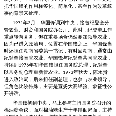
把华国锋的作用标签化、简单化，甚至作为改革叙
事的背景来处理。
年
月，华国锋调到中央，接替纪登奎分
1971
3
管农业、财贸和国务院办公厅。此时，纪登奎工作
重点转向党务，但在重要场合仍然参加领导农业，
因为已进入政治局，位置在华国锋之上。华国锋当
时还担任湖南省委第一书记，有时回湖南，通常由
纪登奎接替管农业。华国锋与纪登奎共同管农业，
持续到
年初华国锋担任国务院总理，纪登奎
1976
以常务副总理重新管农业。
年秋天，陈永贵
1973
进入政治局，后来担任副总理，也参与农业领导，
但角色比较特殊，主要是宣扬大寨经验、象征性公
开讲话。
华国锋初到中央，马上参与主持国务院召开的
棉油糖会议，面对棉油糖生产十年徘徊局面，主持