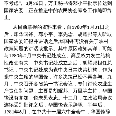
不考虑”。
月
日，万里秘书将邓小平批示传达到
3
26
国家农委，正在推进中的农民协会筹备工作随即终
止。
从目前掌握的资料来看，自
年
月
日之
1980
1
31
后，即华国锋、邓小平、李先念、胡耀邦等人听取
国家农委汇报并讲话之后
华国锋再没有关于农村
,
政策问题的讲话或批示。其中原因难知其详，可能
与
年
月中央书记处成立、高层权力发生结构
1980
2
性改变有关。中央书记处成立之后，胡耀邦担任总
书记，中央书记处成为党中央日常决策机构，作为
党中央主席的华国锋，许多决策已经不再参与。九
月，中央召开各省第一书记会议，专门讨论农业生
产责任制问题，主要是胡耀邦、万里等主持，华国
锋没有参加，也未见表态。十二月，在政治局会议
连续受到批评之后，华国锋表示辞职。半年后，
年
月，在中共十一届六中全会中，华国锋辞
1981
6