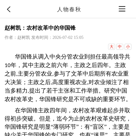
人物春秋
赵树凯：农村改革中的华国锋
作者：赵树凯
发布时间：2026-07-02 15:05
大
中
小
华国锋从调入中央分管农业到担任最高领导共
年，其中主政之前六年，主政之后四年。主政
10
之前
主要分管农业
参与了文革中后期所有农业重
,
,
大决策；主政之后
高度重视农业
对农业倾注了相
,
,
当多精力
提出了若干主张和工作举措。研究中国
,
农村改革史，华国锋研究是不可或缺的重要环节。
在华国锋主政四年间，农村改革艰难起步并取
得初步突破。但是，迄今为止的农村改革史研究，
华国锋研究是明显
“薄弱环节”：有“盲区”，主要是
缺少关于华国锋的专门研究，也有“迷思”，主要是