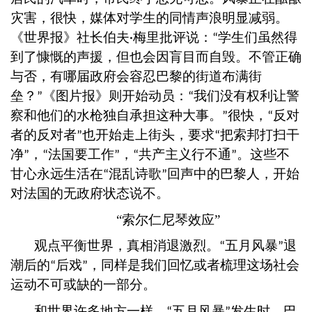
灾害，很快，媒体对学生的同情声浪明显减弱。
《世界报》社长伯夫
梅里批评说：
学生们虽然得
·
“
到了慷慨的声援，但也会因肓目而自毁。不管正确
与否，有哪届政府会容忍巴黎的街道布满街
垒？
《图片报》则开始动员：
我们没有权利让警
”
“
察和他们的水枪独自承担这种大事。
很快，
反对
”
“
者的反对者
也开始走上街头，要求
把索邦打扫干
”
“
净
，
法国要工作
，
共产主义行不通
。这些不
”
“
”
“
”
甘心永远生活在
混乱诗歌
回声中的巴黎人，开始
“
”
对法国的无政府状态说不。
“索尔仁尼琴效应”
观点平衡世界，真相消退激烈。
五月风暴
退
“
”
潮后的
后戏
，同样是我们回忆或者梳理这场社会
“
”
运动不可或缺的一部分。
和世界许多地方一样，
五月风暴
发生时，巴