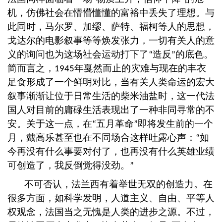
机，仿佛社会在懵懵懂懂的富裕中丢失了理想。与
此同时，马尔罗、加缪、萨特、福柯等人的思想，
戈达尔的电影叙事等等焕发张力，一切有关人的意
义的询问也为这场社会运动打下了
造反
的底色。
“
”
简而言之，
年戛然而止的灾难与现在的丰衣
1945
足食形成了一个鲜明对比，当有关人类命运的宏大
叙事渐渐让位于日常生活的柴米油盐时，这一代法
国人对目前的庸碌生活表现出了一种非同寻常的不
安。关于这一点，在
五月革命
即将发生前的一个
“
”
月，戴高乐甚至也在不同场合这样吐露心声：
如
“
今再没有什么事要对付了，也再没有什么英雄业绩
可创造了，我反倒觉得没劲。
”
不可否认，法兰西有着举世无双的创造力。在
很多方面，如科学发明，人道主义、自由、平等人
权观念，法国当之无愧是人类的进步之源。不过，