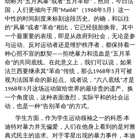
动称为
五月风暴
或者
五月革命
，然而，今日法
“
”
“
”
国，人们更倾向于用
（
年
月）这一
“Mai68”
1968
5
中性的时间刻度来标刻这段历史。的确，和以往
的
风暴
或者
革命
相比，它已经脱胎换骨。其中
“
”
“
”
一个最重要的表现，即是从政府到社会，无论是参
与运动、反对运动者还是维护秩序者，都保持着一
种心照不宣的默契
拒绝暴力和流血是
五月革
——
“
命
的共同底线。在此意义上，我们可以说，如果
”
法兰西要继承其
革命
传统，那么
年
月可被
“
”
1968
5
视为法国革命的新起点。或者说，
六八底线
才是
“
”
年
月这场运动留给世界的最珍贵的遗产。换
1968
5
一个角度说，这种表面激烈，实际平和的社会运
动，也是一种
告别革命
的方式。
“
”
学生方面，作为学生运动领袖之一的科恩
本
·
迪特对暴力并无偏爱，人们在他身上看到的是对雅
典式民主的追求。对于零星出现的暴力事件，本迪