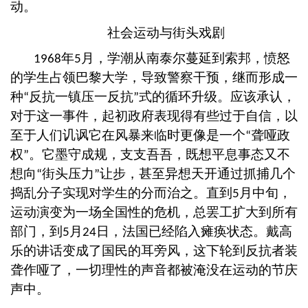
动。
社会运动与街头戏剧
年
月，学潮从南泰尔蔓延到索邦，愤怒
1968
5
的学生占领巴黎大学，导致警察干预，继而形成一
种
反抗一镇压一反抗
式的循环升级。应该承认，
“
”
对于这一事件，起初政府表现得有些过于自信，以
至于人们讥讽它在风暴来临时更像是一个
聋哑政
“
权
。它墨守成规，支支吾吾，既想平息事态又不
”
想向
街头压力
让步，甚至异想天开通过抓捕几个
“
”
捣乱分子实现对学生的分而治之。直到
月中旬，
5
运动演变为一场全国性的危机，总罢工扩大到所有
部门，到
月
日，法国已经陷入瘫痪状态。戴高
5
24
乐的讲话变成了国民的耳旁风，这下轮到反抗者装
聋作哑了，一切理性的声音都被淹没在运动的节庆
声中。