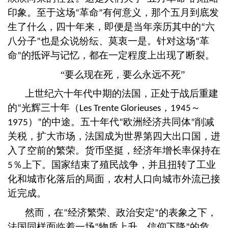
印象。至于这场
革命
有何意义，那个五月到底发
“
”
生了什么，四十年来，即便是当年亲历其中的
六
“
八分子
也是众说纷纭、莫衷一是。针对这场
革
”
“
命
的抵评与记忆，都在一定程度上出现了断裂。
”
“要么现在死，要么永远不死”
上世纪六十年代中期的法国，正处于战后重建
的
光辉三十年（
，
～
“
Les Trente Glorieuses
1945
）
的中途。五十年代
欧洲经济共同体
削减
1975
”
“
”
关税，扩大市场，法国成为世界第四大出口国，进
入了空前的繁荣。货币坚挺，经济年增长率保持在
％上下。国家结束了殖民战争，并且扭转了工业
5
化和城市化落后的局面，农村人口向城市外流已接
近完成。
然而，在
经济繁荣、政治安定
的表象之下，
“
”
法国同样面临着一场
物质上升，信仰下降
的危
“
”