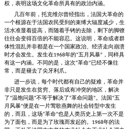
权，表明这场文化革命所具有的政治内涵。
几百年前，托克维尔曾经指出，法国大革命的
一个根源在于法国农民受到的束缚大辐度减少，生
活水准显着提高，而随着手铐的去除，剩下的脚镣
往往会变得百倍的不能容忍。这说明，革命或者群
体性混乱并非都是在一个国家政治、经济走向崩溃
时才会发生。发生在
年的
五月风暴
，同样具
1968
“
”
有这一内涵。不同的是，这次
革命
已经不像往
“
”
常，而是褪去了尖牙利爪。
进一步说，每个时代都有自己的疑难，革命并
非只是发生在贫穷、落后或有冲突的地区，解决
了
温饱问题
不等于解决了
革命问题
。法国
五
“
”
“
”
“
月风暴
便是在一片莺歌燕舞的社会转型中发生
”
的，而且，这场
革命
也是人类历史上第一次不是
“
”
为了面包，而是为了玫瑰而发起的。
年的法
1968