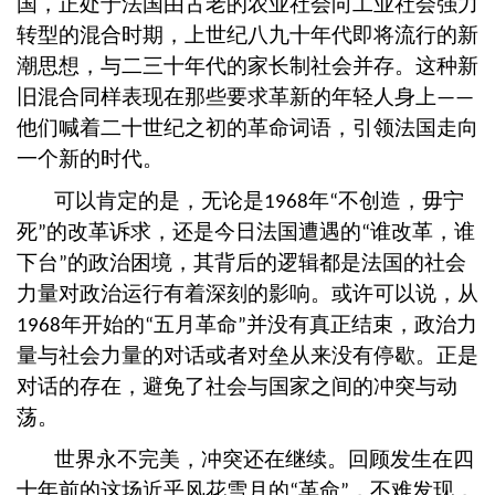
国，正处于法国由古老的农业社会向工业社会强力
转型的混合时期，上世纪八九十年代即将流行的新
潮思想，与二三十年代的家长制社会并存。这种新
旧混合同样表现在那些要求革新的年轻人身上
——
他们喊着二十世纪之初的革命词语，引领法国走向
一个新的时代。
可以肯定的是，无论是
年
不创造，毋宁
1968
“
死
的改革诉求，还是今日法国遭遇的
谁改革，谁
”
“
下台
的政治困境，其背后的逻辑都是法国的社会
”
力量对政治运行有着深刻的影响。或许可以说，从
年开始的
五月革命
并没有真正结束，政治力
1968
“
”
量与社会力量的对话或者对垒从来没有停歇。正是
对话的存在，避免了社会与国家之间的冲突与动
荡。
世界永不完美，冲突还在继续。回顾发生在四
十年前的这场近乎风花雪月的
革命
，不难发现，
“
”