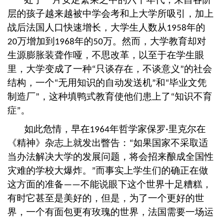
层的孩子越来越被中学会考和上大学所吸引，加上
战后法国人口快速增长，大学生人数从
年的
1958
万增加到
年的
万。然而，大学教育却对
20
1968
50
生源膨胀装聋作哑，不思改革，以至于在学生眼
里，大学变成了一种
只谈存在，不谈意义
的社会
“
”
结构，一个
无用知识的自动发送机
和
毕业文凭
“
”
“
制造厂
，这种填鸭式教育使他们患上了
知识不育
”
“
症
。
”
如此危情，早在
年哲学家保罗
里克尔在
1964
·
《精神》杂志上就发出瞥告：
如果国家不采取适
“
当办法解决大学的发展问题，将会招来酿成全国性
灾难的学校大爆炸。
而事实上学生们的确正在做
”
这方面的准备
不能说眼下这个世界十足糟糕，
——
有时它甚至是美好的，但是，为了一个更好的世
界，一个有面包更有玫瑰的世界，法国需要一场运