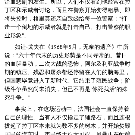
流血悲剧的发生。所以，人们不仅看到他经常在拉
丁区和示威者讨论，而且在警察开始变得粗暴、即
将失控时，格里莫还亲自致函给每一位警察：
打
“
击一个倒地的示威者就是打击自己、打击警察的职
业形象
。
”
如让
戈夫在《
年
月，无奈的遗产》中所
·
1968
5
说：
六十年代末的历史形势是不同寻常的。昔日
“
的血腥暴动，二次大战的恐怖，阿尔及利亚战争时
期的镇压、残忍和屠杀都还停留在人们的脑海里，
但国家毕竟进入了新时代。它结束了殖民战争；阶
级斗争虽然尚未消失，但已不再是
你死我活
的殊
‘
’
死斗争。
”
事实上，在这场运动中，法国社会一直保持着
自己的理性。当有人不仅撬走了铺路石，而且连根
拔起了拉丁区本来就为数不多的树木，并开始焚毁
居民的汽车时，市民终于忍无可忍。风暴正在酝酿