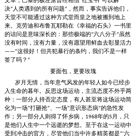
文革，巴黎的极左派曾经相信
红宝书
可以解
“
”
决
人类遇到的所有问题
，然而，事实告诉他们，
“
”
天堂不可能通过这种方式堂而皇之地被搬到地上
来。克劳迪和布鲁瓦耶勒在《幸福的石头》一书里
的诘问是意味深长的：那些极端的
六八分子
虽然
“
”
没有时间，没有力量，没有愿望用鲜血去彰显活力
这很好！但共犯暴行的条约，我们不是一样
——“
签了吗？
”
要面包，更要玫瑰
岁月无情，当年意气风发的年轻人如今已经步
入生命的暮年。反思这场运动，主流态度不外乎两
种：一部分人持否定态度，有人甚至将这场运动简
化为一场
打砸抢
、一场
意识形态病
的急性发
“
”
“
”
作；另一部分人则得了怀乡病，
年的
月，只
1968
5
是他们人生中一个远逝的梦想。至于在这一运动中
受到冲击的官方，尽管他们当中许多精英都是
六
“‘