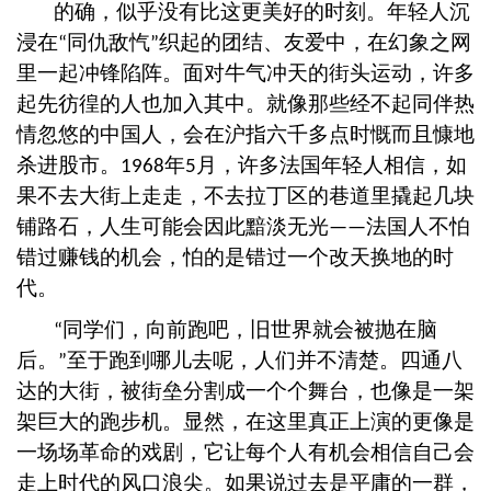
的确，似乎没有比这更美好的时刻。年轻人沉
浸在
同仇敌忾
织起的团结、友爱中，在幻象之网
“
”
里一起冲锋陷阵。面对牛气冲天的街头运动，许多
起先彷徨的人也加入其中。就像那些经不起同伴热
情忽悠的中国人，会在沪指六千多点时慨而且慷地
杀进股市。
年
月，许多法国年轻人相信，如
1968
5
果不去大街上走走，不去拉丁区的巷道里撬起几块
铺路石，人生可能会因此黯淡无光
法国人不怕
——
错过赚钱的机会，怕的是错过一个改天换地的时
代。
同学们，向前跑吧，旧世界就会被抛在脑
“
后。
至于跑到哪儿去呢，人们并不清楚。四通八
”
达的大街，被街垒分割成一个个舞台，也像是一架
架巨大的跑步机。显然，在这里真正上演的更像是
一场场革命的戏剧，它让每个人有机会相信自己会
走上时代的风口浪尖。如果说过去是平庸的一群，