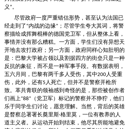
义
。
”
尽管政府一度严重错估形势，甚至认为法国已
经走到了
内战的边缘
；尽管学生夸大其词，将警
“
”
察描绘成挥舞棍棒的德国党卫军，但从整体上看，
事情并没有那么糟糕。一方面，学生们没有异想天
开地去攻打政府；另一方面，政府同样心知肚明的
是：巴黎大学被占领以及割据四方的街垒只是一种
反抗的象征，而不是一种军事手段。有数据表明，
五六月间，巴黎有两千多人受伤，其中
人受重
200
伤，此外，还有
人死亡，但并不是警察开枪所
5
致。革共青联的领袖感到奇怪的是，那些被创作者
们画上
（党卫军）标记的警察并不狰狞，他们
“88”
乐于同学生们讨论，愿意理解。当然，背后的英雄
是瞀察总署署长奠里斯
格里莫，一位有教养的人
·
道主义者。从运动开始到结束，他尽其所能地避免