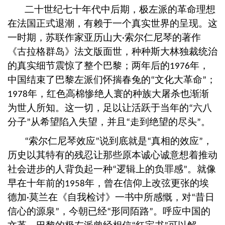
二十世纪七十年代中后期，极左派的革命理想
在法国正式退潮，有赖于一个真实世界的呈现。这
一时期，苏联作家亚历山大
索尔仁尼琴的著作
·
《古拉格群岛》法文版面世，种种斯大林独裁统治
的真实细节震惊了整个巴黎；两年后的
年，
1976
中国结束了巴黎左派们怀揣春兔的
文化大革命
；
“
”
年，红色高棉惨绝人寰的种族大屠杀也渐渐
1978
为世人所知。这一切，足以让活跃于当年的
六八
“
分子
从希望陷入失望，并且
走到绝望的尽头
。
”
“
”
索尔仁尼琴效应
说到底就是
真相的效应
，
“
”
“
”
历史以其特有的残忍让那些原本诚心诚意想着推动
社会进步的人背负起一种
逻辑上的负罪感
。就像
“
”
早在十年前的
年，曾在信仰上改弦更张的埃
1958
德加
莫兰在《自我检讨》一书中所感慨，对
昔日
·
“
信心的源泉
，今朝已经
形同陌路
。呼应中国的
”
“
”