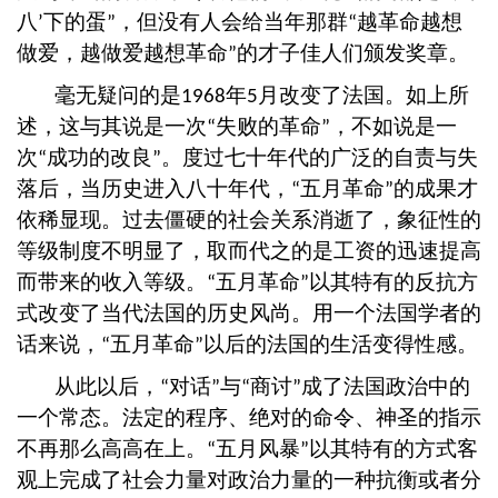
八
下的蛋
，但没有人会给当年那群
越革命越想
’
”
“
做爱，越做爱越想革命
的才子佳人们颁发奖章。
”
毫无疑问的是
年
月改变了法国。如上所
1968
5
述，这与其说是一次
失败的革命
，不如说是一
“
”
次
成功的改良
。度过七十年代的广泛的自责与失
“
”
落后，当历史进入八十年代，
五月革命
的成果才
“
”
依稀显现。过去僵硬的社会关系消逝了，象征性的
等级制度不明显了，取而代之的是工资的迅速提高
而带来的收入等级。
五月革命
以其特有的反抗方
“
”
式改变了当代法国的历史风尚。用一个法国学者的
话来说，
五月革命
以后的法国的生活变得性感。
“
”
从此以后，
对话
与
商讨
成了法国政治中的
“
”
“
”
一个常态。法定的程序、绝对的命令、神圣的指示
不再那么高高在上。
五月风暴
以其特有的方式客
“
”
观上完成了社会力量对政治力量的一种抗衡或者分