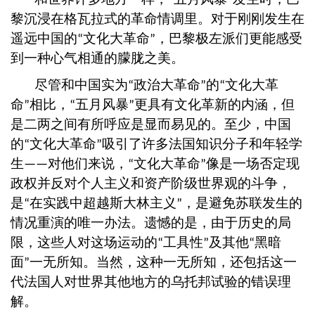
“
”
黎沉浸在格瓦拉式的革命情调里。对于刚刚发生在
遥远中国的
文化大革命
，巴黎极左派们更能感受
“
”
到一种心气相通的朦胧之美。
尽管和中国实为
政治大革命
的
文化大革
“
”
“
命
相比，
五月风暴
更具有文化革新的内涵，但
”
“
”
是二两之间有所呼应是显而易见的。至少，中国
的
文化大革命
吸引了许多法国知识分子和年轻学
“
”
生
对他们来说，
文化大革命
像是一场否定现
——
“
”
政权并反对个人主义和资产阶级世界观的斗争，
是
在实践中超越斯大林主义
，是避免苏联发生的
“
”
情况重演的唯一办法。遗憾的是，由于历史的局
限，这些人对这场运动的
工具性
及其他
黑暗
“
”
“
面
一无所知。当然，这种一无所知，还包括这一
”
代法国人对世界其他地方的乌托邦试验的错误理
解。