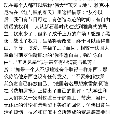
现在每个人都可以堪称
伟大
顶天立地
。雅克
本
“
”“
”
·
尼特在《红与黑的春天》里这样描摹：
从今以
“
后，我们有节日可过，有创造奇迹的时间，有自由
讲话的权利
人从新石器时代过渡到雅典式的民
……
主，奴隶少了，但多了成千上万的广场！驱走了黑
夜，战胜了权力，生活将会改变，终于可以活得自
由、平等、博爱、幸福了
而且，相较于法国大
……”
革命时期罗伯斯庇尔的
你不想自由，强迫你自
“
由
，
五月风暴
似乎甚至有些清高与孤芳自
”
“
”
赏；
如果一个人不想通过奋斗取得一样东西，那
“
么你给他东西也没有任何意义。
不要来解放我，
”“
我负责自己解放自己。
法国著名思想家雷蒙
阿隆
”
·
在《费加罗报》上提出了自己的批评：
大学生和
“
工人们将又一次对这些日子的罢工、节庆、游行、
无休止的讨论和暴动留下美好的回忆，仿佛日常生
活的烦恼、技术和官僚主义所造成的窒息感需要时