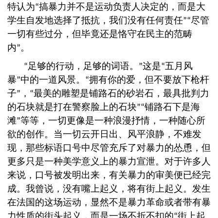
特认为
搞暴力并不是运动负责人决定的，而是大
“
学生自发地选择了抵抗，我们没有任何责任
尽管
”“
一切有些过分，但毕竟还是恪守在民主的范畴
内
。
”
足够的行动，足够的词语。
这是
五月风
“
”
“
暴
中的一道风景。
拥有你的爱，但不要放下枪杆
”
“
子
，
最美的雕塑是铺路石的砂岩石，最具批判力
”
“
的石块就是打在警察脸上的石块
铺路石下是海
”“
滩
等等，一切更像是一种浪漫抒情，一种随心所
”
欲的创作。当一切云开日出、风平浪静，不难发
现，那些标语口号中尽管充斥了对暴力的怂恿，但
更多只是一种美学意义上的暴力宣泄。对于许多人
来说，口号被发明出来，有关暴力的审美便已经完
成。我曾说，没有嘴上起义，将有街上起义。发生
在法国的这场运动，显然不是暴力革命或者带有暴
力性质的街头起义，而是一场不折不扣的
街上起
“