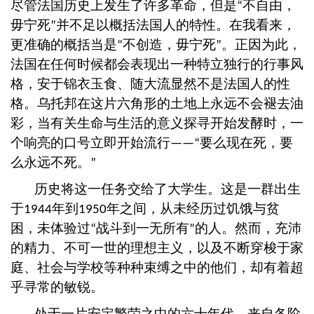
尽管法国历史上发生了许多革命，但是
不自由，
“
毋宁死
并不足以概括法国人的特性。在我看来，
”
更准确的概括当是
不创造，毋宁死
。正因为此，
“
”
法国在任何时候都会表现出一种特立独行的行事风
格，安于锦衣玉食、随大流显然不是法国人的性
格。乌托邦在这片六角形的土地上永远不会褪去油
彩，当有关生命与生活的意义探寻开始发酵时，一
个响亮的口号立即开始流行
要么现在死，要
——“
么永远不死。
”
历史将这一任务交给了大学生。这是一群出生
于
年到
年之间，从未经历过饥饿与贫
1944
1950
困，未体验过
战斗到一无所有
的人。然而，充沛
“
”
的精力、不可一世的理想主义，以及不断穿梭于家
庭、社会与学校等种种束缚之中的他们，却有着超
乎寻常的敏锐。
处于一片安定繁荣之中的六十年代，来自各阶