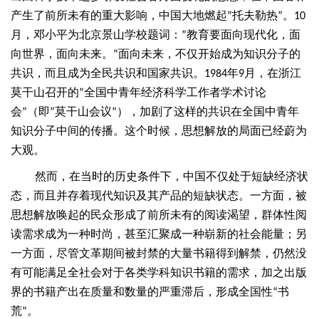
产生了前所未有的重大影响，中国大地燃起
托夫勒热
。
”
”
10
月，邓小平为北京景山学校题词：
教育要面向现代化，面
”
向世界，面向未来。
面向未来，不仅开始成为知识分子的
”
共识，而且成为全民共识和国家共识。
年
月，在浙江
1984
9
莫干山召开的
全国中青年经济科学工作者学术讨论
”
会
（即
莫干山会议
），加剧了这样的共识在全国中青年
”
”
”
知识分子中间的传播。这个时候，思想解放的局面已经蔚为
大观。
然而，在当时的历史条件下，中国不仅处于短缺经济状
态，而且并存着现代知识及其产品的短缺状态。一方面，被
思想解放唤起的民众形成了前所未有的阅读渴望，群体性阅
读需求成为一种时尚，甚至汇聚成一种崭新的社会能量；另
一方面，尽管文革期间被封禁的大量书籍得到解禁，仍然没
有可能满足全社会对于各类学科知识书籍的需求，加之出版
界的书籍产出在质量和数量的严重滞后，形成全国性
书
“
荒
。
”