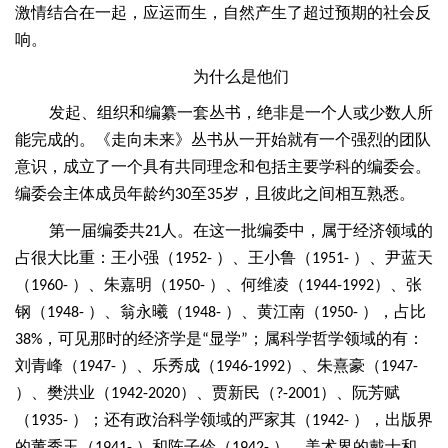
激情结合在一起，应运而生，自然产生了超过预期的社会反
响。
为什么是他们
发起、组织和编纂一套丛书，绝非是一个人或少数人所
能完成的。《走向未来》丛书从一开始就有一个强烈的团队
意识，成立了一个具有共同理念和包括主要学科的编委会。
编委会主体成员年龄约
至
岁，且彼此之间相互熟悉。
30
35
第一届编委共
人。在这一批编委中，属于经济领域的
21
占很大比重：王小强（
）、王小鲁（
）、尹蓝天
1952-
1951-
（
）、朱嘉明（
）、何维凌（
）、张
1960-
1950-
1944-1992
钢（
）、翁永曦（
）、黄江南（
），占比
1948-
1948-
1950-
，可见那时的经济学是
显学
；属科学哲学领域的有：
38%
“
”
刘青峰（
）、乐秀成（
）、朱熹豪（
1947-
1946-1992
1947-
）、樊洪业（
）、贾新民（
）、阮芳赋
1942-2020
?-2001
（
）；还有政治科学领域的严家其（
），出版界
1935-
1942-
的董秀玉（
）和陈子伶（
），美术界的戴士和