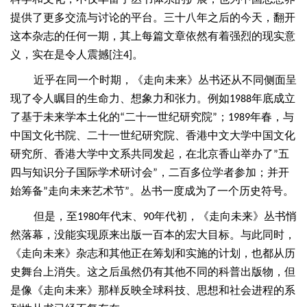
提供了更多交流与讨论的平台。三十八年之后的今天，翻开
这本杂志的任何一期，其上每篇文章依然有着强烈的现实意
义，实在是令人震撼
注
。
[
4]
近乎在同一个时期，《走向未来》丛书还从不同侧面呈
现了令人瞩目的生命力、想象力和张力。例如
年底成立
1988
了基于未来学本土化的
二十一世纪研究院
；
年春，与
“
”
1989
中国文化书院、二十一世纪研究院、香港中文大学中国文化
研究所、香港大学中文系共同发起，在北京香山举办了
五
”
四与知识分子国际学术研讨会
，二百多位学者参加；并开
”
始筹备
走向未来艺术节
。丛书一度成为了一个历史符号。
”
”
但是，至
年代末、
年代初，《走向未来》丛书悄
1980
90
然落幕，没能实现原来出版一百本的宏大目标。与此同时，
《走向未来》杂志和其他正在筹划和实施的计划，也都从历
史舞台上消失。这之后虽然仍有其他不同的科普出版物，但
是像《走向未来》那样反映全球科技、思想和社会进程的系