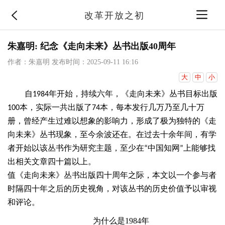
改革开放之初
朱嘉明: 纪念《走向未来》丛书出版40周年
作者：朱嘉明
发布时间：2025-09-11 16:16
大
中
小
自
年开始，持续六年，《走向未来》丛书目标出版
1984
本，实际一共出版了
本，每本发行几万乃至几十万
100
74
册，曾经产生过难以想象的影响力，形成了极为独特的《走
向未来》丛书现象，至今余波还在。在过去十余年间，有学
者开始以该丛书作为研究主题，至少在
中国知网
上能够找
“
”
出相关文章四十篇以上。
值《走向未来》丛书出版四十周年之际，本文以一个参与者
时隔四十年之后的历史视角，对该丛书的历史价值予以审视
和评论。
为什么是
1984年