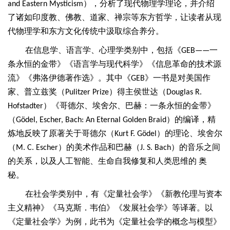
），分析了现代物理学理论，并介绍
and Eastern Mysticism
了诸如印度教、佛教、道家、禅宗等东方哲学，让读者从现
代物理学和东方文化传统中汲取综合养分。
在信息学、语言学、心理学类别中，包括《
一
GEB——
条永恒的金带》《语言学与现代科学》《信息革命的技术源
流》《弗洛伊德著作选》。其中《
》一书是对美国作
GEB
家、普立兹奖（
）得主侯世达（
Pulitzer Prize
Douglas R.
）《哥德尔、埃舍尔、巴赫：一条永恒的金带》
Hofstadter
（
）的编译，精
Gödel, Escher, Bach: An Eternal Golden Braid
炼地反映了原著关于哥德尔（
）的理论、埃舍尔
Kurt F. Gödel
（
）的美术作品和巴赫（
）的音乐之间
M. C. Escher
J. S. Bach
的关系，以及人工智能、生命自我修复和人类思维的 奥
秘。
在社会学类别中，有《定量社会学》《新教伦理与资本
主义精神》《马克斯．韦伯》《发展社会学》等译著。以
《定量社会学》为例，此书为《定量社会学的概念与模型》