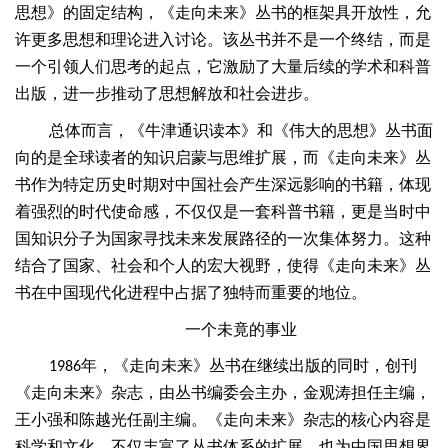
思想》的固定结构，《走向未来》丛书的框架具开放性，允
许更多思想和理论进入讨论。该丛书并不是一个终结，而是
一个引领人们思考的起点，它激励了大量后续的学术和科普
出版，进一步推动了思想解放和社会进步。
总体而言，《牛津通识读本》和《伟大的思想》丛书面
向的是全球读者的知识启蒙与思维扩展，而《走向未来》丛
书作为特定历史时期对中国社会产生深远影响的书籍，体现
着强烈的时代使命感，不仅仅是一套科普书籍，更是当时中
国知识分子为国家寻找未来发展路径的一次集体努力。这种
结合了国家、社会和个人的宏大视野，使得《走向未来》丛
书在中国现代化进程中占据了独特而重要的地位。
一个未竟的事业
年，《走向未来》丛书在继续出版的同时，创刊
1986
《走向未来》杂志，由丛书编委会主办，金观涛担任主编，
王小强和陈越光任副主编。《走向未来》杂志的核心内容是
科学和文化，不仅丰富了丛书体系的扩展，也为中国思想界