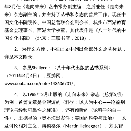
年
月任《走向未来》丛书常务副主编，之后兼任《走向未
3
来》杂志副主编，并主持了丛书和杂志的善后工作。现任中
国文化书院院长、中国慈善联合会副会长、杭州市西湖教育
基金会理事长、西湖大学校董。其代表作是《八十年代的中
国文化书院》（北京：三联书店，
）。
2018
、
为行文方便，不在正文中列出全部外文原著标题，
2
详见本文附录。
、
参见
：〈八十年代出版的丛书系列〉
3
Shallyce
（
年
月
日），豆瓣网，
2011
4
4
。
www.douban.com/note/143636731/
、
以
年
月出版的《走向未来》杂志（总第
期）
4
1988
2
5
为例，首篇文章是金观涛的〈科学：以人为中心
论鉴别
——
理论与经验可靠性之标准〉，还有顾昕的〈论科学的自主
性〉、王德禄的〈奥本海默案件：美国的科学与政治〉，以
及讨论相对主义、海德格尔（
）、方以智
Martin Heidegger