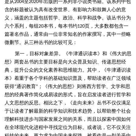
是从
至
年出版的一系列非小说类书籍。该系列中包
2004
2020
含的标题被认为具有改变世界、有影响力和鼓舞人心的意
义，涵盖的主题包括哲学、政治、科学和战争。该丛书分为
六个系列，每组
本书，每本书约
页，大多数都包含一
20
120
篇著名作品，通常由一位非常知名的作家撰写，其中一些略
微删节。从三种丛书的比较可见：
第一，目标对象差异。《牛津通识读本》和《伟大的思
想》两套丛书的主要目标是向大众普及知识、传递思想经
典，提升公众的文化素养和思维能力。其中，《牛津通识读
本》着重于各个学科的基础知识普及，帮助读者在广泛领域
获得
通识教育
；《伟大的思想》则将西方哲学、文学和思
“
”
想的经典著作简化成易读的形式，旨在启发读者进行哲学和
人文思想的反思。相比之下，《走向未来》丛书不仅仅满足
于让读者了解最新的科学知识和技术趋势，以帮助整个社会
理解科技进步与国家发展之间的关系，而且以探索中国如何
在全球现代化进程中寻找定位为目标。或者说，它不仅关注
科技的未来，更力求为中国未来探路，被看作是一剂关乎中