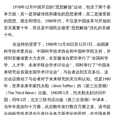
年
月中国开启的
思想解放
运动，包含了两个基
1978
12
”
”
本方面：其一是突破传统和僵化的思想束缚；其二是接受新
的思想、观念和理论。
年代，不仅是中国改革与开放的
1980
至关紧要十年，而且是中国民众接受
思想解放
洗礼的关键
”
”
十年。
在这样的背景下，
年
月
日至
月
日，由国家
1980
11
30
12
7
科学技术委员会、中国科学技术协会和中国科学院主持，并
得到安徽省委大力支持，在安徽省合肥市举行了
全国科学
“
学、人才学、未来学联合学术讨论会
，同时举行了
中国未
”
“
来研究会首届全国学术讨论会
，与会者达到五百多位。这
”
次会议推动了与会者对于未来研究的关注和认知。也是
1980
年，世界未来学家托夫勒（
）的《第三次浪潮》
Alvin Toffler
（
）出版。
年
月，托夫勒夫妇访问中
The Third Wave
1983
1
国；同年
月，北京三联书店出版《第三次浪潮》中译本，
3
当年年底加印十万册，此后数年发行数百万册之多。该书提
出由科学技术进步引发社会各方面变化的思想，在中国各界