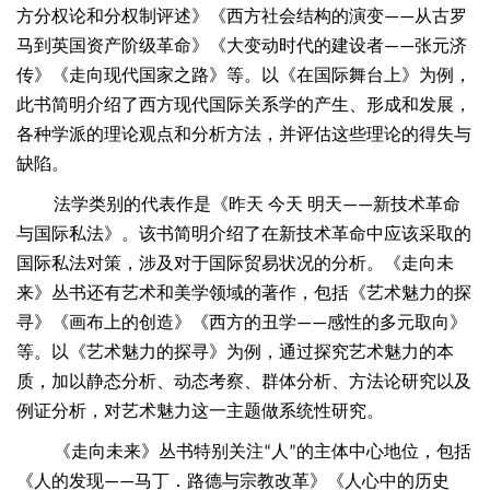
方分权论和分权制评述》《西方社会结构的演变
从古罗
——
马到英国资产阶级革命》《大变动时代的建设者
张元济
——
传》《走向现代国家之路》等。以《在国际舞台上》为例，
此书简明介绍了西方现代国际关系学的产生、形成和发展，
各种学派的理论观点和分析方法，并评估这些理论的得失与
缺陷。
法学类别的代表作是《昨天
今天
明天
新技术革命
——
与国际私法》。该书简明介绍了在新技术革命中应该采取的
国际私法对策，涉及对于国际贸易状况的分析。《走向未
来》丛书还有艺术和美学领域的著作，包括《艺术魅力的探
寻》《画布上的创造》《西方的丑学
感性的多元取向》
——
等。以《艺术魅力的探寻》为例，通过探究艺术魅力的本
质，加以静态分析、动态考察、群体分析、方法论研究以及
例证分析，对艺术魅力这一主题做系统性研究。
《走向未来》丛书特别关注
人
的主体中心地位，包括
“
”
《人的发现
马丁．路德与宗教改革》《人心中的历史
——