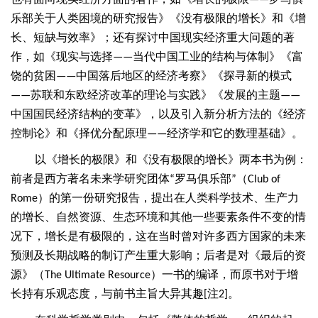
——
乐部关于人类困境的研究报告》《没有极限的增长》和《增
长、短缺与效率》；还有探讨中国现实经济重大问题的著
作，如《现实与选择
当代中国工业的结构与体制》《富
——
饶的贫困
中国落后地区的经济考察》《探寻新的模式
——
苏联和东欧经济改革的理论与实践》《发展的主题
——
——
中国国民经济结构的变革》，以及引入新分析方法的《经济
控制论》和《择优分配原理
经济学和它的数理基础》。
——
以《增长的极限》和《没有极限的增长》两本书为例：
前者是西方著名未来学研究团体
罗马俱乐部
（
“
”
Club of
）的第一份研究报告，提出在人类科学技术、生产力
Rome
的增长、自然资源、生态环境和其他一些要素条件不变的情
况下，增长是有极限的，这在当时曾对许多西方国家的未来
预测及长期战略的制订产生重大影响；后者是对《最后的资
源》（
）一书的编译，而原书对于增
The Ultimate Resource
长持有乐观态度，与前书主旨大异其趣
注
。
[
2]