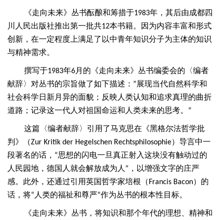
《走向未来》丛书酝酿和筹措于
年，其后由成都四
1983
川人民出版社推出第一批共
本书籍。因为内容丰富和形式
12
创新，在一定程度上满足了以中青年知识分子为主体的知识
与精神需求。
撰写于
年
月的《走向未来》丛书编委会的〈编者
1983
6
献辞〉对丛书的宗旨做了如下描述：
展现当代自然科学和
”
社会科学日新月异的面貌；反映人类认知和追求真理的曲折
道路；记录这一代人对祖国命运和人类未来的思考。
”
这篇〈编者献辞〉引用了马克思在《黑格尔法哲学批
判》（
）导言中一
Zur Kritik der Hegelschen Rechtsphilosophie
段著名的话，
思想的闪电一旦真正射入这块没有触动过的
“
人民园地，德国人就会解放成为人
，以增强文字的庄严
”
感。此外，还通过引用英国哲学家培根（
）的
Francis Bacon
话，将
人类的福祉和尊严
作为丛书的根本性目标。
“
”
《走向未来》丛书，将知识和那个年代的理想、精神和