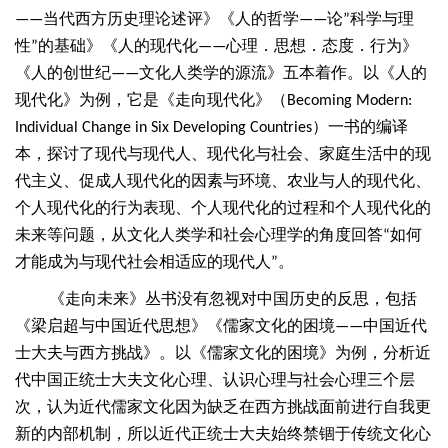
当代西方历史理论述评》《人的哲学
论
科学与理
——
——
”
性
的基础》《人的现代化
心理．思想．态度．行为》
”
——
《人的创世纪
文化人类学的源流》五本着作。以《人的
——
现代化》为例，它是《走向现代化》（
Becoming Modern:
）一书的编译
Individual Change in Six Developing Countries
本，探讨了现代与现代人、现代化与社会、家庭生活中的现
代主义、促成人现代化的因素与环境、农业与人的现代化、
个人现代化的行为表现、个人现代化的过程和个人现代化的
未来等问题，从文化人类学和社会心理学的角度回答
如何
“
才能成为与现代社会相适应的现代人
。
”
《走向未来》丛书没有忽视对中国历史的反思，包括
《梁启超与中国近代思想》《儒家文化的困境
中国近代
——
士大夫与西方挑战》。以《儒家文化的困境》为例，分析近
代中国正统士大夫文化心理、认识心理与社会心理三个层
次，认为近代儒家文化因为缺乏在西方挑战面前进行自我更
新的内部机制，所以近代正统士大夫始终禁锢于传统文化心