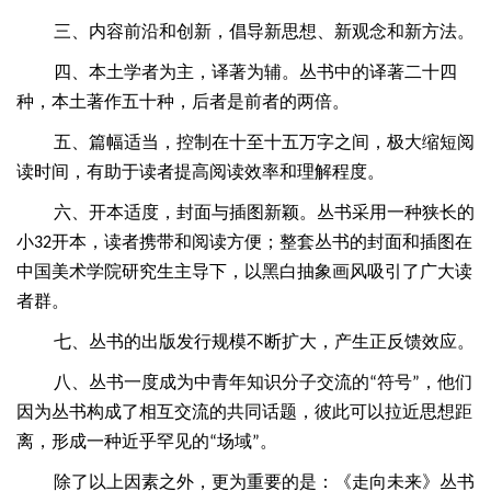
三、内容前沿和创新，倡导新思想、新观念和新方法。
四、本土学者为主，译著为辅。丛书中的译著二十四
种，本土著作五十种，后者是前者的两倍。
五、篇幅适当，控制在十至十五万字之间，极大缩短阅
读时间，有助于读者提高阅读效率和理解程度。
六、开本适度，封面与插图新颖。丛书采用一种狭长的
小
开本，读者携带和阅读方便；整套丛书的封面和插图在
32
中国美术学院研究生主导下，以黑白抽象画风吸引了广大读
者群。
七、丛书的出版发行规模不断扩大，产生正反馈效应。
八、丛书一度成为中青年知识分子交流的
符号
，他们
“
”
因为丛书构成了相互交流的共同话题，彼此可以拉近思想距
离，形成一种近乎罕见的
场域
。
“
”
除了以上因素之外，更为重要的是：《走向未来》丛书