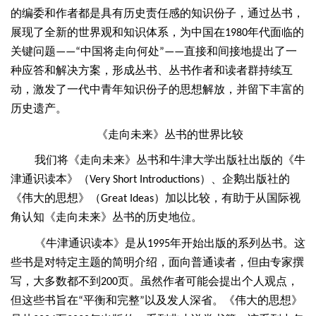
的编委和作者都是具有历史责任感的知识份子，通过丛书，
展现了全新的世界观和知识体系，为中国在
年代面临的
1980
关键问题
中国将走向何处
直接和间接地提出了一
——“
”——
种应答和解决方案，形成丛书、丛书作者和读者群持续互
动，激发了一代中青年知识份子的思想解放，并留下丰富的
历史遗产。
《走向未来》丛书的世界比较
我们将《走向未来》丛书和牛津大学出版社出版的《牛
津通识读本》（
）、企鹅出版社的
Very Short Introductions
《伟大的思想》（
）加以比较，有助于从国际视
Great Ideas
角认知《走向未来》丛书的历史地位。
《牛津通识读本》是从
年开始出版的系列丛书。这
1995
些书是对特定主题的简明介绍，面向普通读者，但由专家撰
写，大多数都不到
页。虽然作者可能会提出个人观点，
200
但这些书旨在
平衡和完整
以及发人深省。《伟大的思想》
“
”