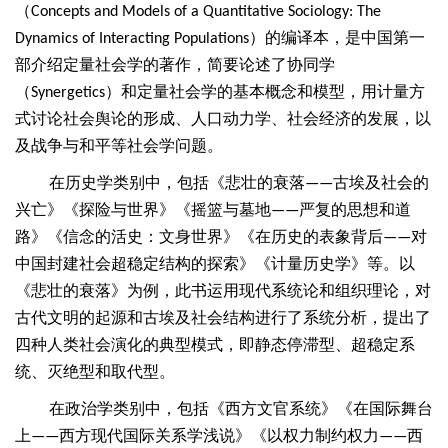
（
Concepts and Models of a Quantitative Sociology: The
）的编译本，是中国第一
Dynamics of Interacting Populations
部介绍定量社会学的著作，简要论述了协同学
（
）和定量社会学的基本概念和模型，用计量方
Synergetics
式讨论社会舆论的形成、人口动力学、社会经济的发展，以
及战争与和平等社会学问题。
在历史学类别中，包括《悲壮的衰落
古埃及社会的
——
兴亡》《探险与世界》《摇篮与墓地
严复的思想和道
——
路》《信念的活史：文身世界》《在历史的表象背后
对
——
中国封建社会超稳定结构的探索》《计量历史学》等。以
《悲壮的衰落》为例，此书运用现代系统论和组织理论，对
古代文明的起源和古埃及社会结构进行了系统分析，提出了
四种人类社会演化的典型模式，即静态停滞型、超稳定系
统、灭绝型和取代型。
在政治学类别中，包括《西方文官系统》《在国际舞台
上
西方现代国际关系学浅说》《以权力制约权力
西
——
——