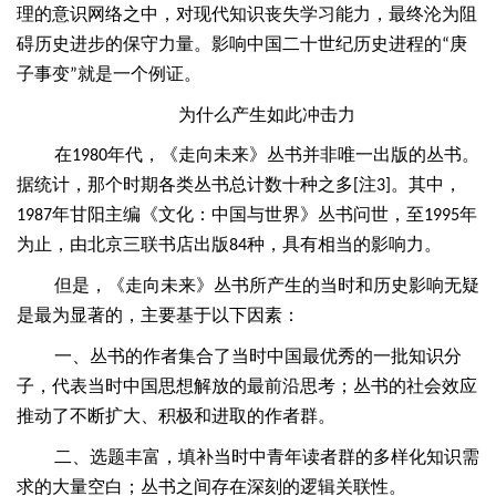
理的意识网络之中，对现代知识丧失学习能力，最终沦为阻
碍历史进步的保守力量。影响中国二十世纪历史进程的
庚
“
子事变
就是一个例证。
”
为什么产生如此冲击力
在
年代，《走向未来》丛书并非唯一出版的丛书。
1980
据统计，那个时期各类丛书总计数十种之多
注
。其中，
[
3]
年甘阳主编《文化：中国与世界》丛书问世，至
年
1987
1995
为止，由北京三联书店出版
种，具有相当的影响力。
84
但是，《走向未来》丛书所产生的当时和历史影响无疑
是最为显著的，主要基于以下因素：
一、丛书的作者集合了当时中国最优秀的一批知识分
子，代表当时中国思想解放的最前沿思考；丛书的社会效应
推动了不断扩大、积极和进取的作者群。
二、选题丰富，填补当时中青年读者群的多样化知识需
求的大量空白；丛书之间存在深刻的逻辑关联性。