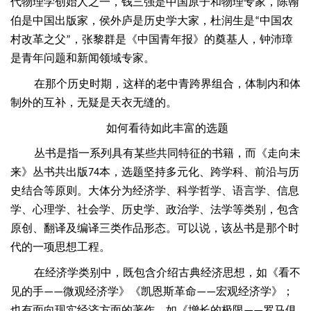
代物理学创始人之一，钱三强是中国原子和物理专家，陈翰
伯是中国出版家，侯外庐是历史学大家，杜润生是
中国农
“
村改革之父
，张黎群是《中国青年报》的奠基人，钟沛璋
”
是青年问题和新闻领域专家。
在那个历史时期，这样的老中青跨界组合，体制内和体
制外的互补，无疑是天衣无缝的。
如何看待如此丰富的选题
丛书是指一系列具有某些共同特征的书籍，而《走向未
来》丛书共出版
本，选题坚持多元化、跨学科、前沿与历
74
史结合等原则。大体分为经济学、科学哲学、语言学、信息
学、心理学、社会学、历史学、政治学、法学等类别，包含
原创、翻译及编译三类作品形态。可以说，该丛书是那个时
代的一项思想工程。
在经济学类别中，既包含介绍古典经济思想，如《看不
见的手
微观经济学》《凯恩斯革命
宏观经济学》；
——
——
也有面向现实经济方面的著作，如《增长的极限
罗马俱