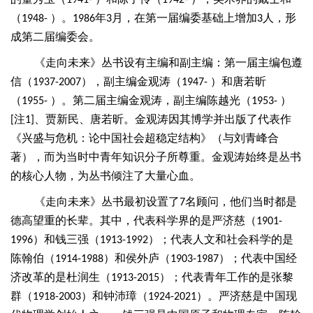
1941-
1942-
（
）。
年
月，在第一届编委基础上增加
人，形
1948-
1986
3
3
成第二届编委会。
《走向未来》丛书设有主编和副主编：第一届主编包遵
信（
），副主编金观涛（
）和唐若昕
1937-2007
1947-
（
）。第二届主编金观涛，副主编陈越光（
）
1955-
1953-
注
、贾新民、唐若昕。金观涛因其博学并出版了代表作
[
1]
《兴盛与危机：论中国社会超稳定结构》（与刘青峰合
著），而为当时中青年知识分子所尊重。金观涛始终是丛书
的核心人物，为丛书倾注了大量心血。
《走向未来》丛书最初设置了
名顾问，他们当时都是
7
德高望重的长辈。其中，代表科学界的是严济慈（
1901-
）和钱三强（
）；代表人文和社会科学的是
1996
1913-1992
陈翰伯（
）和侯外庐（
）；代表中国经
1914-1988
1903-1987
济改革的是杜润生（
）；代表青年工作的是张黎
1913-2015
群（
）和钟沛璋（
）。严济慈是中国现
1918-2003
1924-2021