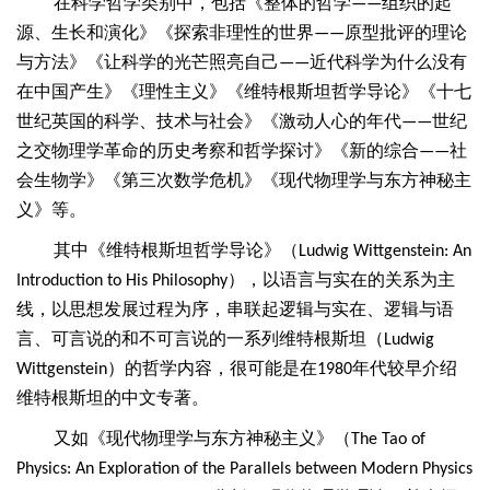
在科学哲学类别中，包括《整体的哲学
组织的起
——
源、生长和演化》《探索非理性的世界
原型批评的理论
——
与方法》《让科学的光芒照亮自己
近代科学为什么没有
——
在中国产生》《理性主义》《维特根斯坦哲学导论》《十七
世纪英国的科学、技术与社会》《激动人心的年代
世纪
——
之交物理学革命的历史考察和哲学探讨》《新的综合
社
——
会生物学》《第三次数学危机》《现代物理学与东方神秘主
义》等。
其中《维特根斯坦哲学导论》（
Ludwig Wittgenstein: An
），以语言与实在的关系为主
Introduction to His Philosophy
线，以思想发展过程为序，串联起逻辑与实在、逻辑与语
言、可言说的和不可言说的一系列维特根斯坦（
Ludwig
）的哲学内容，很可能是在
年代较早介绍
Wittgenstein
1980
维特根斯坦的中文专著。
又如《现代物理学与东方神秘主义》（
The Tao of
Physics: An Exploration of the Parallels between Modern Physics