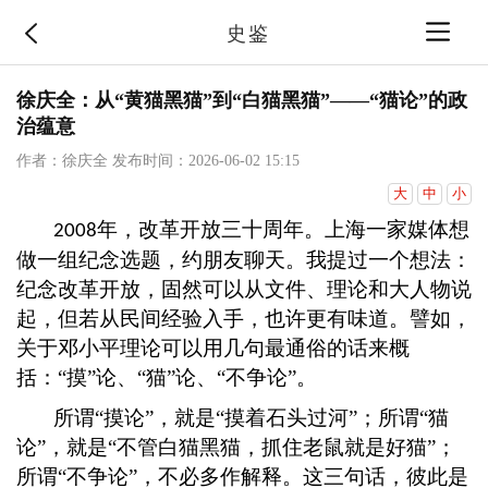
史鉴
徐庆全：从“黄猫黑猫”到“白猫黑猫”——“猫论”的政
治蕴意
作者：徐庆全
发布时间：2026-06-02 15:15
大
中
小
年，改革开放三十周年。上海一家媒体想
2008
做一组纪念选题，约朋友聊天。我提过一个想法：
纪念改革开放，固然可以从文件、理论和大人物说
起，但若从民间经验入手，也许更有味道。譬如，
关于邓小平理论可以用几句最通俗的话来概
括：“摸”论、“猫”论、“不争论”。
所谓
“摸论”，就是“摸着石头过河”；所谓“猫
论”，就是“不管白猫黑猫，抓住老鼠就是好猫”；
所谓“不争论”，不必多作解释。这三句话，彼此是