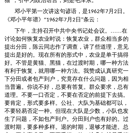
猫”，引申为政治语言，则是毛泽东。
邓小平第一次讲这句谚语，是
年
月
日。
1962
7
2
《邓小平年谱》“
年
月
日”条云：
1962
7
2
下午，主持召开中共中央书记处会议。
……在
讨论如何恢复农业时说：恢复农业，群众相当多的
提出分田，陈云同志作了调查，讲了些道理，意见
提出是好的。现在所有的形式中，农业是单干搞得
好。不管是黄猫、黑猫，在过渡时期，哪一种方法
有利于恢复，就用哪一种方法。我赞成认真研究一
下分田或者包产到户，究竟存在什么问题，因为相
当普遍。你说不好，总要有答复。群众要求，总有
道理。不要一口否定，不要在否定的前提下去搞。
要肯定，形式要多样。公社、大队为基础都可以，
不要轻易否定一种。但现在大队是少数，小队也发
生了问题，不如包产到户。分田到户也有好的。过
渡时期，要多种多样。退的时期，退够才能进。总