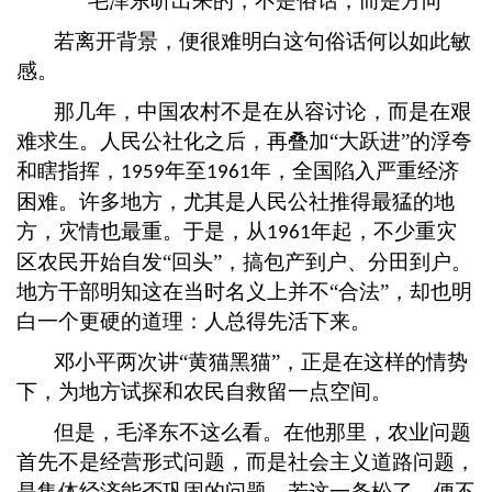
毛泽东听出来的，不是俗话，而是方向
若离开背景，便很难明白这句俗话何以如此敏
感。
那几年，中国农村不是在从容讨论，而是在艰
难求生。人民公社化之后，再叠加
“大跃进”的浮夸
和瞎指挥，
年至
年，全国陷入严重经济
1959
1961
困难。许多地方，尤其是人民公社推得最猛的地
方，灾情也最重。于是，从
年起，不少重灾
1961
区农民开始自发“回头”，搞包产到户、分田到户。
地方干部明知这在当时名义上并不“合法”，却也明
白一个更硬的道理：人总得先活下来。
邓小平两次讲
“黄猫黑猫”，正是在这样的情势
下，为地方试探和农民自救留一点空间。
但是，毛泽东不这么看。在他那里，农业问题
首先不是经营形式问题，而是社会主义道路问题，
是集体经济能否巩固的问题。若这一条松了，便不