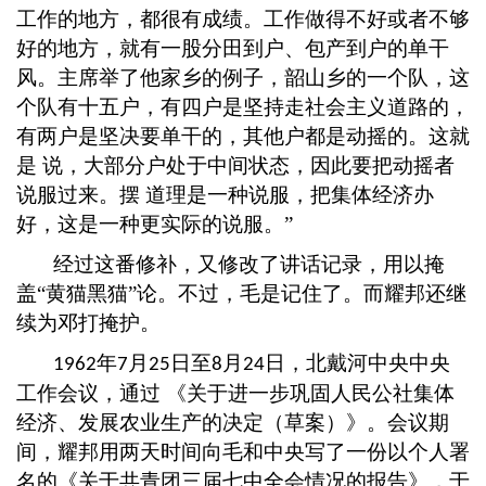
工作的地方，都很有成绩。工作做得不好或者不够
好的地方，就有一股分田到户、包产到户的单干
风。主席举了他家乡的例子，韶山乡的一个队，这
个队有十五户，有四户是坚持走社会主义道路的，
有两户是坚决要单干的，其他户都是动摇的。这就
是 说，大部分户处于中间状态，因此要把动摇者
说服过来。摆 道理是一种说服，把集体经济办
好，这是一种更实际的说服。”
经过这番修补，又修改了讲话记录，用以掩
盖
“黄猫黑猫”论。不过，毛是记住了。而耀邦还继
续为邓打掩护。
年
月
日至
月
日，北戴河中央中央
1962
7
25
8
24
工作会议，通过 《关于进一步巩固人民公社集体
经济、发展农业生产的决定（草案）》。会议期
间，耀邦用两天时间向毛和中央写了一份以个人署
名的《关于共青团三届七中全会情况的报告》，于