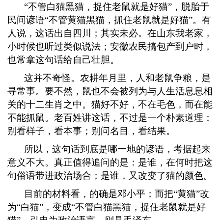
“不管白猫黑猫，捉住老鼠就是好猫”，脱胎于
民间谚语“不管黄猫黑猫，抓住老鼠就是好猫”。有
人说，这话出自四川；其实未必。在山东我老家，
小时候也听过类似说法；安徽农民搞包产到户时，
也常拿这句话给自己壮胆。
这并不奇怪。农耕年月里，人和老鼠争粮，是
寻常事。要不然，鼠也不会被列为与人生活息息相
关的十二生肖之中。猫好不好，不在毛色，而在能
不能抓鼠。老百姓讲这话，不过是一个朴素道理：
别看样子，看本事；别问名目，看结果。
所以，这句话到底是哪一地的谚语，考据起来
意义不大。真正值得追问的是：是谁，在何时把这
句俗语带进政治场合；是谁，又改变了猫的颜色。
目前的材料看，的确是邓小平；而把
“黄猫”改
为“白猫”，变成“不管白猫黑猫，捉住老鼠就是好