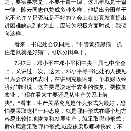
之，要实事求是，不要千篇一律，这几年就是千篇
一律。陈云同志也赞成多种多样，他提出分田单干
允不允许？是否就是不好的？会上在彭真发言提出
讲困难缺点到此为止，应转为积极方面时说：我倾
向这样。
看来，书记处会议同意，
“不管黄猫黑猫，抓
住老鼠就是好猫”，可以分田单干。
月
日，邓小平在邓小平团中央三届七中全会
7
7
上，又讲过一次。这天，邓小平等书记处的人接见
出席会议的代表时，在讲到克服困难，争取财政经
济好转时说，这主要是决定于农业的恢复。要恢复
农业，
“现在看来主要还是从生产关系上解
决”。“看来，生产关系究竟是什么形式为最好，恐
怕要采取这样一种态度，就是哪种形式在哪个地方
容易比较快地恢复和发展生产，就采取哪种形式；
群众愿意采取哪种形式
就应该采取哪种形式，不
,