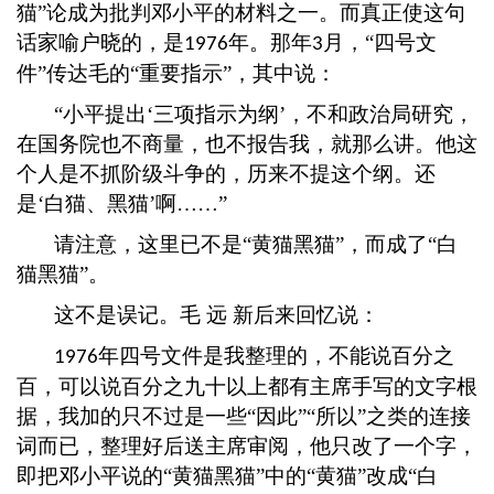
猫”论成为批判邓小平的材料之一。而真正使这句
话家喻户晓的，是
年。那年
月，“四号文
1976
3
件”传达毛的“重要指示”，其中说：
“小平提出‘三项指示为纲’，不和政治局研究，
在国务院也不商量，也不报告我，就那么讲。他这
个人是不抓阶级斗争的，历来不提这个纲。还
是‘白猫、黑猫’啊……”
请注意，这里已不是
“黄猫黑猫”，而成了“白
猫黑猫”。
这不是误记。毛
远
新后来回忆说：
年四号文件是我整理的，不能说百分之
1976
百，可以说百分之九十以上都有主席手写的文字根
据，我加的只不过是一些“因此”“所以”之类的连接
词而已，整理好后送主席审阅，他只改了一个字，
即把邓小平说的“黄猫黑猫”中的“黄猫”改成“白