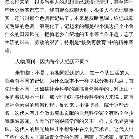
怎么过来的，很多当事人的思想自己就没理清过，甚至连一
些历史事实都忘了。我们聚会或聊天时，很多人不光记错事
实，连当时那个色调都记错了，本来是灰暗色调，给记成阳
光明媚的色调，浪漫化了，记起来的都是些小溪边抓个小鱼
什么的田园风光，把偷老乡自留地的玉米等当作乐趣，忘了
生活的艰辛、劳动的艰苦，特别是
“接受再教育”中的精神磨
难。
人物周刊：因为每个人经历不同？
米鹤都：不是，有相同经历的人、在一个队生活的人，
都会有不同的记忆。为什么版本不一样？我分析有几点，首
先行业不同，比如搞社会科学的跟搞自然科学的，对上山下
乡的看法就不一样。那段时间对搞社会科学的人来说，简直
是社会素材的积累过程，反过来，不讲博导、院士这些虚
名，这代人有几个做出突出贡献的自然科学家？有吗？至少
我孤陋寡闻。今天当官的跟搞学问的又不一样，文化界更特
殊。这代人的星光灿烂几乎都集中在文化艺术界。这代人出
了些什么名人？写知青文学的作家，画家，艺术家，第五代