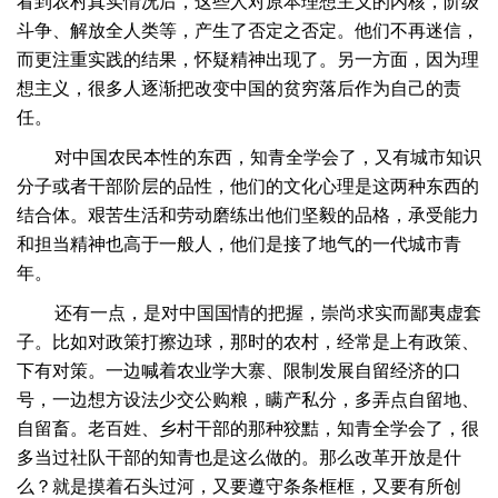
看到农村真实情况后，这些人对原本理想主义的内核，阶级
斗争、解放全人类等，产生了否定之否定。他们不再迷信，
而更注重实践的结果，怀疑精神出现了。另一方面，因为理
想主义，很多人逐渐把改变中国的贫穷落后作为自己的责
任。
对中国农民本性的东西，知青全学会了，又有城市知识
分子或者干部阶层的品性，他们的文化心理是这两种东西的
结合体。艰苦生活和劳动磨练出他们坚毅的品格，承受能力
和担当精神也高于一般人，他们是接了地气的一代城市青
年。
还有一点，是对中国国情的把握，崇尚求实而鄙夷虚套
子。比如对政策打擦边球，那时的农村，经常是上有政策、
下有对策。一边喊着农业学大寨、限制发展自留经济的口
号，一边想方设法少交公购粮，瞒产私分，多弄点自留地、
自留畜。老百姓、乡村干部的那种狡黠，知青全学会了，很
多当过社队干部的知青也是这么做的。那么改革开放是什
么？就是摸着石头过河，又要遵守条条框框，又要有所创