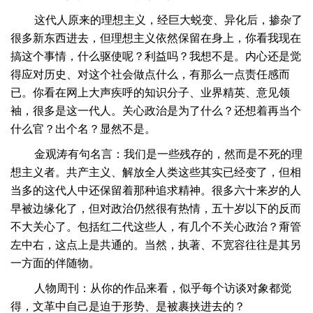
这代人原来的理想主义，经巨大蜕变、异化后，掺杂了
很多新东西进去，但理想主义依然保留在身上，你看我现在
搞这个事情，什么驱使呢？利益吗？我想不是。内心还是觉
得应对历史、对这个社会做点什么，有那么一点责任感而
已。你看在网上大声疾呼的知识分子、业界精英、意见领
袖，很多是这一代人。关心政治是为了什么？还想着再当个
什么官？出个名？显然不是。
金观涛有句名言：我们是一些残存的，然而是不死的理
想主义者。共产主义、解放全人类这些其实已经变了，但相
当多的这代人中还保留着那种追求精神。很多六十来岁的人
早被边缘化了，但对政治仍然很有热情，五十岁以下的反而
不大关心了。包括红二代这些人，有几个不关心政治？甭管
左中右，这点上是共通的。当然，执著、不宽容往往是其另
一方面的伴随物。
人物周刊：从你的作品来看，似乎每个访谈对象都觉
得，文革中自己是迫于形势、是被裹挟进去的？