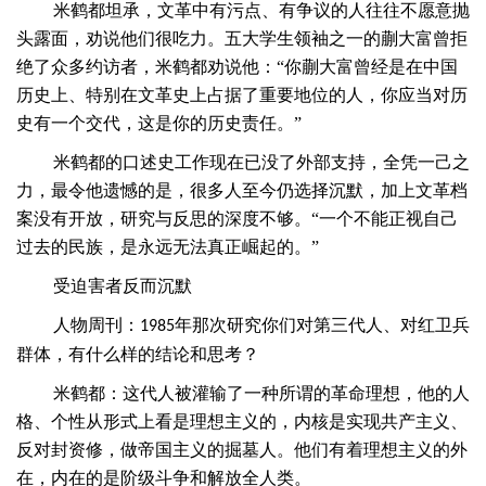
米鹤都坦承，文革中有污点、有争议的人往往不愿意抛
头露面，劝说他们很吃力。五大学生领袖之一的蒯大富曾拒
绝了众多约访者，米鹤都劝说他：
“你蒯大富曾经是在中国
历史上、特别在文革史上占据了重要地位的人，你应当对历
史有一个交代，这是你的历史责任。”
米鹤都的口述史工作现在已没了外部支持，全凭一己之
力，最令他遗憾的是，很多人至今仍选择沉默，加上文革档
案没有开放，研究与反思的深度不够。
“一个不能正视自己
过去的民族，是永远无法真正崛起的。”
受迫害者反而沉默
人物周刊：
年那次研究你们对第三代人、对红卫兵
1985
群体，有什么样的结论和思考？
米鹤都：这代人被灌输了一种所谓的革命理想，他的人
格、个性从形式上看是理想主义的，内核是实现共产主义、
反对封资修，做帝国主义的掘墓人。他们有着理想主义的外
在，内在的是阶级斗争和解放全人类。