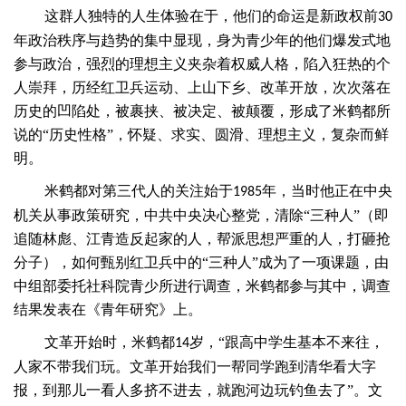
这群人独特的人生体验在于，他们的命运是新政权前
30
年政治秩序与趋势的集中显现，身为青少年的他们爆发式地
参与政治，强烈的理想主义夹杂着权威人格，陷入狂热的个
人崇拜，历经红卫兵运动、上山下乡、改革开放，次次落在
历史的凹陷处，被裹挟、被决定、被颠覆，形成了米鹤都所
说的“历史性格”，怀疑、求实、圆滑、理想主义，复杂而鲜
明。
米鹤都对第三代人的关注始于
年，当时他正在中央
1985
机关从事政策研究，中共中央决心整党，清除“三种人”（即
追随林彪、江青造反起家的人，帮派思想严重的人，打砸抢
分子），如何甄别红卫兵中的“三种人”成为了一项课题，由
中组部委托社科院青少所进行调查，米鹤都参与其中，调查
结果发表在《青年研究》上。
文革开始时，米鹤都
岁，“跟高中学生基本不来往，
14
人家不带我们玩。文革开始我们一帮同学跑到清华看大字
报，到那儿一看人多挤不进去，就跑河边玩钓鱼去了”。文