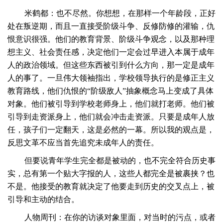
米鹤都：也不尽然。你想想，在那样一个年龄段，正好
处在叛逆期，而且一直接受阶级斗争、反修防修的灌输，仇
恨意识很强。他们的教育背景、阶级斗争观念，以及那种理
想主义、社会责任感，决定他们一定会过早进入本属于成年
人的政治领域。但这些东西被引到什么方向，那一定是成年
人的事了。一旦伟大领袖指出，学校领导执行的是修正主义
教育路线，他们仇恨的
“阶级敌人”抽象概念马上变成了具体
对象。他们被引导到学校老师身上，他们就打老师。他们被
引导到走资派身上，他们就会冲击走资派。只要是成年人放
任，孩子们一定翻天，这是必然的一幕。所以我的观点是，
反思文革不应当首先追究未成年人的责任。
但要说青年学生完全都是被动的，也不完全符合历史事
实，总有第一个贴大字报的人，这些人都完全是被裹挟？也
不是。他接受的教育就决定了他要走到历史的交叉点上，被
引导和主动的结合。
人物周刊：在你的访谈对象里面，对当时的污点，或者