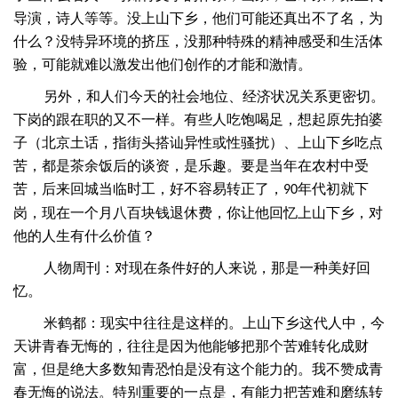
导演，诗人等等。没上山下乡，他们可能还真出不了名，为
什么？没特异环境的挤压，没那种特殊的精神感受和生活体
验，可能就难以激发出他们创作的才能和激情。
另外，和人们今天的社会地位、经济状况关系更密切。
下岗的跟在职的又不一样。有些人吃饱喝足，想起原先拍婆
子（北京土话，指街头搭讪异性或性骚扰）、上山下乡吃点
苦，都是茶余饭后的谈资，是乐趣。要是当年在农村中受
苦，后来回城当临时工，好不容易转正了，
年代初就下
90
岗，现在一个月八百块钱退休费，你让他回忆上山下乡，对
他的人生有什么价值？
人物周刊：对现在条件好的人来说，那是一种美好回
忆。
米鹤都：现实中往往是这样的。上山下乡这代人中，今
天讲青春无悔的，往往是因为他能够把那个苦难转化成财
富，但是绝大多数知青恐怕是没有这个能力的。我不赞成青
春无悔的说法。特别重要的一点是，有能力把苦难和磨练转