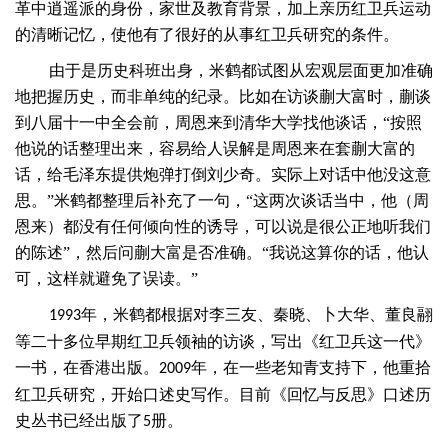
革中逍遥派的身份，家世及教育背景，加上亲历红卫兵运动
的清晰记忆，使他有了很好的从事红卫兵研究的条件。
由于是历史科班出身，米鹤都试图从宏观层面更加准确
地把握历史，而非单纯的纪录。比如在访谈蒯大富时，蒯谈
到八届十一中全会前，周恩来到清华大学找他谈话，
“按照
他说的话整理出来，容易给人误解是周恩来在套蒯大富的
话，给毛泽东提供炮弹打倒刘少奇。实际上对话中他没这意
思。”米鹤都整理后补充了一句，“这两次谈话当中，他（周
恩来）都没有任何倾向性的诱导，可以说是很公正地听我们
的陈述”，然后问蒯大富是否准确。“我说这算你的话，他认
可，这样就避免了误读。”
年，米鹤都根据对李三友、秦晓、卜大华、董良翮
1993
等二十多位早期红卫兵领袖的访谈，写出《红卫兵这一代》
一书，在香港出版。
年，在一些老知青支持下，他重拾
2009
红卫兵研究，开始口述史写作。目前《回忆与反思》口述历
史丛书已经出版了
册。
5