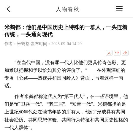
人物春秋
米鹤都：他们是中国历史上特殊的一群人，一头连着
传统，一头通向现代
作者：米鹤都
发布时间：2025-09-04 14:29
大
中
小
“在当代中国，没有哪一代人比他们更具传奇色彩、更
加难以把握和予以恰如其分的评价了。”——在外观深红的
专著《心路——透视共和国同龄人》背面，写着这样一句
话。
作者米鹤都称这代人为
“第三代人”，在一些语境里，他
们是“红卫兵一代”、“老三届”、“知青一代”。米鹤都指的是
上世纪
年代处在读书年龄的所有人，他们“形成具有共同
60
社会经历、共同思想体验、共同行为特征和共同历史性格的
一代人群体”。