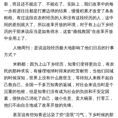
新，而且还不能左了、不能右了。实际上，我们改革中的每
一步前进往往都是打擦边球的结果，慢慢积累才改变了条条
框框。有过这段在农村经历的人和没有这段经历的人，这中
间的差别就大了。所以改革开放的环境，对于有上山下乡经
历的干部来说应当是如鱼得水，这套
“曲线救国”在改革开放
中全用上了。
人物周刊：是说这段经历极大地影响了他们日后的行事
方式？
米鹤都：因为上山下乡经历，知青们变得更自立，有农
民的那种求实，有修理地球时得来的吃苦耐劳，当他们回城
的时候深知，世界上没有什么救世主，等待别人来救不如自
己救自己。全国一千多万知青的返城，对社会来说当时是个
沉重的包袱，但是知青们没有成为社会的负担和不安定因
素，很快自己消化了自己，做小生意、卖大碗茶、打零工，
他们不由自主地成了改革开放的先锋。
甚至说有些知青还沾染了些
“流氓”习气，下乡时候的那